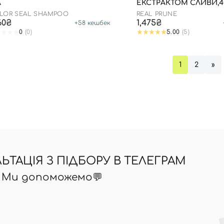
Л
ЕКСТРАКТОМ СЛИВИ,4
LOR SEAL SHAMPOO
REAL PRUNE
Ви ще не додали товари у кошик
160₴
1,475₴
+
58
кешбек
Відправляючи форму для авторизації/реєстрації ви
0
(0)
5.00
(5)
приймаєте умови
Угоди користувача
Далі
1
2
»
Увійти за допомогою e-mail
ТАЦІЯ З ПІДБОРУ В ТЕЛЕГРАМ
? Ми допоможемо💬