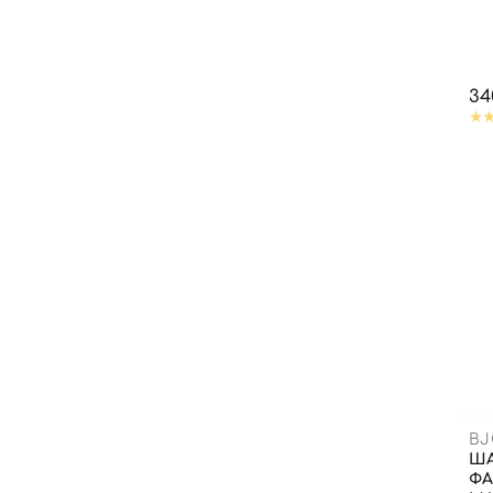
34
BJ
ША
ФА