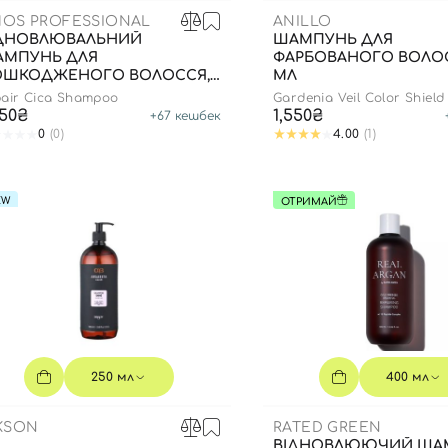
OS PROFESSIONAL
ANILLO
ДНОВЛЮВАЛЬНИЙ
ШАМПУНЬ ДЛЯ
МПУНЬ ДЛЯ
ФАРБОВАНОГО ВОЛОС
ОШКОДЖЕНОГО ВОЛОССЯ,
МЛ
0 МЛ
pair Cica Shampoo
Gardenia Veil Color Shiel
350₴
1,550₴
+
67
кешбек
0
(0)
4.00
(1)
EW
ОТРИМАЙ
250 мл
400 мл
KSON
RATED GREEN
ВІДНОВЛЮЮЧИЙ ША