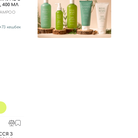
 400 МЛ
SHAMPOO
+
73
кешбек
СЯ З