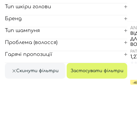
Тип шкіри голови
Всі то
Бренд
гієни
AN
Тип шампуня
В
Д
Проблема (волосся)
ВО
PA
Гарячі пропозиції
SH
1,
Скинути фільтри
Застосувати фільтри
-4