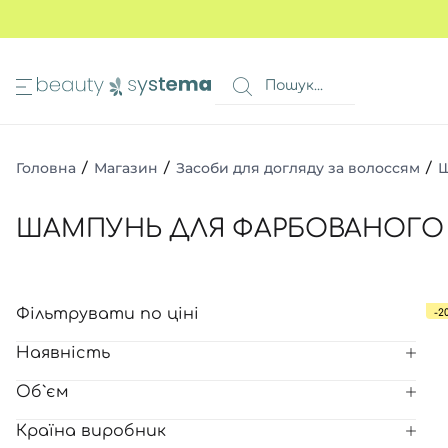
ИМА
КОШИК
 очей
Всі то
Всі то
Всі то
Головна
/
Магазин
/
Засоби для догляду за волоссям
/
Ш
очей
Всі то
Всі то
в 1
ШАМПУНЬ ДЛЯ ФАРБОВАНОГО
а ніг
авколо очей
Всі то
я волосся
Фільтрувати по ціні
Всі то
-2
и
Всі то
ів
Наявність
Всі то
очей
Об`єм
Всі то
ь
Країна виробник
Всі то