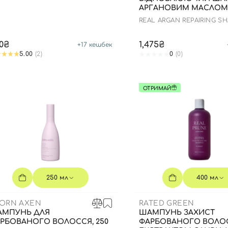
АРГАНОВИМ МАСЛОМ,
REAL ARGAN REPAIRING 
0₴
1,475₴
+
17
кешбек
5.00
(2)
0
(0)
ОТРИМАЙ
Вхід
Реєстрація
250 мл
400 мл
ORN AXEN
RATED GREEN
Номер телефону
МПУНЬ ДЛЯ
ШАМПУНЬ ЗАХИСТ
РБОВАНОГО ВОЛОССЯ, 250
ФАРБОВАНОГО ВОЛОС