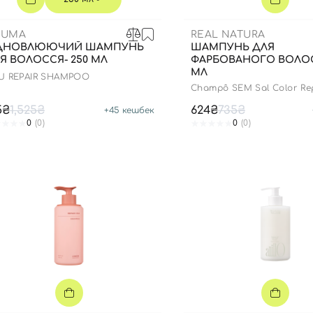
EUMA
REAL NATURA
ІДНОВЛЮЮЧИЙ ШАМПУНЬ
ШАМПУНЬ ДЛЯ
Я ВОЛОССЯ- 250 МЛ
ФАРБОВАНОГО ВОЛОС
МЛ
U REPAIR SHAMPOO
Champô SEM Sal Color Re
5₴
1,525₴
624₴
735₴
+
45
кешбек
0
(0)
0
(0)