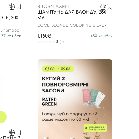
BJORN AXEN
ШАМПУНЬ ДЛЯ БЛОНДУ, 250
СЯ, 300
МЛ
COOL BLONDE COLORING SILVER
SHAMPOO
d Shampoo
1,160₴
+
77
кешбек
+
58
кешбек
0
(0)
МПУНЬ З