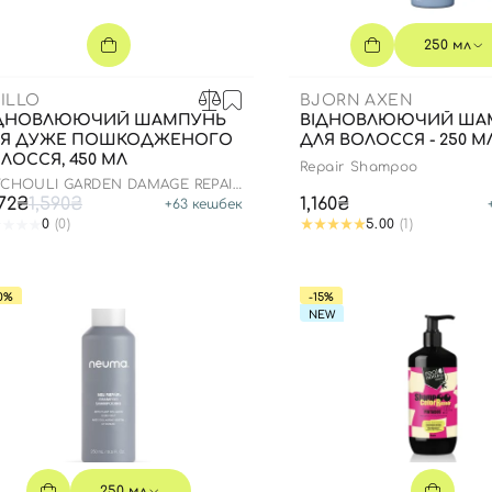
Для обличчя
СПФ захист для дітей
250 мл
вари
Для зони повік
ILLO
BJORN AXEN
ІДНОВЛЮЮЧИЙ ШАМПУНЬ
ВІДНОВЛЮЮЧИЙ ША
ЛЯ ДУЖЕ ПОШКОДЖЕНОГО
ДЛЯ ВОЛОССЯ - 250 М
ЛОССЯ, 450 МЛ
Repair Shampoo
TCHOULI GARDEN DAMAGE REPAIR
AMPOO
272₴
1,590₴
1,160₴
+
63
кешбек
0
(0)
5.00
(1)
0%
-15%
NEW
250 мл