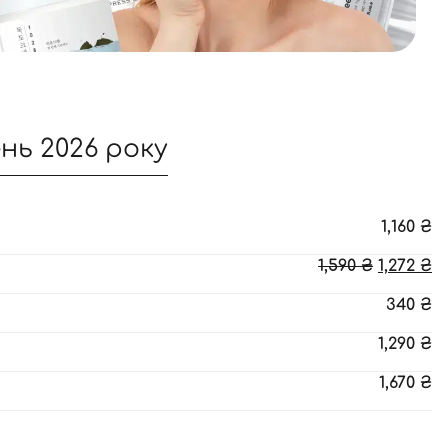
нь 2026 року
1,160
₴
Оригін
П
1,590
₴
1,272
₴
ціна:
ці
340
₴
1,590 ₴.
1,
1,290
₴
1,670
₴