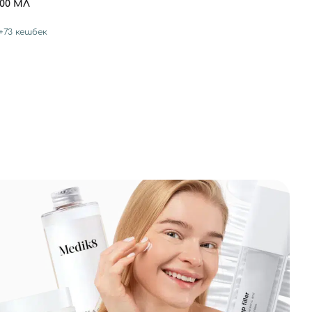
00 МЛ
+
73
кешбек