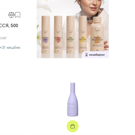
СЯ, 500
pair
+
31
кешбек