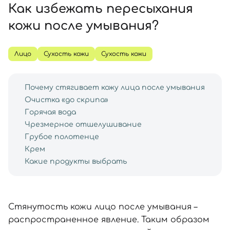
SPF-средства с тоном
Точечные от прыщей
SPF для волос
Для детей
Как избежать пересыхания
Кремы для тела с SPF
Миниатюры
Специальный уход
Дезодоранты
кожи после умывания?
Карбокситерапия
Для детей
Интимный уход
Бьюти Гаджеты
Для мужчин
Автозагар
Лицо
Сухость кожи
Сухость кожи
Автозагар
Наборы
Почему стягивает кожу лица после умывания
Очистка «до скрипа»
Шея и декольте
Горячая вода
Для детей
Чрезмерное отшелушивание
Для мужчин
Грубое полотенце
Крем
Какие продукты выбрать
Стянутость кожи
лицо после умывания –
распространенное явление. Таким образом