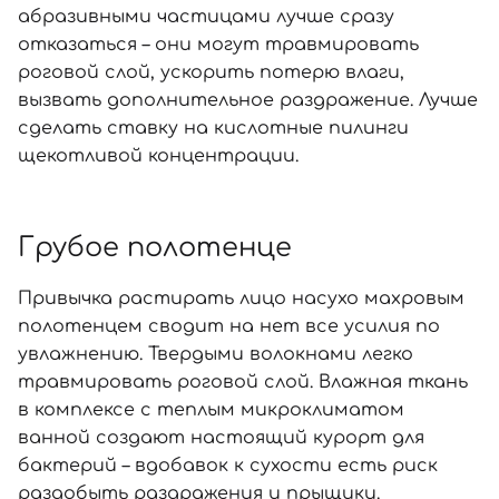
абразивными частицами лучше сразу
Отправляя форму для авторизации/регистрации, вы
отказаться – они могут травмировать
принимаете условия
Пользовательские соглашения
роговой слой, ускорить потерю влаги,
вызвать дополнительное раздражение. Лучше
Далее
сделать ставку на кислотные пилинги
щекотливой концентрации.
Войти с помощью e-mail
Грубое полотенце
Привычка растирать лицо насухо махровым
полотенцем сводит на нет все усилия по
увлажнению. Твердыми волокнами легко
травмировать роговой слой. Влажная ткань
в комплексе с теплым микроклиматом
ванной создают настоящий курорт для
бактерий – вдобавок к сухости есть риск
раздобыть раздражения и прыщики.