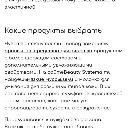
стянутости, сделают кожу более мягкой и
эластичной.
Какие продукты выбрать
Чувство стянутости – повод заменить
привычное средство для очистки
продуктом
с более щадящим составом и
дополнительными увлажняющими
свойствами. На сайте
Beauty Systema
ты
найдешь
мягкие муссы
,
гели
и молочко для
умывания для различных типов кожи. В их
составе нет спирта, сульфатов, красителей
— компонентов, которые могут
спровоцировать сухость и раздражение.
Прислушивайся к нуждам своего лица.
Возможно, тебе нужно подобрать