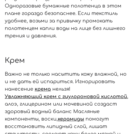
Одноразовые бумажные полотенца в этом
плане гораздо безопаснее. Если текстиль
удобнее, возьми за привычку промокать
полотенцем капли воды на лице без лишнего
трения и давления.
Крем
Важно не только насытить кожу влажной, но
и не дать ей испариться. Игнорировать
нанесение
крема
нельзя!
Увлажняющий крем с гиулороновой кислотой
,
алоэ, глицерином или мочевиной создаст
здоровый водный баланс Масляные
компоненты, воски,
керамиды
помогут
восстановить липидный слой, лишат