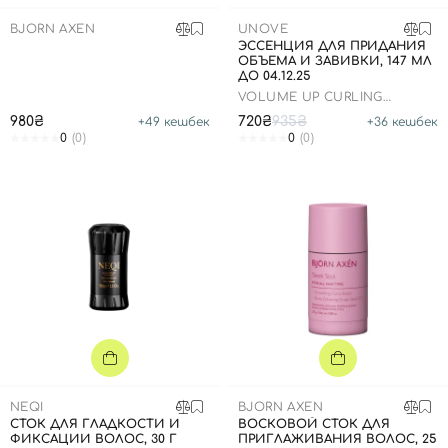
SPF-средства с тоном
Точечные от прыщей
SPF для волос
Для детей
BJORN AXEN
UNOVE
Кремы для тела с SPF
Миниатюры
Специальный уход
Дезодоранты
ЭССЕНЦИЯ ДЛЯ ПРИДАНИЯ
ОБЪЕМА И ЗАВИВКИ, 147 МЛ
Карбокситерапия
Для детей
Интимный уход
ДО 04.12.25
Бьюти Гаджеты
Для мужчин
Автозагар
VOLUME UP CURLING
ESSENCE
980₴
720₴
935₴
+
49
кешбек
+
36
кешбек
Автозагар
0
(0)
0
(0)
Наборы
Шея и декольте
Для детей
Для мужчин
NEQI
BJORN AXEN
СТОК ДЛЯ ГЛАДКОСТИ И
ВОСКОВОЙ СТОК ДЛЯ
ФИКСАЦИИ ВОЛОС, 30 Г
ПРИГЛАЖИВАНИЯ ВОЛОС, 25