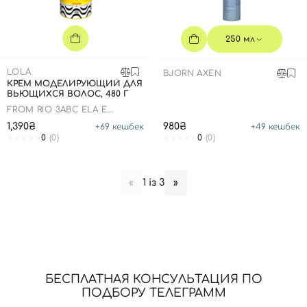
Отправляя форму для авторизации/регистрации, вы
принимаете условия
Пользовательские соглашения
250 мл
Далее
LOLA
BJORN AXEN
Войти с помощью e-mail
КРЕМ МОДЕЛИРУЮЩИЙ ДЛЯ
ВЬЮЩИХСЯ ВОЛОС, 480 Г
FROM RIO 3ABC ELA É
CARIOCA
1,390₴
980₴
+
69
кешбек
+
49
кешбек
0
(0)
0
(0)
1 із 3
«
»
БЕСПЛАТНАЯ КОНСУЛЬТАЦИЯ ПО
ПОДБОРУ ТЕЛЕГРАММ