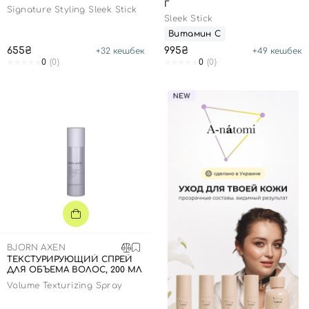
Г
Signature Styling Sleek Stick
Sleek Stick
Витамин С
655₴
995₴
+
32
кешбек
+
49
кешбек
0
(0)
0
(0)
BJORN AXEN
ТЕКСТУРИРУЮЩИЙ СПРЕЙ
ДЛЯ ОБЪЕМА ВОЛОС, 200 МЛ
Volume Texturizing Spray