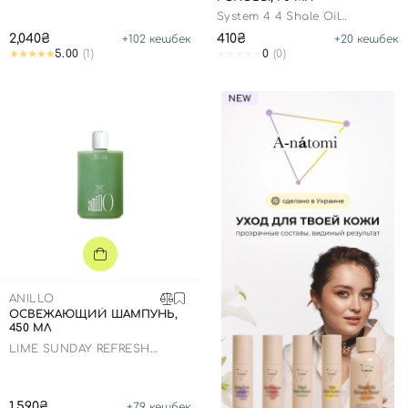
System 4 4 Shale Oil
Shampoo
2,040₴
410₴
+
102
кешбек
+
20
кешбек
5.00
(1)
0
(0)
ANILLO
ОСВЕЖАЮЩИЙ ШАМПУНЬ,
450 МЛ
LIME SUNDAY REFRESH
SHAMPOO
1,590₴
+
79
кешбек