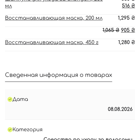
ц
Т
мл
516
₴
с
ц
Восстанавливающая маска, 200 мл
1,295
₴
86
51
Перво
Т
1,065
₴
905
₴
цена
ц
Восстанавливающая маска, 450 г
1,280
₴
соста
90
1,065 ₴.
Сведенная информация о товарах
Дата
08.08.2026
Категория
Средства по уходу за волосами