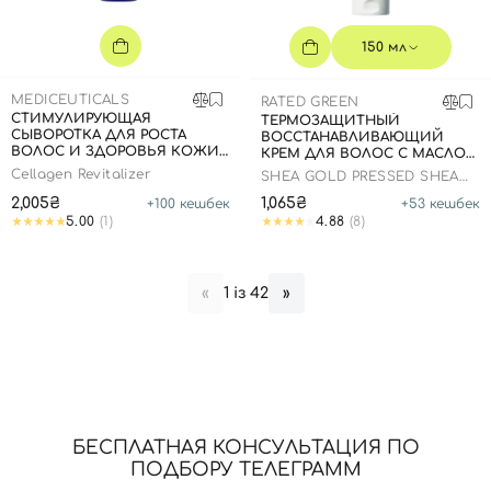
150 мл
MEDICEUTICALS
RATED GREEN
СТИМУЛИРУЮЩАЯ
ТЕРМОЗАЩИТНЫЙ
СЫВОРОТКА ДЛЯ РОСТА
ВОССТАНАВЛИВАЮЩИЙ
ВОЛОС И ЗДОРОВЬЯ КОЖИ
КРЕМ ДЛЯ ВОЛОС С МАСЛОМ
ГОЛОВЫ (ДЛЯ ЖЕНЩИН),
ШИ, 150 МЛ
Cellagen Revitalizer
SHEA GOLD PRESSED SHEA
125МЛ
BUTTER LEAVE-IN
2,005₴
1,065₴
+
100
кешбек
+
53
кешбек
TREATMENT
5.00
(1)
4.88
(8)
1 із 42
«
»
Вход
Регистрация
Номер телефона
БЕСПЛАТНАЯ КОНСУЛЬТАЦИЯ ПО
ПОДБОРУ ТЕЛЕГРАММ
Отправляя форму для авторизации/регистрации, вы