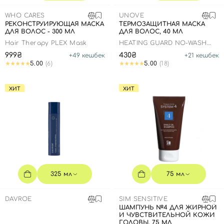
SPF-средства с тоном
Точечные от прыщей
SPF для волос
Для детей
WHO CARES
Кремы для тела с SPF
Миниатюры
Специальный уход
Дезодоранты
UNOVE
РЕКОНСТРУИРУЮЩАЯ МАСКА
ТЕРМОЗАЩИТНАЯ МАСКА
ДЛЯ ВОЛОС - 300 МЛ
ДЛЯ ВОЛОС, 40 МЛ
Карбокситерапия
Для детей
Интимный уход
Hair Therapy PLEX Mask
HEATING GUARD NO-WASH
Бьюти Гаджеты
Для мужчин
Автозагар
TREATMENT
999₴
430₴
+
49
кешбек
+
21
кешбек
5.00
(6)
5.00
(18)
Автозагар
Наборы
ХИТ
ХИТ
Шея и декольте
Для детей
Для мужчин
325 мл
75 мл
DAVROE
SIM SENSITIVE
ШАМПУНЬ №4 ДЛЯ ЖИРНОЙ
И ЧУВСТВИТЕЛЬНОЙ КОЖИ
ГОЛОВЫ, 75 МЛ