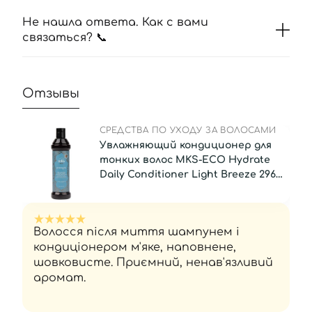
Не нашла ответа. Как с вами
связаться? 📞
Отзывы
СРЕДСТВА ПО УХОДУ ЗА ВОЛОСАМИ
Увлажняющий кондиционер для
тонких волос MKS-ECO Hydrate
Daily Conditioner Light Breeze 296
мл
Волосся після миття шампунем і
кондиціонером м'яке, наповнене,
шовковисте. Приємний, ненав'язливий
аромат.