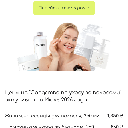
принимаете условия
Пользовательские соглашения
Перейти в телеграм
Далее
Войти с помощью e-mail
Цены на "Средства по уходу за волосами"
актуально на Июль 2026 года
Живильна есенція для волосся, 250 мл
1,350
₴
П
Шампунь для ухода за блондом, 250
860
₴