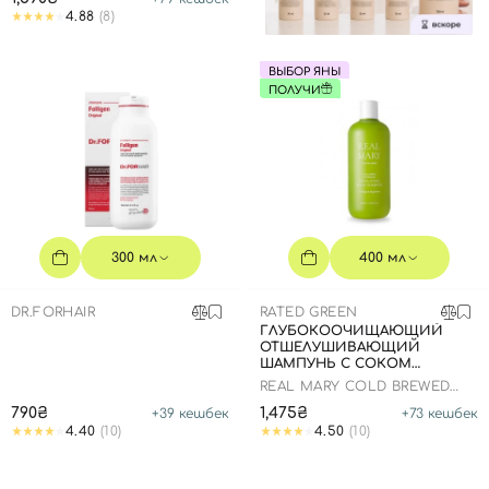
4.88
(8)
ВЫБОР ЯНЫ
ПОЛУЧИ
300 мл
400 мл
DR.FORHAIR
RATED GREEN
ГЛУБОКООЧИЩАЮЩИЙ
ОТШЕЛУШИВАЮЩИЙ
ШАМПУНЬ С СОКОМ
РОЗМАРИНА, 400 МЛ
REAL MARY COLD BREWED
ROSEMARY EXFOLIATING
790₴
1,475₴
+
39
кешбек
+
73
кешбек
SCALP SHAMPOO
4.40
(10)
4.50
(10)