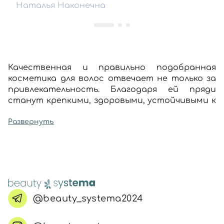
Наталья Наконечна
Качественная и правильно подобранная
косметика для волос отвечает не только за
привлекательность. Благодаря ей пряди
станут крепкими, здоровыми, устойчивыми к
влиянию низких и высоких температур, пыли,
ультрафиолета, других негативных
Развернуть
факторов. Подобрать натуральный
комплексный уход за волосами любых типов
можно в виртуальном каталоге интернет-
магазина Beauty Systema.
На нашем сайте – только оригинальные
товары от производителей из Бразилии,
@beauty_systema2024
Испании, Италии, Австралии, Южной Кореи,
которые вы можете заказать с доставкой в