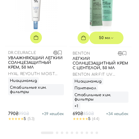
50 мл
DR.CEURACLE
BENTON
УВЛАЖНЯЮЩИЙ ЛЕГКИЙ
ЛЕГКИЙ
СОЛНЦЕЗАЩИТНЫЙ
СОЛНЦЕЗАЩИТНЫЙ КРЕМ
КРЕМ, 50 МЛ
С ЦЕНТЕЛОЙ, 50 МЛ
HYAL REYOUTH MOIST
BENTON AIR FIT UV
SUN SPF 50/PA++++
DEFENSE SUN CREAM
Ниацинамид
Ниацинамид
SPF50
Стабильные хим.
Пантенол
фильтры
Стабильные хим.
фильтры
+1
790₴
990₴
690₴
850₴
+
39
кешбек
+
34
кешбек
5
(53)
5
(44)