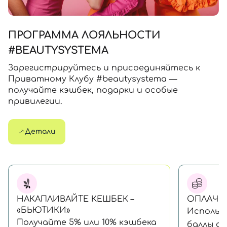
ПРОГРАММА ЛОЯЛЬНОСТИ
#BEAUTYSYSTEMA
Зарегистрируйтесь и присоединяйтесь к
Приватному Клубу #beautysystema —
получайте кэшбек, подарки и особые
привилегии.
Детали
НАКАПЛИВАЙТЕ КЕШБЕК –
ОПЛАЧИ
«БЬЮТИКИ»
Использ
Получайте 5% или 10% кэшбека
баллы дл