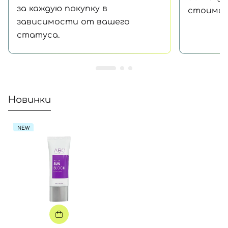
за каждую покупку в
стоимос
зависимости от вашего
статуса.
Новинки
NEW
Вход
Регистрация
Номер телефона