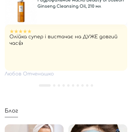
Гидрофильное масло Beauty of Joseon
Ginseng Cleansing Oil, 210 мл
Олійка супер і вистачає на ДУЖЕ довгий
час👍
Любов Отченашко
Блог