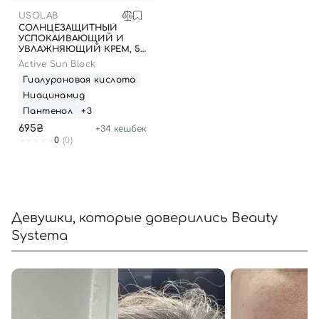
USOLAB
СОЛНЦЕЗАЩИТНЫЙ
УСПОКАИВАЮЩИЙ И
Отправляя форму для авторизации/регистрации, вы
УВЛАЖНЯЮЩИЙ КРЕМ, 50
принимаете условия
Пользовательские соглашения
МЛ
Active Sun Block
Гиалуроновая кислота
Далее
Ниацинамид
Пантенол
+3
Войти с помощью e-mail
695₴
+
34
кешбек
0
(0)
Девушки, которые доверились Beauty
Systema