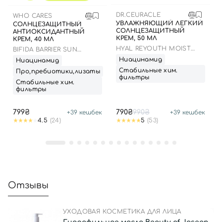
DR.CEURACLE
WHO CARES
УВЛАЖНЯЮЩИЙ ЛЕГКИЙ
СОЛНЦЕЗАЩИТНЫЙ
СОЛНЦЕЗАЩИТНЫЙ
АНТИОКСИДАНТНЫЙ
КРЕМ, 50 МЛ
КРЕМ, 40 МЛ
HYAL REYOUTH MOIST
BIFIDA BARRIER SUN
SUN SPF 50/PA++++
CREAM
Ниацинамид
Ниацинамид
Стабильные хим.
Про,пребиотики,лизаты
фильтры
Стабильные хим.
фильтры
799₴
790₴
990₴
+
39
кешбек
+
39
кешбек
4.5
(24)
5
(53)
Отзывы
УХОДОВАЯ КОСМЕТИКА ДЛЯ ЛИЦА