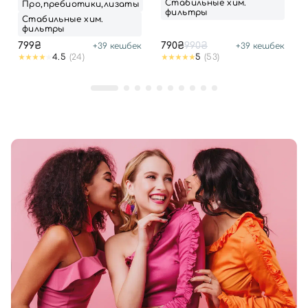
Стабильные хим.
Про,пребиотики,лизаты
фильтры
Стабильные хим.
фильтры
799₴
790₴
990₴
+
39
кешбек
+
39
кешбек
4.5
(24)
5
(53)