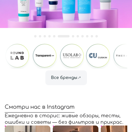
SPF-средства с тоном
Точечные от прыщей
SPF для волос
Для детей
Кремы для тела с SPF
Миниатюры
Специальный уход
Дезодоранты
Карбокситерапия
Для детей
Интимный уход
Бьюти Гаджеты
Для мужчин
Автозагар
Автозагар
Наборы
Шея и декольте
Для детей
Для мужчин
Все бренды
Смотри нас в Instagram
Ежедневно в сторис: живые обзоры, тесты,
ошибки и советы — без фильтров и прикрас.