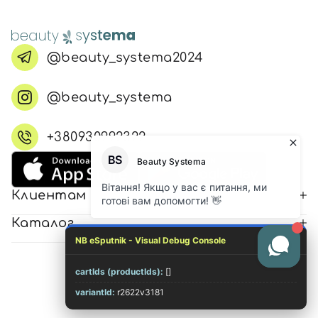
@beauty_systema2024
@beauty_systema
+380930992322
Клиентам
Каталог
NB eSputnik - Visual Debug Console
cartIds (productIds):
[]
© 2026 Все права защищены
variantId:
r2622v3181