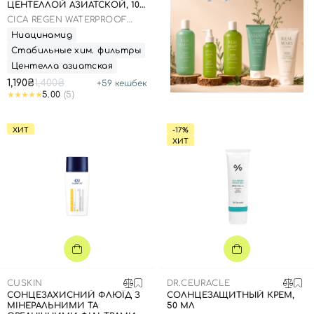
ЦЕНТЕЛЛОЙ АЗИАТСКОЙ, 100
МЛ ДО 25.03.2026
CICA REGEN WATERPROOF
SUN SPF50+ PA++++
Ниацинамид
Стабильные хим. фильтры
Центелла азиатская
1,190₴
1,400₴
+
59
кешбек
5.00
(5)
ХИТ
-17%
ХИТ
CUSKIN
DR.CEURACLE
Вход
Регистрация
СОНЦЕЗАХИСНИЙ ФЛЮЇД З
СОЛНЦЕЗАЩИТНЫЙ КРЕМ,
МІНЕРАЛЬНИМИ ТА
50 МЛ