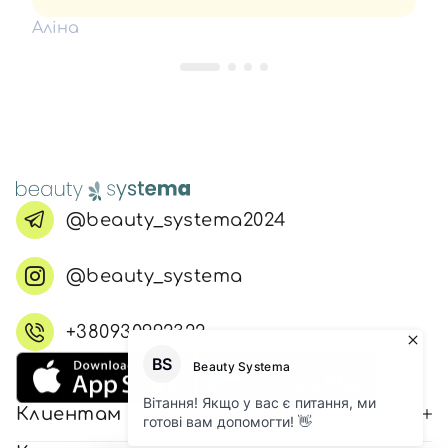
Аліна
@beauty_systema2024
@beauty_systema
+380930992322
Клиентам