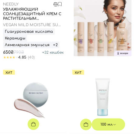
NEEDLY
УВЛАЖНЯЮЩИЙ
СОЛНЦЕЗАЩИТНЫЙ КРЕМ С
РАСТИТЕЛЬНЫМ
СКВАЛАНОМ, 50 МЛ
VEGAN MILD MOISTURE SUN
SPF 50+ PA++++
Гиалуроновая кислота
Керамиды
Лямелярная эмульсия
+2
650₴
790₴
+
32
кешбек
4.85
(40)
ХИТ
ХИТ
100 мл