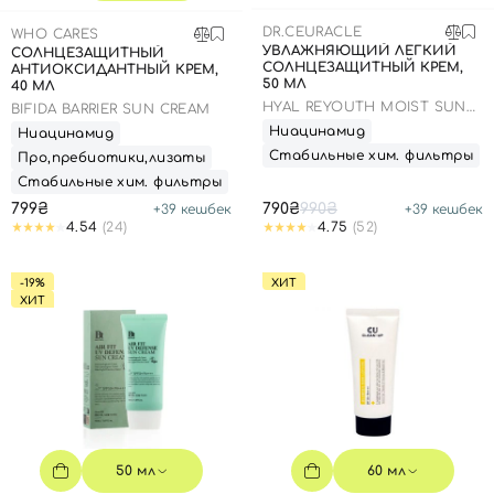
SPF-средства с тоном
Точечные от прыщей
SPF для волос
Для детей
DR.CEURACLE
WHO CARES
Кремы для тела с SPF
Миниатюры
Специальный уход
Дезодоранты
УВЛАЖНЯЮЩИЙ ЛЕГКИЙ
СОЛНЦЕЗАЩИТНЫЙ
СОЛНЦЕЗАЩИТНЫЙ КРЕМ,
АНТИОКСИДАНТНЫЙ КРЕМ,
Карбокситерапия
Для детей
Интимный уход
50 МЛ
40 МЛ
Бьюти Гаджеты
Для мужчин
Автозагар
HYAL REYOUTH MOIST SUN
BIFIDA BARRIER SUN CREAM
SPF 50/PA++++
Ниацинамид
Ниацинамид
Автозагар
Стабильные хим. фильтры
Про,пребиотики,лизаты
Наборы
Стабильные хим. фильтры
799₴
790₴
990₴
+
39
кешбек
+
39
кешбек
Шея и декольте
4.54
(24)
4.75
(52)
Для детей
-19%
ХИТ
Для мужчин
ХИТ
50 мл
60 мл