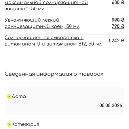
максимальной солнцезащитной
680
₴
защитой, 50 мл
П
Увлажняющий легкий
990
₴
ц
Т
солнцезащитный крем, 50 мл
790
₴
с
ц
Солнцезащитная сыворотка с
99
79
1,242
₴
витамином U и витамином В12, 50 мл
Сведенная информация о товарах
Дата
08.08.2026
Категория