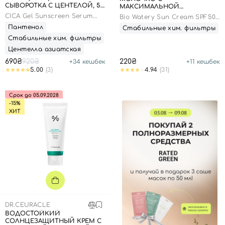
СЫВОРОТКА С ЦЕНТЕЛОЙ, 50
МАКСИМАЛЬНОЙ
МЛ
СОЛНЦЕЗАЩИТНОЙ
CICA Gel Sunscreen Serum
Bio Watery Sun Cream SPF50+
ЗАЩИТОЙ, 10 МЛ
SPF50/PA++++
PA++++
Пантенол
Стабильные хим. фильтры
Стабильные хим. фильтры
Центелла азиатская
690₴
920₴
220₴
+
34
кешбек
+
11
кешбек
5.00
(3)
4.94
(31)
Срок до 05.09.2028
-15%
ХИТ
DR.CEURACLE
ВОДОСТОЙКИЙ
СОЛНЦЕЗАЩИТНЫЙ КРЕМ С