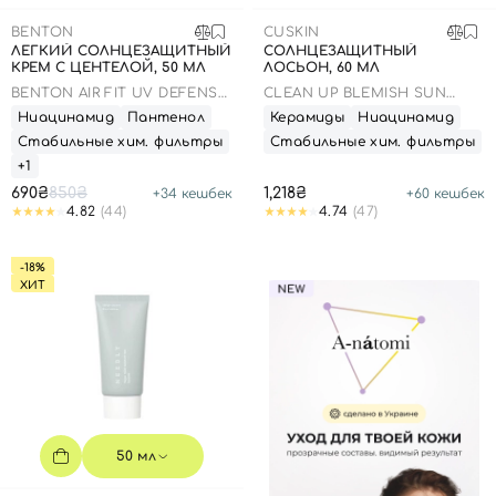
BENTON
CUSKIN
ЛЕГКИЙ СОЛНЦЕЗАЩИТНЫЙ
СОЛНЦЕЗАЩИТНЫЙ
КРЕМ С ЦЕНТЕЛОЙ, 50 МЛ
ЛОСЬОН, 60 МЛ
BENTON AIR FIT UV DEFENSE
CLEAN UP BLEMISH SUN
SUN CREAM SPF50
LOTION SPF 50+ PA++++
Ниацинамид
Пантенол
Керамиды
Ниацинамид
Стабильные хим. фильтры
Стабильные хим. фильтры
+1
690₴
850₴
1,218₴
+
34
кешбек
+
60
кешбек
4.82
(44)
4.74
(47)
-18%
ХИТ
50 мл