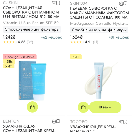
CUSKIN
SKIN1004
СОЛНЦЕЗАЩИТНАЯ
ГЕЛЕВАЯ СЫВОРОТКА С
СЫВОРОТКА С ВИТАМИНОМ
МАКСИМАЛЬНЫМ ФАКТОРОМ
U И ВИТАМИНОМ В12, 50 МЛ
ЗАЩИТЫ ОТ СОЛНЦА, 100 МЛ
Vitamin U Sun Serum SPF 50
Madagascar Centella Hyalu-
Cica Water-Fit Sun Serum
Стабильные хим. фильтры
Стабильные хим. фильтры
SPF50+ PA++++
1,242₴
1,624₴
+
62
кешбек
+
81
кешбек
4.88
(32)
4.91
(11)
Срок до 12.03.2028
ХИТ
-25%
ХИТ
10 мл
BENTON
TOCOBO
УВЛАЖНЯЮЩАЯ
УВЛАЖНЯЮЩЕЕ КРЕМ-
СОЛНЦЕЗАЩИТНАЯ КРЕМ-
МОЛОЧКО С