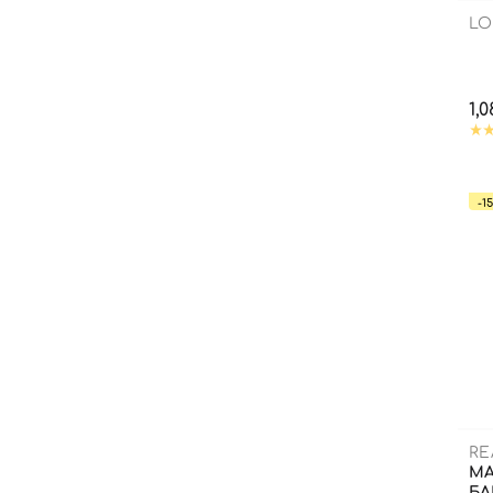
LO
1,
-1
RE
МА
БЛ