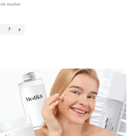
+
66
кешбек
6
7
»