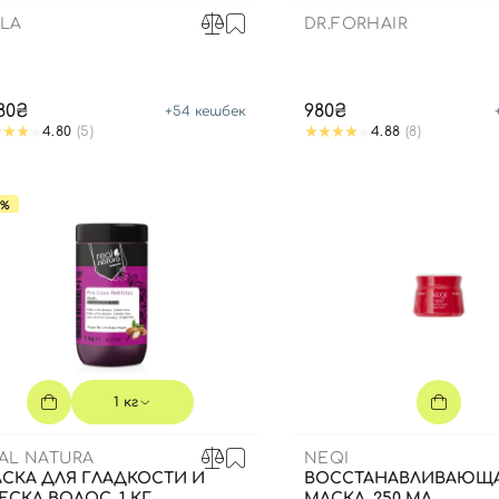
LA
DR.FORHAIR
080₴
980₴
+
54
кешбек
4.80
(5)
4.88
(8)
5%
1 кг
AL NATURA
NEQI
СКА ДЛЯ ГЛАДКОСТИ И
ВОССТАНАВЛИВАЮЩ
ЕСКА ВОЛОС, 1 КГ
МАСКА, 250 МЛ