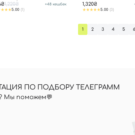
6₴
1,220₴
1,320₴
+
48
кешбек
5.00
(1)
5.00
(3)
Вы еще не добавили товары в корзину
Отправляя форму для авторизации/регистрации, вы
принимаете условия
Пользовательские соглашения
1
2
3
4
5
Далее
Войти с помощью e-mail
ТАЦИЯ ПО ПОДБОРУ ТЕЛЕГРАММ
ь? Мы поможем💬