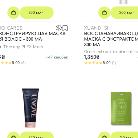
Для обличчя
СПФ защита для детей
300 мл
300 мл
вары
Для зоны век
O CARES
XUANDI SI
КОНСТРУИРУЮЩАЯ МАСКА
ВОССТАНАВЛИВАЮЩ
Я ВОЛОС - 300 МЛ
МАСКА С ЭКСТРАКТОМ
300 МЛ
ir Therapy PLEX Mask
Grain extract treatment 
9₴
1,350₴
+
49
кешбек
5.00
(6)
5.00
(1)
320 мл
50 мл