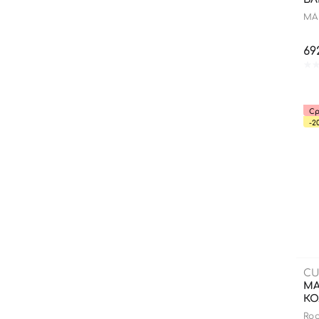
MÁ
FR
69
Ср
-2
CU
МА
КО
Ro