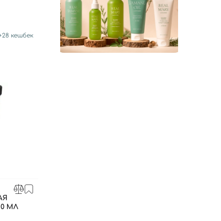
+
28
кешбек
АЯ
50 МЛ