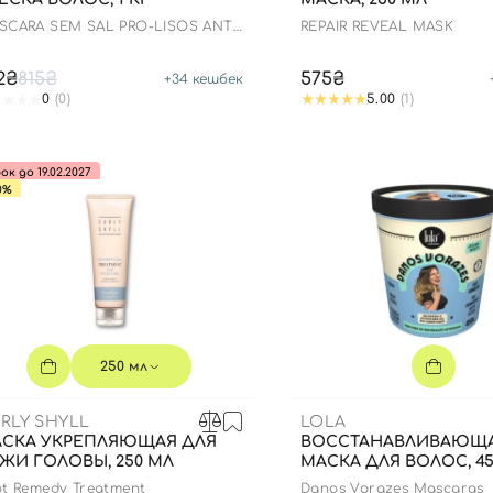
SCARA SEM SAL PRO-LISOS ANTI
REPAIR REVEAL MASK
IZZ ARGAN
2₴
815₴
575₴
+
34
кешбек
0
(0)
5.00
(1)
ок до 19.02.2027
0%
250 мл
Вход
Регистрация
RLY SHYLL
LOLA
СКА УКРЕПЛЯЮЩАЯ ДЛЯ
ВОССТАНАВЛИВАЮЩ
Номер телефона
ЖИ ГОЛОВЫ, 250 МЛ
МАСКА ДЛЯ ВОЛОС, 4
ot Remedy Treatment
Danos Vorazes Mascaras