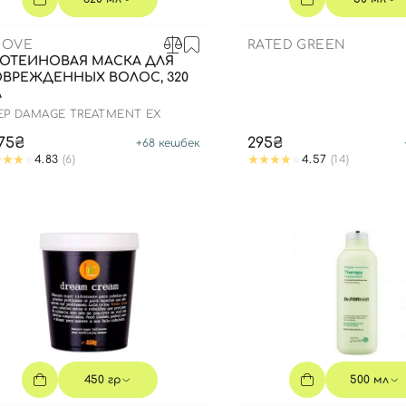
NOVE
RATED GREEN
ОТЕИНОВАЯ МАСКА ДЛЯ
ВРЕЖДЕННЫХ ВОЛОС, 320
Л
EP DAMAGE TREATMENT EX
375₴
295₴
+
68
кешбек
4.83
(6)
4.57
(14)
450 гр
500 мл