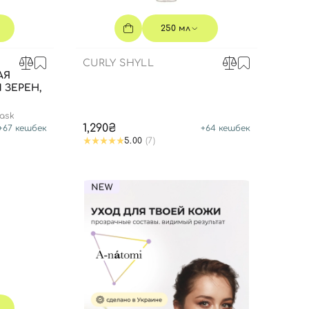
250 мл
CURLY SHYLL
АЯ
 ЗЕРЕН,
mask
1,290₴
+
67
кешбек
+
64
кешбек
5.00
(7)