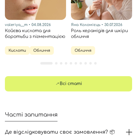
valeriya__m
• 04.08.2026
Яна Коломієць
• 30.07.2026
Койєва кислота для
Роль керамідів для шкіри
боротьби з пігментацією
обличчя
Кислоти
Обличчя
Обличчя
Всі статі
Часті запитання
Де відслідковувати своє замовлення? 📦