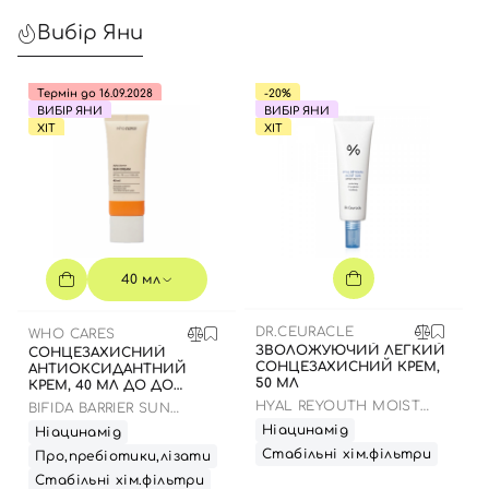
Вибір Яни
Термін до 16.09.2028
-20%
ВИБІР ЯНИ
ВИБІР ЯНИ
ХІТ
ХІТ
40 мл
DR.CEURACLE
WHO CARES
ЗВОЛОЖУЮЧИЙ ЛЕГКИЙ
СОНЦЕЗАХИСНИЙ
СОНЦЕЗАХИСНИЙ КРЕМ,
АНТИОКСИДАНТНИЙ
50 МЛ
КРЕМ, 40 МЛ ДО ДО
16.09.2028 РОКУ
HYAL REYOUTH MOIST
BIFIDA BARRIER SUN
SUN SPF 50/PA++++
CREAM
Ніацинамід
Ніацинамід
Стабільні хім.фільтри
Про,пребіотики,лізати
Стабільні хім.фільтри