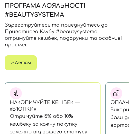
ПРОГРАМА ЛОЯЛЬНОСТІ
#BEAUTYSYSTEMA
Зареєструйтесь та приєднуйтесь до
Приватного Клубу #beautysystema —
отримуйте кешбек, подарунки та особливі
привілеї.
Деталі
НАКОПИЧУЙТЕ КЕШБЕК —
ОПЛАЧУЙ
«Б’ЮТІКИ»
Викорис
Отримуйте 5% або 10%
бали для
кешбеку за кожну покупку
вартост
залежно від вашого статусу