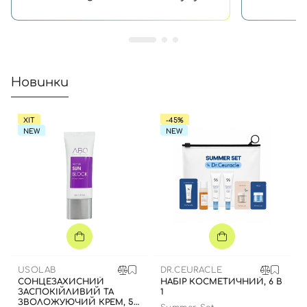
Новинки
ХІТ
-45%
NEW
NEW
Вхід
Реєстрація
Номер телефону
USOLAB
DR.CEURACLE
СОНЦЕЗАХИСНИЙ
НАБІР КОСМЕТИЧНИЙ, 6 В
ЗАСПОКІЙЛИВИЙ ТА
1
ЗВОЛОЖУЮЧИЙ КРЕМ, 50