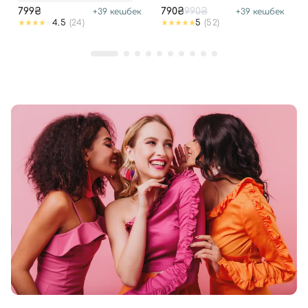
799₴
790₴
990₴
+
39
кешбек
+
39
кешбек
4.5
(24)
5
(52)