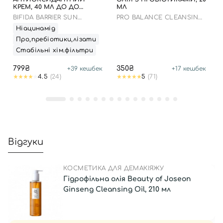
КРЕМ, 40 МЛ ДО ДО
МЛ
16.09.2028 РОКУ
BIFIDA BARRIER SUN
PRO BALANCE CLEANSING
CREAM
OIL
Ніацинамід
Про,пребіотики,лізати
Стабільні хім.фільтри
799₴
350₴
+
39
кешбек
+
17
кешбек
4.5
(24)
5
(71)
Відгуки
КОСМЕТИКА ДЛЯ ДЕМАКІЯЖУ
Гідрофільна олія Beauty of Joseon
Ginseng Cleansing Oil, 210 мл