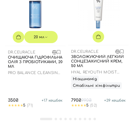
20 мл
DR.CEURACLE
DR.CEURACLE
ЗВОЛОЖУЮЧИЙ ЛЕГКИЙ
ОЧИЩАЮЧА ГІДРОФІЛЬНА
СОНЦЕЗАХИСНИЙ КРЕМ,
ОЛІЯ З ПРОБІОТИКАМИ, 20
50 МЛ
МЛ
HYAL REYOUTH MOIST
PRO BALANCE CLEANSING
SUN SPF 50/PA++++
OIL
Ніацинамід
Стабільні хім.фільтри
350₴
790₴
990₴
+
17
кешбек
+
39
кешбек
5
(71)
5
(52)