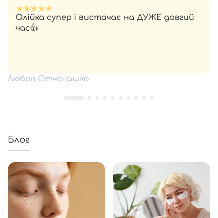
Олійка супер і вистачає на ДУЖЕ довгий
час👍
Любов Отченашко
Блог