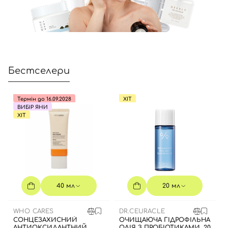
Бестселери
Термін до 16.09.2028
ХІТ
ВИБІР ЯНИ
ХІТ
40 мл
20 мл
WHO CARES
DR.CEURACLE
СОНЦЕЗАХИСНИЙ
ОЧИЩАЮЧА ГІДРОФІЛЬНА
АНТИОКСИДАНТНИЙ
ОЛІЯ З ПРОБІОТИКАМИ, 20