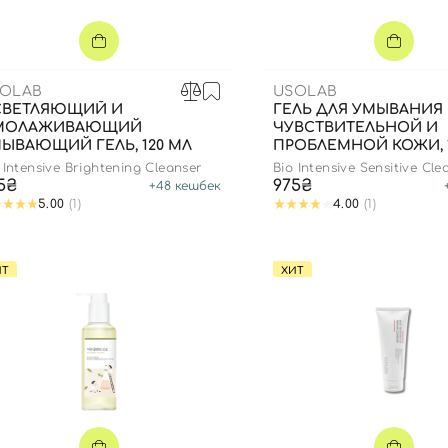
Для обличчя
СПФ защита для детей
вары
Для зоны век
OLAB
USOLAB
СВЕТЛЯЮЩИЙ И
ГЕЛЬ ДЛЯ УМЫВАНИЯ
МОЛАЖИВАЮЩИЙ
ЧУВСТВИТЕЛЬНОЙ И
ЫВАЮЩИЙ ГЕЛЬ, 120 МЛ
ПРОБЛЕМНОЙ КОЖИ, 1
 Intensive Brightening Cleanser
Bio Intensive Sensitive Cle
5₴
975₴
+
48
кешбек
5.00
(1)
4.00
(1)
ИТ
ХИТ