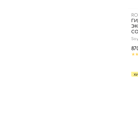
RO
ГИ
ЭК
СО
Soy
87
Х