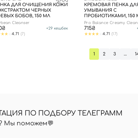
НКА ДЛЯ ОЧИЩЕНИЯ КОЖИ
КРЕМОВАЯ ПЕНКА ДЛ
ЭКСТРАКТОМ ЧЕРНЫХ
УМЫВАНИЯ С
Вы еще не добавили товары в корзину
ЕВЫХ БОБОВ, 150 МЛ
ПРОБИОТИКАМИ, 150 
Отправляя форму для авторизации/регистрации, вы
ybean Сleanser
Pro Balance Creamy Clea
принимаете условия
Пользовательские соглашения
0₴
715₴
+
29
кешбек
4.71
(7)
4.71
(17)
Далее
Войти с помощью e-mail
1
2
3
…
1
ТАЦИЯ ПО ПОДБОРУ ТЕЛЕГРАММ
ь? Мы поможем💬