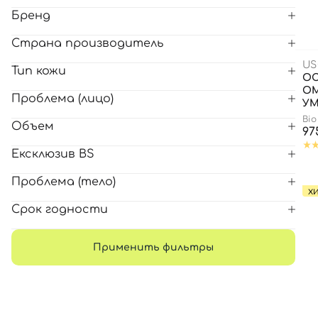
Бренд
Все то
Страна производитель
US
Тип кожи
О
О
Проблема (лицо)
УМ
Bio
Объем
97
Ексклюзив BS
Проблема (тело)
Х
Срок годности
Применить фильтры