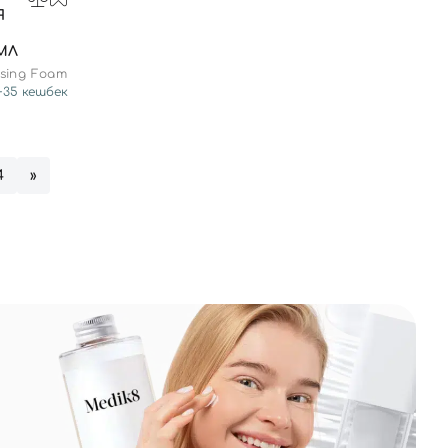
Я
МЛ
nsing Foam
+
35
кешбек
4
»