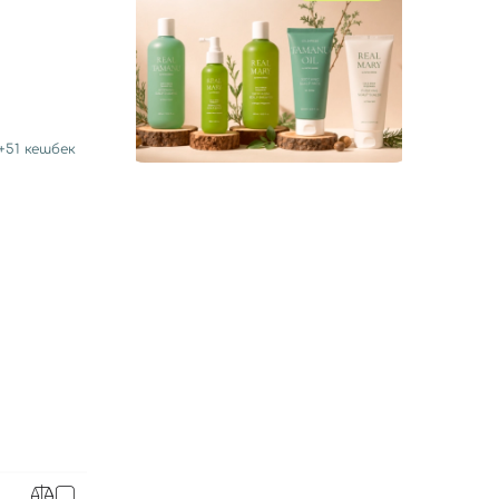
+
51
кешбек