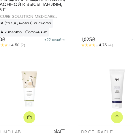
ЛОННОЙ К ВЫСЫПАНИЯМ,
5 Г
 CURE SOLUTION MEDICARE
AP
А (салициловая) кислота
НА кислота
Софольянс
0₴
1,025₴
+
22
кешбек
4.50
(2)
4.75
(4)
Вход
Регистрация
Номер телефона
UND LAB
DR.CEURACLE