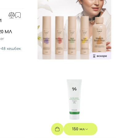
И
20 МЛ
ser
+
48
кешбек
150 мл