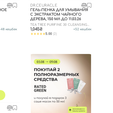
DR.CEURACLE
НОЕ
ГЕЛЬ-ПЕНКА ДЛЯ УМЫВАНИЯ
С ЭКСТРАКТОМ ЧАЙНОГО
ДЕРЕВА, 150 МЛ ДО 11.03.26
TEA TREE PURIFINE 30 CLEANSING
FOAM
1,045₴
+
48
кешбек
+
52
кешбек
5.00
(2)