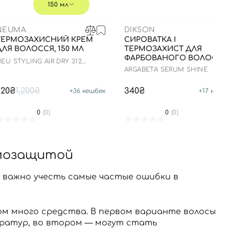
150 мл
NEUMA
DIKSON
ТЕРМОЗАХИСНИЙ КРЕМ
СИРОВАТКА І
ДЛЯ ВОЛОССЯ, 150 МЛ
ТЕРМОЗАХИСТ ДЛЯ
ФАРБОВАНОГО ВОЛОССЯ
EU STYLING AIR DRY 312
100 МЛ
SHAPER
ARGABETA SERUM SHINE
720₴
1,200₴
340₴
+
36
кешбек
+
17
кешб
0
(0)
0
(0)
рмозащитой
 важно учесть самые частые ошибки в
ом много средства. В первом варианте волосы
ратур, во втором — могут стать