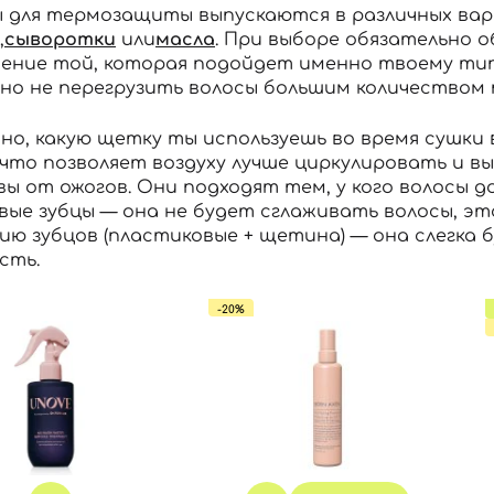
 для термозащиты выпускаются в различных вариа
,
сыворотки
или
масла
. При выборе обязательно
Вы еще не добавили товары в корзину
ение той, которая подойдет именно твоему тип
Отправляя форму для авторизации/регистрации, вы
 но не перегрузить волосы большим количеством
принимаете условия
Пользовательские соглашения
Далее
но, какую щетку ты используешь во время сушки 
 что позволяет воздуху лучше циркулировать и 
Войти с помощью e-mail
вы от ожогов. Они подходят тем, у кого волосы 
вые зубцы — она не будет сглаживать волосы, э
ию зубцов (пластиковые + щетина) — она слегка
сть.
-20%