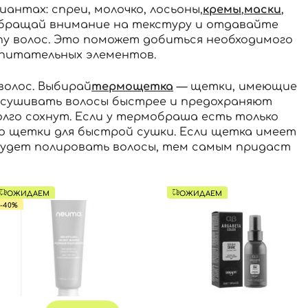
нтах: спреи, молочко, лосьоны,
кремы
,
маски
,
 обращай внимание на текстуру и отдавайте
у волос. Это поможет добиться необходимого
 питательных элементов.
волос. Выбирай
термощетка
— щетки, имеющие
высушивать волосы быстрее и предохраняют
долго сохнут. Если у термобраша есть только
то щетки для быстрой сушки. Если щетка имеет
 будет полировать волосы, тем самым придаст
ОЖИДАЕМ
ОЖИДАЕМ
-40%