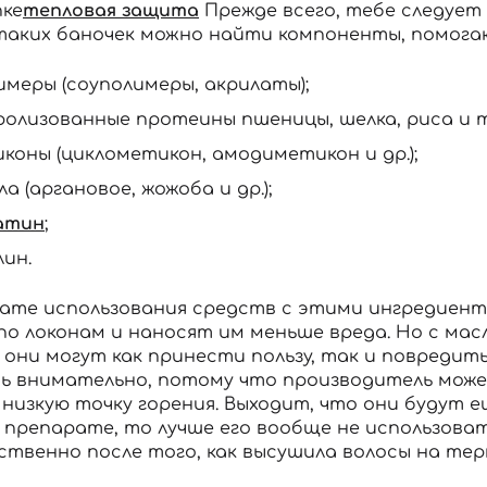
пке
тепловая защита
Прежде всего, тебе следует
таких баночек можно найти компоненты, помог
имеры (соуполимеры, акрилаты);
ролизованные протеины пшеницы, шелка, риса и т.
иконы (циклометикон, амодиметикон и др.);
а (аргановое, жожоба и др.);
атин
;
лин.
тате использования средств с этими ингредиент
 по локонам и наносят им меньше вреда. Но с м
 они могут как принести пользу, так и повредит
Вход
Регистрация
ь внимательно, потому что производитель может
низкую точку горения. Выходит, что они будут е
 препарате, то лучше его вообще не использоват
Номер телефона
ственно после того, как высушила волосы на те