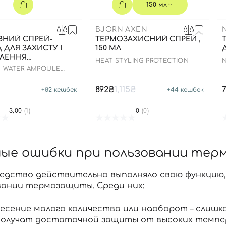
150 мл
BJORN AXEN
ВНИЙ СПРЕЙ-
ТЕРМОЗАХИСНИЙ СПРЕЙ ,
 ДЛЯ ЗАХИСТУ І
150 МЛ
ВЛЕННЯ
HEAT STYLING PROTECTION
N
ДЖЕНОГО
 WATER AMPOULE
Я, 200МЛ
NT
892₴
1,115₴
+
82
кешбек
+
44
кешбек
3.00
(1)
0
(0)
ные ошибки при пользовании те
едство действительно выполняло свою функцию,
вании термозащиты. Среди них:
есение малого количества или наоборот – слишк
получат достаточной защиты от высоких темпе