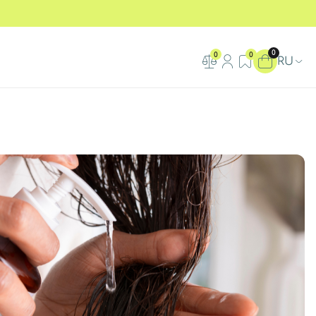
0
0
0
RU