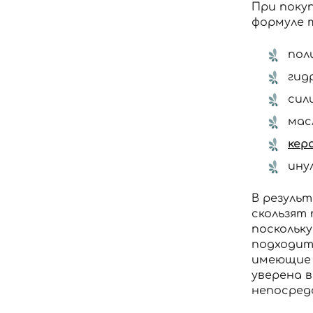
При поку
формуле 
пол
гид
сил
масл
кер
ину
В резуль
скользят
поскольку
подходит
имеющие 
уверена в
непосред