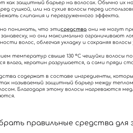
т как защитный барьер на волосах. Обычно их н
ред сушкой, или на сухие волосы перед использо
бежать слипания и перегруженного эффекта.
жно понимать, что эти
средства
они не могут пр
 занавеску, но они максимально ограничивают л
ности волос, облегчая укладку и сохраняя волосы
нием температур свыше 130 °C чешуйки волосы п
ся влага, кератин разрушается, а сами пряди ст
едства содержат в составе ингредиенты, которы
— так называемый защитный барьер между теплом
лосом. Благодаря этому волосы нагреваются мед
ются.
ыбрать правильные средства для