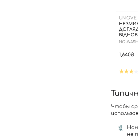
UNOVE
НЕЗМИ
ДОГЛЯД
ВІДНО
ПОШКО
NO-WASH
ВОЛОСС
TREATME
1,640₴
Типич
Чтобы ср
использо
Нан
не 