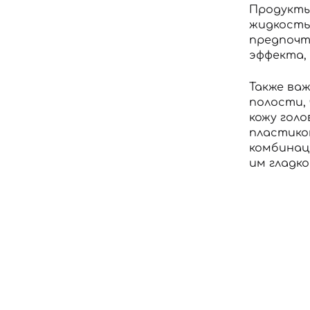
Продукты
жидкость
предпочт
эффекта,
Также важ
полости,
кожу голо
пластико
комбинац
им гладко