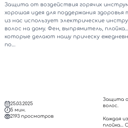
Защита от воздействия горячих инстру
хорошая идея для поддержания здоровья 
Все то
из нас использует электрические инстр
волос на дому. Фен, выпрямитель, плойка.
которые делают нашу прическу ежедневн
по...
Защита о
25.03.2025
волос.
5 мин.
2193 просмотров
Каждая из
плойка… 