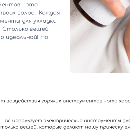
Для обличчя
ментов – это
СПФ защита для детей
твоих волос. Каждая
вары
Для зоны век
ументы для укладки
.. Столько вещей,
о идеальной! Но
т воздействия горячих инструментов – это хоро
 нас использует электрические инструменты для 
Столько вещей, которые делают нашу прическу е