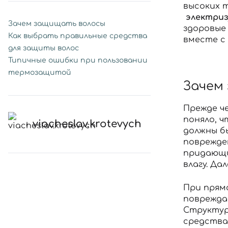
высоких 
электриз
Зачем защищать волосы
здоровые 
Как выбрать правильные средства
вместе с 
для защиты волос
Типичные ошибки при пользовании
термозащитой
Зачем
Прежде ч
поняло, ч
viacheslav.krotevych
должны б
поврежде
придающи
влагу. Д
При прям
поврежда
Структур
средства