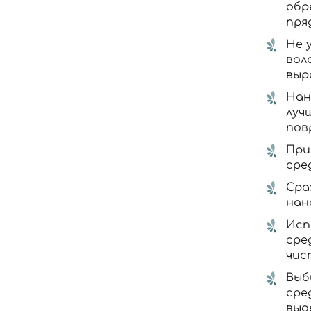
обр
пря
Не 
вол
выр
Нан
луч
пов
При
сре
Сра
нан
Исп
сре
чис
Выб
сре
выд