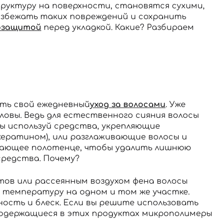
руктуру на поверхности, становятся сухими,
избежать таких повреждений и сохранить
озащитой
перед укладкой. Какие? Разбираем
ать свой ежедневный
уход за волосами
. Уже
оловы. Ведь для естественного сияния волосы
ы используй средства, укрепляющие
ератином), или разглаживающие волосы и
ощающее полотенце, чтобы удалить лишнюю
средства. Почему?
ов или рассеянным воздухом фена волосы
 температуру на одном и том же участке.
сть и блеск. Если вы решите использовать
одержащиеся в этих продуктах микрополимеры