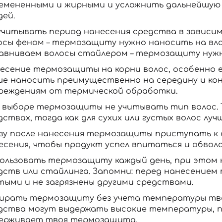
емененными и жирными и усложнить дальнейшую у
дей.
учитывать период нанесения средства в зависим
осы феном – термозащиту нужно наносить на влаж
авниваем волосы стайлером – термозащиту нужно
есение термозащиты на корни волос, особенно ес
ше наносить преимущественно на середину и кон
реждениям от термической обработки.
 выборе термозащиты не учитывать тип волос. Т
дствах, тогда как для сухих или густых волос лу
зу после нанесения термозащиты приступать к с
есения, чтобы продукт успел впитаться и обволо
ользовать термозащиту каждый день, при этом 
дств или стайлинга. Запомни: перед нанесение
тыми и не загрязнены другими средствами.
ирать термозащиту без учета температуры тво
дства могут выдержать высокие температуры, 
ерживает твоя термозащита.