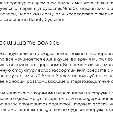
температур со временем волосы меняют свою ст
уется
и теряет упругость. Чтобы максимально 
волосы, используй специальные
средства с терм
экспертами Beauty Systema!
 защищать волосы
ем задуматься о укладке волос, важно спланиров
то все начинается еще в душе, во время мытья г
ыть абсолютно здоровыми. Во время мытья голов
нную структуру волос (ассортимент средств с к
е ему зеркальный блеск. Затем используй погл
алее наносим разглаживающие и термозащитные 
ом контакте с горячими пластинами инструмент
ются и даже могут сгореть, если передерживать
а волос становится пористой, теряет эластично
 термозащиты, тогда точно будешь вооружен. С