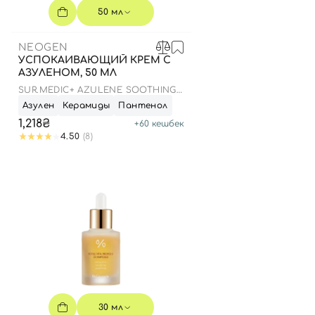
50 мл
NEOGEN
УСПОКАИВАЮЩИЙ КРЕМ С
АЗУЛЕНОМ, 50 МЛ
SUR.MEDIC+ AZULENE SOOTHING
CREAM
Азулен
Керамиды
Пантенол
1,218₴
+
60
кешбек
4.50
(8)
30 мл