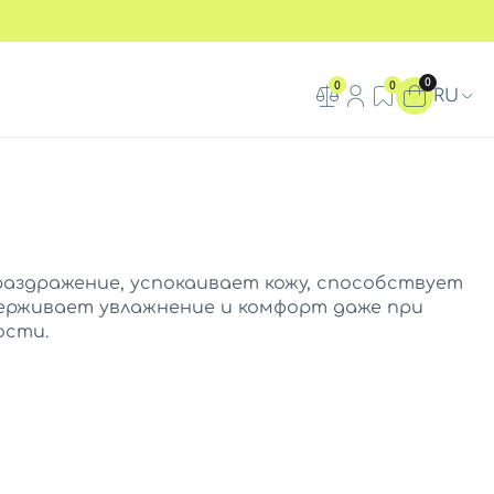
0
0
0
RU
аздражение, успокаивает кожу, способствует
ерживает увлажнение и комфорт даже при
ости.