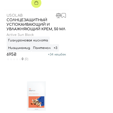
USOLAB
СОЛНЦЕЗАЩИТНЫЙ
УСПОКАИВАЮЩИЙ И
УВЛАЖНЯЮЩИЙ КРЕМ, 50 МЛ
Active Sun Block
Гиалуроновая кислота
Ниацинамид
Пантенол
+3
695₴
+
34
кешбек
0
(0)