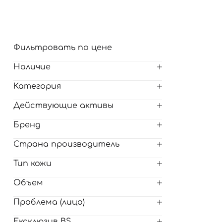
Для обличчя
СПФ защита для детей
вары
Для зоны век
Фильтровать по цене
Наличие
Категория
Действующие активы
Бренд
Страна производитель
Тип кожи
Объем
Проблема (лицо)
Ексклюзив BS