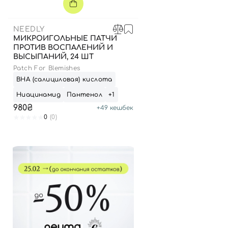
NEEDLY
МИКРОИГОЛЬНЫЕ ПАТЧИ
ПРОТИВ ВОСПАЛЕНИЙ И
ВЫСЫПАНИЙ, 24 ШТ
Patch For Blemishes
ВНА (салициловая) кислота
Ниацинамид
Пантенол
+1
980₴
+
49
кешбек
0
(0)