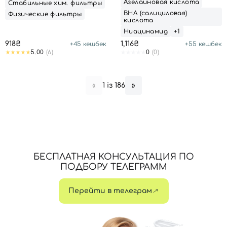
Азелаиновая кислота
Стабильные хим. фильтры
ВНА (салициловая)
Физические фильтры
кислота
Ниацинамид
+1
918₴
1,116₴
+
45
кешбек
+
55
кешбек
5.00
(6)
0
(0)
1 із 186
«
»
БЕСПЛАТНАЯ КОНСУЛЬТАЦИЯ ПО
ПОДБОРУ ТЕЛЕГРАММ
Перейти в телеграм