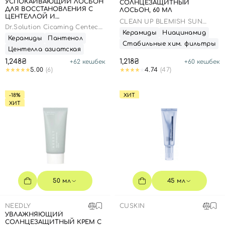
УСПОКАИВАЮЩИЙ ЛОСЬОН
СОЛНЦЕЗАЩИТНЫЙ
ДЛЯ ВОССТАНОВЛЕНИЯ С
ЛОСЬОН, 60 МЛ
ЦЕНТЕЛЛОЙ И
CLEAN UP BLEMISH SUN
ПАНТЕНОЛОМ, 100 МЛ
Dr.Solution Cicaming Centeca
LOTION SPF 50+ PA++++
Керамиды
Ниацинамид
B5 Lotion
Керамиды
Пантенол
Стабильные хим. фильтры
Центелла азиатская
1,248₴
1,218₴
+
62
кешбек
+
60
кешбек
5.00
(6)
4.74
(47)
-18%
ХИТ
ХИТ
50 мл
45 мл
NEEDLY
CUSKIN
УВЛАЖНЯЮЩИЙ
СОЛНЦЕЗАЩИТНЫЙ КРЕМ С