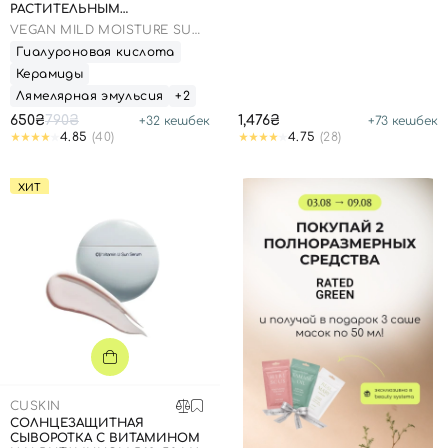
РАСТИТЕЛЬНЫМ
СКВАЛАНОМ, 50 МЛ
VEGAN MILD MOISTURE SUN
SPF 50+ PA++++
Гиалуроновая кислота
Керамиды
Лямелярная эмульсия
+2
650₴
790₴
1,476₴
+
32
кешбек
+
73
кешбек
4.85
(40)
4.75
(28)
Вход
Регистрация
ХИТ
Номер телефона
Отправляя форму для авторизации/регистрации, вы
принимаете условия
Пользовательские соглашения
Далее
CUSKIN
Войти с помощью e-mail
СОЛНЦЕЗАЩИТНАЯ
СЫВОРОТКА С ВИТАМИНОМ