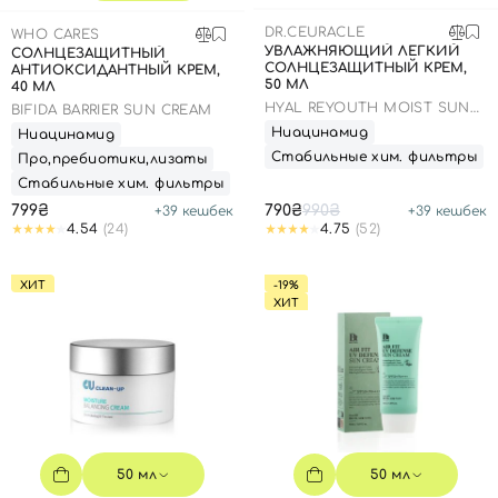
SPF-средства с тоном
Точечные от прыщей
SPF для волос
Для детей
DR.CEURACLE
WHO CARES
Кремы для тела с SPF
Миниатюры
Специальный уход
Дезодоранты
УВЛАЖНЯЮЩИЙ ЛЕГКИЙ
СОЛНЦЕЗАЩИТНЫЙ
СОЛНЦЕЗАЩИТНЫЙ КРЕМ,
АНТИОКСИДАНТНЫЙ КРЕМ,
Карбокситерапия
Для детей
Интимный уход
50 МЛ
40 МЛ
Бьюти Гаджеты
Для мужчин
Автозагар
HYAL REYOUTH MOIST SUN
BIFIDA BARRIER SUN CREAM
SPF 50/PA++++
Ниацинамид
Ниацинамид
Автозагар
Стабильные хим. фильтры
Про,пребиотики,лизаты
Наборы
Стабильные хим. фильтры
799₴
790₴
990₴
+
39
кешбек
+
39
кешбек
Шея и декольте
4.54
(24)
4.75
(52)
Для детей
ХИТ
-19%
Для мужчин
ХИТ
50 мл
50 мл