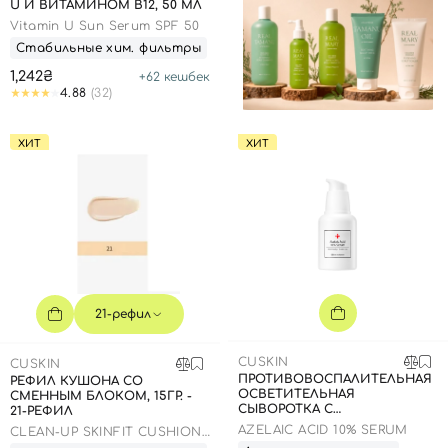
U И ВИТАМИНОМ В12, 50 МЛ
Vitamin U Sun Serum SPF 50
Стабильные хим. фильтры
1,242₴
+
62
кешбек
4.88
(32)
ХИТ
ХИТ
21-рефил
CUSKIN
CUSKIN
ПРОТИВОВОСПАЛИТЕЛЬНАЯ
РЕФИЛ КУШОНА СО
ОСВЕТИТЕЛЬНАЯ
СМЕННЫМ БЛОКОМ, 15ГР. -
СЫВОРОТКА С
21-РЕФИЛ
АЗЕЛАИНОВОЙ КИСЛОТОЙ,
AZELAIC ACID 10% SERUM
CLEAN-UP SKINFIT CUSHION
30 МЛ
PACT (SPF 50+/PA+++)