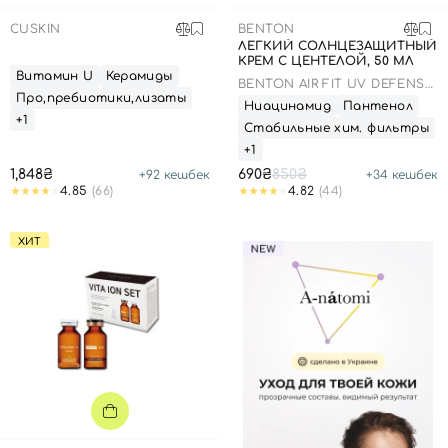
CUSKIN
BENTON
ЛЕГКИЙ СОЛНЦЕЗАЩИТНЫЙ
КРЕМ С ЦЕНТЕЛОЙ, 50 МЛ
Витамин U
Керамиды
BENTON AIR FIT UV DEFENSE
Про,пребиотики,лизаты
SUN CREAM SPF50
Ниацинамид
Пантенол
+1
Стабильные хим. фильтры
+1
1,848₴
690₴
850₴
+
92
кешбек
+
34
кешбек
4.85
(66)
4.82
(44)
ХИТ