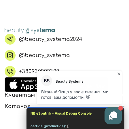
@beauty_systema2024
@beauty_systema
+380930992322
Клиентам
Каталог
NB eSputnik - Visual Debug Console
cartIds (productIds):
[]