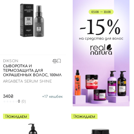
Отправляя форму для авторизации/регистрации, вы
принимаете условия
Пользовательские соглашения
Далее
Войти с помощью e-mail
DIKSON
СЫВОРОТКА И
ТЕРМОЗАЩИТА ДЛЯ
ОКРАШЕННЫХ ВОЛОС, 100МЛ
ARGABETA SERUM SHINE
340₴
+
17
кешбек
0
(0)
ОЖИДАЕМ
ОЖИДАЕМ