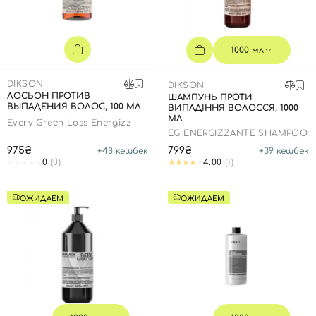
SPF-средства с тоном
Точечные от прыщей
SPF для волос
Для детей
Кремы для тела с SPF
Миниатюры
Специальный уход
Дезодоранты
Карбокситерапия
Для детей
Интимный уход
1000 мл
Бьюти Гаджеты
Для мужчин
Автозагар
DIKSON
DIKSON
Автозагар
ЛОСЬОН ПРОТИВ
ШАМПУНЬ ПРОТИ
ВЫПАДЕНИЯ ВОЛОС, 100 МЛ
ВИПАДІННЯ ВОЛОССЯ, 1000
Наборы
МЛ
Every Green Loss Energizz
EG ENERGIZZANTE SHAMPOO
Шея и декольте
975₴
799₴
+
48
кешбек
+
39
кешбек
Для детей
0
(0)
4.00
(1)
Для мужчин
ОЖИДАЕМ
ОЖИДАЕМ