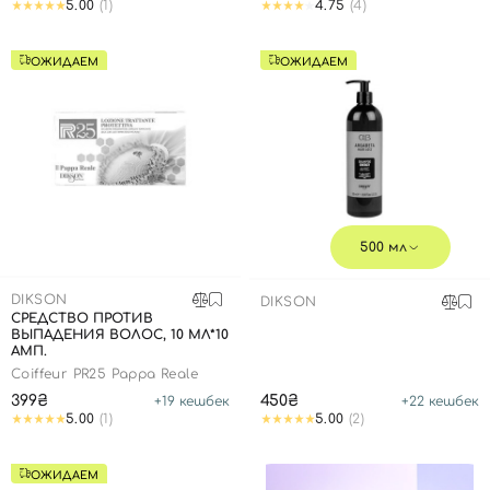
5.00
(1)
4.75
(4)
ОЖИДАЕМ
ОЖИДАЕМ
500 мл
DIKSON
DIKSON
СРЕДСТВО ПРОТИВ
ВЫПАДЕНИЯ ВОЛОС, 10 МЛ*10
Вход
Регистрация
АМП.
Coiffeur PR25 Pappa Reale
399₴
450₴
+
19
кешбек
+
22
кешбек
Номер телефона
5.00
(1)
5.00
(2)
ОЖИДАЕМ