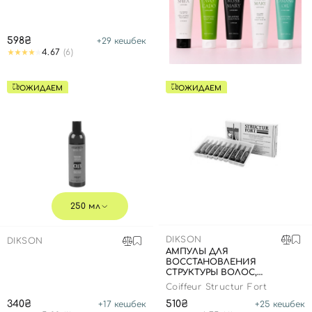
598₴
+
29
кешбек
4.67
(6)
ОЖИДАЕМ
ОЖИДАЕМ
250 мл
DIKSON
DIKSON
АМПУЛЫ ДЛЯ
ВОССТАНОВЛЕНИЯ
СТРУКТУРЫ ВОЛОС,
12МЛ*10АМП
Coiffeur Structur Fort
340₴
510₴
+
17
кешбек
+
25
кешбек