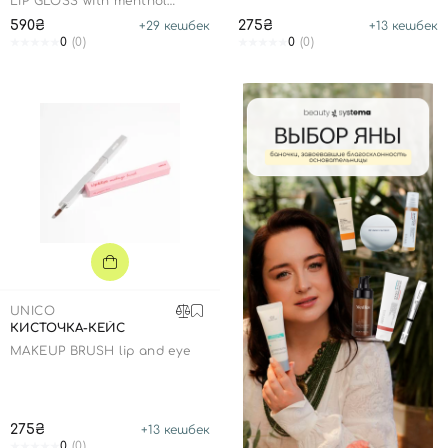
LIP GLOSS with menthol
CRUSH
590₴
275₴
+
29
кешбек
+
13
кешбек
0
(0)
0
(0)
UNICO
КИСТОЧКА-КЕЙС
MAKEUP BRUSH lip and eye
275₴
+
13
кешбек
0
(0)