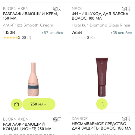
SPF-средства с тоном
Точечные от прыщей
SPF для волос
Для детей
BJORN AXEN
NEQI
Кремы для тела с SPF
Миниатюры
Специальный уход
Дезодоранты
РАЗГЛАЖИВАЮЩИЙ КРЕМ,
ФИНИШ-УХОД ДЛЯ БЛЕСКА
150 МЛ
ВОЛОС, 180 МЛ
Карбокситерапия
Для детей
Интимный уход
Anti-Frizz Smooth Cream
Haarkur Diamond Glass Rinse
Бьюти Гаджеты
Для мужчин
Автозагар
1,150₴
765₴
+
57
кешбек
+
38
кешбек
5.00
(1)
0
(0)
Автозагар
Наборы
Шея и декольте
Для детей
Для мужчин
250 мл
DAVROE
BJORN AXEN
НЕСМЫВАЕМОЕ СРЕДСТВО
РАЗГЛАЖИВАЮЩИЙ
ДЛЯ ЗАЩИТЫ ВОЛОС, 150 МЛ
КОНДИЦИОНЕР, 250 МЛ