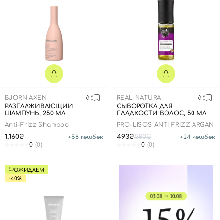
BJORN AXEN
REAL NATURA
РАЗГЛАЖИВАЮЩИЙ
СЫВОРОТКА ДЛЯ
ШАМПУНЬ, 250 МЛ
ГЛАДКОСТИ ВОЛОС, 50 МЛ
Anti-Frizz Shampoo
PRO-LISOS ANTI FRIZZ ARGAN
Вход
Регистрация
1,160₴
493₴
580₴
+
58
кешбек
+
24
кешбек
0
(0)
0
(0)
Номер телефона
ОЖИДАЕМ
-40%
Отправляя форму для авторизации/регистрации, вы
принимаете условия
Пользовательские соглашения