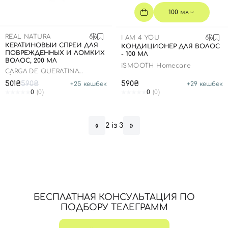
100 мл
REAL NATURA
I AM 4 YOU
КЕРАТИНОВЫЙ СПРЕЙ ДЛЯ
КОНДИЦИОНЕР ДЛЯ ВОЛОС
ПОВРЕЖДЕННЫХ И ЛОМКИХ
- 100 МЛ
ВОЛОС, 200 МЛ
iSMOOTH Homecare
CARGA DE QUERATINA
LÍQUIDA CINDERELA
501₴
590₴
590₴
+
25
кешбек
+
29
кешбек
0
(0)
0
(0)
2 із 3
«
»
БЕСПЛАТНАЯ КОНСУЛЬТАЦИЯ ПО
ПОДБОРУ ТЕЛЕГРАММ