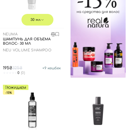
Далее
30 мл
Войти с помощью e-mail
NEUMA
ШАМПУНЬ ДЛЯ ОБЪЕМА
ВОЛОС- 30 МЛ
NEU VOLUME SHAMPOO
195₴
325₴
+
9
кешбек
0
(0)
ОЖИДАЕМ
-15%