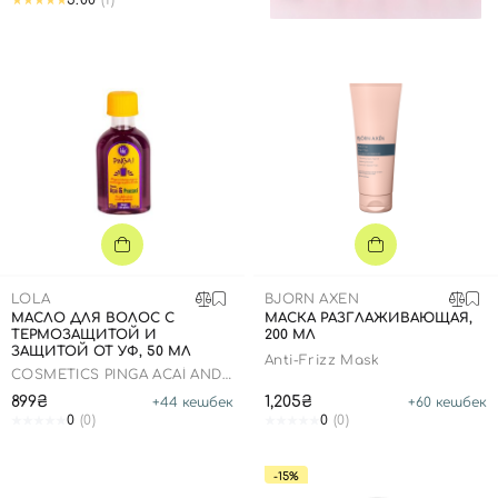
5.00
(1)
LOLA
BJORN AXEN
МАСЛО ДЛЯ ВОЛОС С
МАСКА РАЗГЛАЖИВАЮЩАЯ,
ТЕРМОЗАЩИТОЙ И
200 МЛ
ЗАЩИТОЙ ОТ УФ, 50 МЛ
Anti-Frizz Mask
COSMETICS PINGA ACAÍ AND
PRACAXI OIL
899₴
1,205₴
+
44
кешбек
+
60
кешбек
0
(0)
0
(0)
-15%