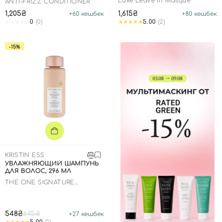
Luxe Leave In Masque
ANTI-FRIZZ CONDITIONER
1,205₴
1,615₴
+
60
кешбек
+
80
кешбек
0
(0)
5.00
(2)
-15%
KRISTIN ESS
УВЛАЖНЯЮЩИЙ ШАМПУНЬ
ДЛЯ ВОЛОС, 296 МЛ
THE ONE SIGNATURE
SHAMPOO
548₴
645₴
+
27
кешбек