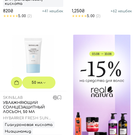
кислота
820₴
1,250₴
+
41
кешбек
+
62
кешбек
5.00
(2)
5.00
(2)
50 мл
SKIN&LAB
УВЛАЖНЯЮЩИЙ
СОЛНЦЕЗАЩИТНЫЙ
ЛОСЬОН, 50 МЛ
HYBARRIER FRESH SUN
LOTION
Гиалуроновая кислота
Ниацинамид