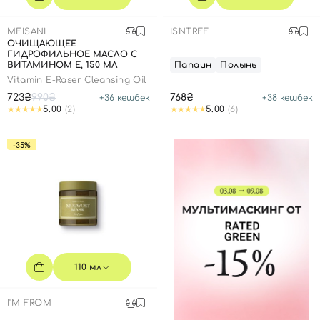
MEISANI
ISNTREE
ОЧИЩАЮЩЕЕ
ГИДРОФИЛЬНОЕ МАСЛО С
ВИТАМИНОМ Е, 150 МЛ
Папаин
Полынь
Vitamin E-Raser Cleansing Oil
723₴
990₴
768₴
+
36
кешбек
+
38
кешбек
5.00
(2)
5.00
(6)
-35%
110 мл
I'M FROM