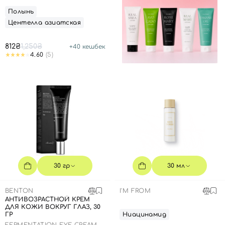
Полынь
Центелла азиатская
812₴
1,250₴
+
40
кешбек
4.60
(5)
30 гр
30 мл
BENTON
I'M FROM
АНТИВОЗРАСТНОЙ КРЕМ
ДЛЯ КОЖИ ВОКРУГ ГЛАЗ, 30
ГР
Ниацинамид