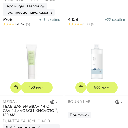
FERMENTATION EYE CREAM
Керамиды
Пептиды
Про,пребиотики,лизаты
990₴
445₴
+
49
кешбек
+
22
кешбек
4.67
(6)
5.00
(5)
150 мл
500 мл
MEISANI
ROUND LAB
ГЕЛЬ ДЛЯ УМЫВАНИЯ С
САЛИЦИЛОВОЙ КИСЛОТОЙ,
150 МЛ
Пантенол
PURI-TEA SALICYLIC ACID
CLEANSING GEL
ВНА (салициловая)