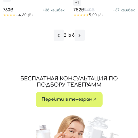
+1
Отправляя форму для авторизации/регистрации, вы
760₴
752₴
940₴
+
38
кешбек
+
37
кешбек
принимаете условия
Пользовательские соглашения
4.60
(5)
5.00
(6)
Далее
2 із 8
«
»
Войти с помощью e-mail
БЕСПЛАТНАЯ КОНСУЛЬТАЦИЯ ПО
ПОДБОРУ ТЕЛЕГРАММ
Перейти в телеграм