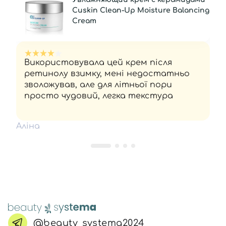
Cuskin Clean-Up Moisture Balancing
Cream
Використовувала цей крем після
ретинолу взимку, мені недостатньо
зволожував, але для літньої пори
просто чудовий, легка текстура
Аліна
@beauty_systema2024