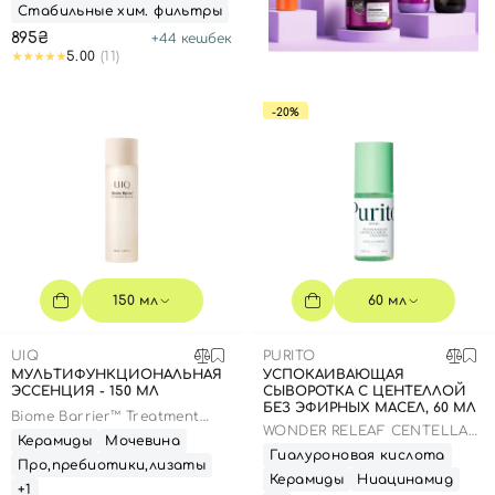
Стабильные хим. фильтры
895₴
+
44
кешбек
5.00
(11)
-20%
150 мл
60 мл
Вход
Регистрация
UIQ
PURITO
МУЛЬТИФУНКЦИОНАЛЬНАЯ
УСПОКАИВАЮЩАЯ
ЭССЕНЦИЯ - 150 МЛ
СЫВОРОТКА С ЦЕНТЕЛЛОЙ
Номер телефона
БЕЗ ЭФИРНЫХ МАСЕЛ, 60 МЛ
Biome Barrier™ Treatment
WONDER RELEAF CENTELLA
Essence
Керамиды
Мочевина
SERUM UNSCENTED
Гиалуроновая кислота
Про,пребиотики,лизаты
Керамиды
Ниацинамид
+1