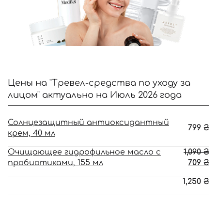
Цены на "Тревел-средства по уходу за
лицом" актуально на Июль 2026 года
Солнцезащитный антиоксидантный
799
₴
крем, 40 мл
П
Очищающее гидрофильное масло с
1,090
₴
ц
Т
пробиотиками, 155 мл
709
₴
с
ц
1,250
₴
1,
70