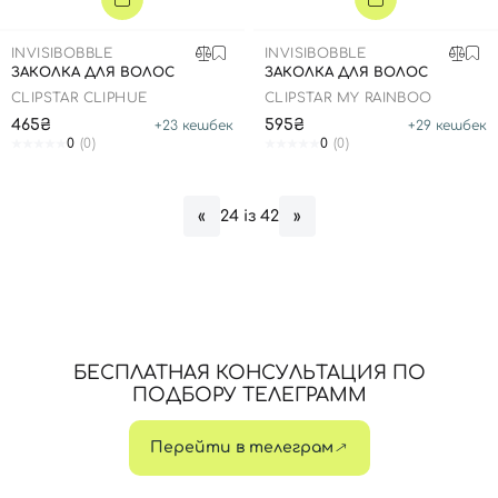
INVISIBOBBLE
INVISIBOBBLE
ЗАКОЛКА ДЛЯ ВОЛОС
ЗАКОЛКА ДЛЯ ВОЛОС
CLIPSTAR CLIPHUE
CLIPSTAR MY RAINBOO
465₴
595₴
+
23
кешбек
+
29
кешбек
0
(0)
0
(0)
24 із 42
«
»
Вход
Регистрация
Номер телефона
БЕСПЛАТНАЯ КОНСУЛЬТАЦИЯ ПО
ПОДБОРУ ТЕЛЕГРАММ
Перейти в телеграм
Отправляя форму для авторизации/регистрации, вы
принимаете условия
Пользовательские соглашения