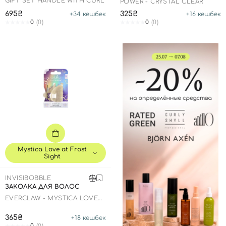
GIFT SET HANDLE WITH CURL
POWER - CRYSTAL CLEAR
695₴
325₴
+
34
кешбек
+
16
кешбек
0
(0)
0
(0)
Mystica Love at Frost
Sight
INVISIBOBBLE
ЗАКОЛКА ДЛЯ ВОЛОС
EVERCLAW - MYSTICA LOVE
AT FROST SIGHT
365₴
+
18
кешбек