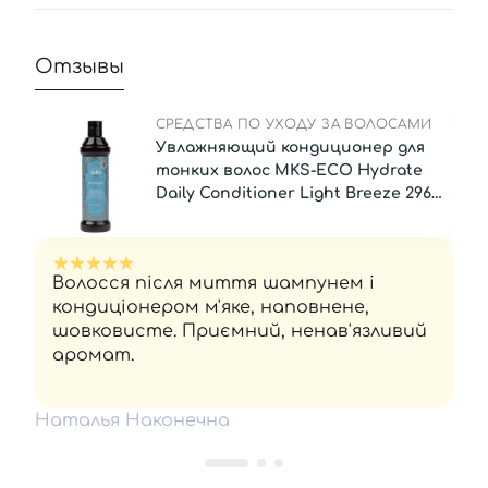
Отзывы
СРЕДСТВА ПО УХОДУ ЗА ВОЛОСАМИ
Увлажняющий кондиционер для
тонких волос MKS-ECO Hydrate
Daily Conditioner Light Breeze 296
мл
Волосся після миття шампунем і
кондиціонером м'яке, наповнене,
шовковисте. Приємний, ненав'язливий
аромат.
Наталья Наконечна