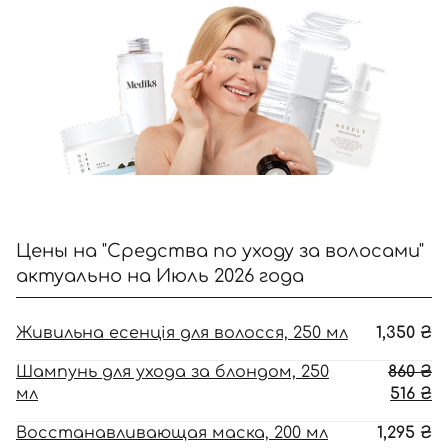
Далее
Войти с помощью e-mail
Цены на "Средства по уходу за волосами"
актуально на Июль 2026 года
Живильна есенція для волосся, 250 мл
1,350
₴
П
Шампунь для ухода за блондом, 250
860
₴
ц
Т
мл
516
₴
с
ц
Восстанавливающая маска, 200 мл
1,295
₴
86
51