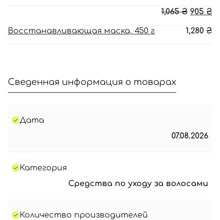
Перво
Т
1,065
₴
905
₴
цена
ц
Восстанавливающая маска, 450 г
1,280
₴
соста
90
1,065 ₴.
Сведенная информация о товарах
Дата
07.08.2026
Категория
Средства по уходу за волосами
Количество производителей