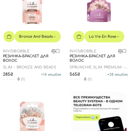
Bronze And Beads
La Vie En Rose
INVISIBOBBLE
INVISIBOBBLE
РЕЗИНКА-БРАСЛЕТ ДЛЯ
РЕЗИНКА-БРАСЛЕТ ДЛЯ
ВОЛОС
ВОЛОС
SLIM - BRONZE AND BEADS
SPRUNCHIE SLIM PREMIUM -
LA VIE EN ROSE
285₴
565₴
+
14
кешбек
+
28
кешбек
0
(0)
0
(0)