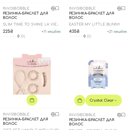
SPF-средства с тоном
Точечные от прыщей
SPF для волос
Для детей
INVISIBOBBLE
INVISIBOBBLE
Кремы для тела с SPF
Миниатюры
Специальный уход
Дезодоранты
РЕЗИНКА-БРАСЛЕТ ДЛЯ
РЕЗИНКА-БРАСЛЕТ ДЛЯ
ВОЛОС
ВОЛОС
Карбокситерапия
Для детей
Интимный уход
SLIM TIME TO SHINE LA VIE
EASTER MY LITTLE BUNNY
Бьюти Гаджеты
Для мужчин
Автозагар
EN ROSE
225₴
435₴
+
11
кешбек
+
21
кешбек
0
(0)
0
(0)
Автозагар
Наборы
Шея и декольте
Для детей
Для мужчин
Crystal Clear
INVISIBOBBLE
INVISIBOBBLE
РЕЗИНКА-БРАСЛЕТ ДЛЯ
РЕЗИНКА-БРАСЛЕТ ДЛЯ
ВОЛОС
ВОЛОС