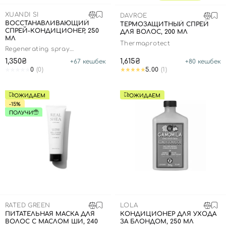
SPF-средства с тоном
Точечные от прыщей
SPF для волос
Для детей
XUANDI SI
Кремы для тела с SPF
Миниатюры
Специальный уход
Дезодоранты
DAVROE
ВОССТАНАВЛИВАЮЩИЙ
ТЕРМОЗАЩИТНЫЙ СПРЕЙ
СПРЕЙ-КОНДИЦИОНЕР, 250
ДЛЯ ВОЛОС, 200 МЛ
Карбокситерапия
Для детей
Интимный уход
МЛ
Thermaprotect
Regenerating spray
Бьюти Гаджеты
Для мужчин
Автозагар
conditioner
1,350₴
1,615₴
+
67
кешбек
+
80
кешбек
Автозагар
0
(0)
5.00
(1)
Наборы
ОЖИДАЕМ
ОЖИДАЕМ
Шея и декольте
-15%
ПОЛУЧИ
Для детей
Для мужчин
RATED GREEN
LOLA
ПИТАТЕЛЬНАЯ МАСКА ДЛЯ
КОНДИЦИОНЕР ДЛЯ УХОДА
ВОЛОС С МАСЛОМ ШИ, 240
ЗА БЛОНДОМ, 250 МЛ