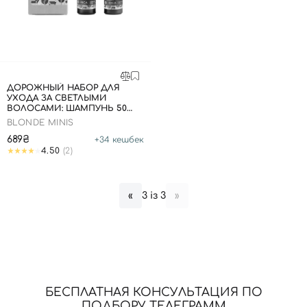
Вход
Регистрация
Номер телефона
ДОРОЖНЫЙ НАБОР ДЛЯ
УХОДА ЗА СВЕТЛЫМИ
ВОЛОСАМИ: ШАМПУНЬ 50
МЛ, МАСКА 50 МЛ
BLONDE MINIS
689₴
+
34
кешбек
Отправляя форму для авторизации/регистрации, вы
4.50
(2)
принимаете условия
Пользовательские соглашения
Далее
3 із 3
«
»
Войти с помощью e-mail
БЕСПЛАТНАЯ КОНСУЛЬТАЦИЯ ПО
ПОДБОРУ ТЕЛЕГРАММ