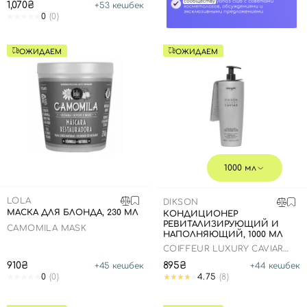
1,070₴
+
53
кешбек
0
(0)
ОЖИДАЕМ
ОЖИДАЕМ
1000 мл
LOLA
DIKSON
МАСКА ДЛЯ БЛОНДА, 230 МЛ
КОНДИЦИОНЕР
РЕВИТАЛИЗИРУЮЩИЙ И
CAMOMILA MASK
НАПОЛНЯЮЩИЙ, 1000 МЛ
COIFFEUR LUXURY CAVIAR
CONDITIONER
910₴
895₴
+
45
кешбек
+
44
кешбек
0
(0)
4.75
(8)