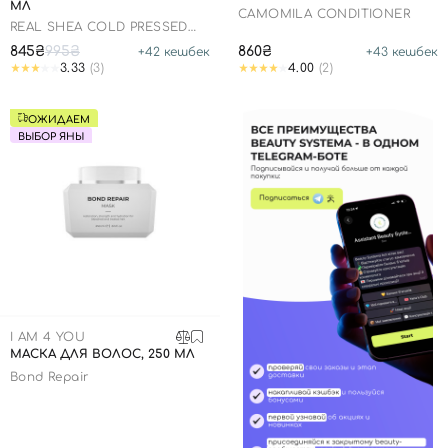
МЛ
CAMOMILA CONDITIONER
REAL SHEA COLD PRESSED
SHEA BUTTER REAL CHANGE
845₴
995₴
860₴
+
42
кешбек
+
43
кешбек
TREATMENT
3.33
(3)
4.00
(2)
ОЖИДАЕМ
ВЫБОР ЯНЫ
I AM 4 YOU
МАСКА ДЛЯ ВОЛОС, 250 МЛ
Bond Repair