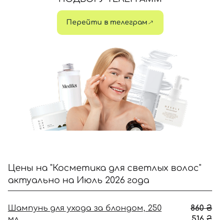
Перейти в телеграм
Цены на "Косметика для светлых волос"
актуально на Июль 2026 года
П
Шампунь для ухода за блондом, 250
860
₴
ц
Т
мл
516
₴