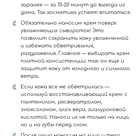
заранее — за 15-20 минут до выхода из
дома. Так косметика успеет впитаться.
Обязательно наносим крем поверх
увлажняющих сывороток! Это
позволит сохранить кожу увлажненной
и избежать обветривания,
раздражения. Главное — выбирать крем
плотной консистенции: так он еще и
защитит кожу от холодного и сильного
ветра.
Если кожа все же обветрилась —
используй восстанавливающий крем: с
пантенолом, ресвератролом,
эноксолоном, алоэ вера, гиалуроновой
кислотой. Наноси их не только на лицо,
но и на губы перед сном.
После душа наносим на лицо и тело