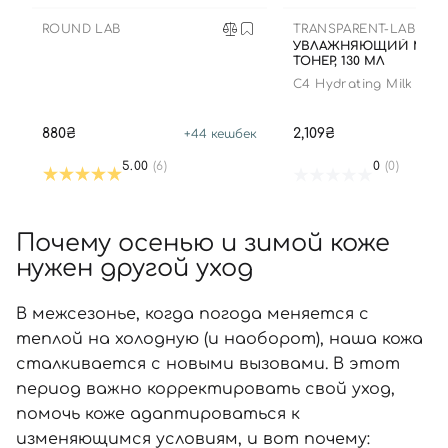
ROUND LAB
TRANSPARENT-LAB
УВЛАЖНЯЮЩИЙ МОЛ
ТОНЕР, 130 МЛ
C4 Hydrating Milk Tone
880₴
2,109₴
+
44
кешбек
+
1
5.00
(6)
0
(0)
Почему осенью и зимой коже
нужен другой уход
В межсезонье, когда погода меняется с
теплой на холодную (и наоборот), наша кожа
сталкивается с новыми вызовами. В этот
период важно корректировать свой уход,
помочь коже адаптироваться к
изменяющимся условиям, и вот почему: