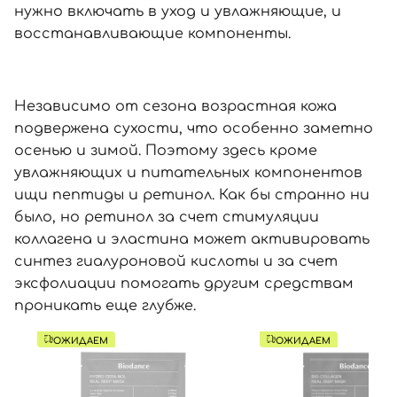
нужно включать в уход и увлажняющие, и
восстанавливающие компоненты.
Вход
Регистрация
Номер телефона
Независимо от сезона возрастная кожа
подвержена сухости, что особенно заметно
осенью и зимой. Поэтому здесь кроме
увлажняющих и питательных компонентов
Отправляя форму для авторизации/регистрации, вы
ищи пептиды и ретинол. Как бы странно ни
принимаете условия
Пользовательские соглашения
было, но ретинол за счет стимуляции
Далее
коллагена и эластина может активировать
синтез гиалуроновой кислоты и за счет
Войти с помощью e-mail
эксфолиации помогать другим средствам
проникать еще глубже.
ОЖИДАЕМ
ОЖИДАЕМ