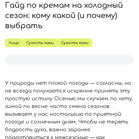
SPF-средства с тоном
Точечные от прыщей
SPF для волос
Для детей
Гайд по кремам на холодный
Кремы для тела с SPF
Миниатюры
Специальный уход
Дезодоранты
сезон: кому какой (и почему)
Карбокситерапия
Для детей
Интимный уход
выбрать
Бьюти Гаджеты
Для мужчин
Автозагар
Автозагар
Лицо
Сухость кожи
Сухость кожи
Наборы
Шея и декольте
Для детей
Для мужчин
У природы нет плохой погоды — согласны, но
не всегда получается искренне принять эту
простую истину. Осенью мы скучаем по лету,
зимой по весне: часто смена сезонов
вызывает у нас ностальгию по приятной
погоде и солнечным дням. Чтобы не терять
бодрость духа, важно заранее
подготовиться к межсезонью — как