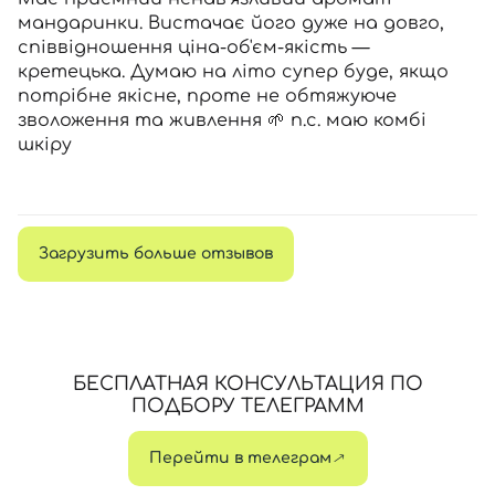
мандаринки. Вистачає його дуже на довго,
співвідношення ціна-об'єм-якість —
кретецька. Думаю на літо супер буде, якщо
потрібне якісне, проте не обтяжуюче
зволоження та живлення 🌱 п.с. маю комбі
шкіру
Загрузить больше отзывов
БЕСПЛАТНАЯ КОНСУЛЬТАЦИЯ ПО
ПОДБОРУ ТЕЛЕГРАММ
Перейти в телеграм