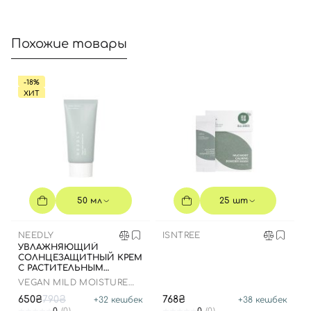
Похожие товары
-18%
ХИТ
Вход
Регистрация
50 мл
25 шт
Номер телефона
NEEDLY
ISNTREE
УВЛАЖНЯЮЩИЙ
СОЛНЦЕЗАЩИТНЫЙ КРЕМ
С РАСТИТЕЛЬНЫМ
СКВАЛАНОМ, 50 МЛ
VEGAN MILD MOISTURE
Отправляя форму для авторизации/регистрации, вы
SUN SPF 50+ PA++++
принимаете условия
Пользовательские соглашения
650₴
790₴
768₴
+
32
кешбек
+
38
кешбек