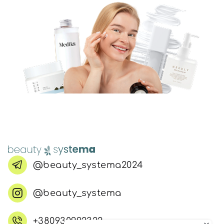
@beauty_systema2024
@beauty_systema
+380930992322