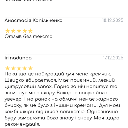
Анастасія Копільченко
18.12.2025
Отзыв без текста
irinadunda
17.12.2025
Поки що це найкращий для мене кремчик.
Швидко вбирається. Має приємний, легкий
цитрусовий запах. Гарно за ніч напитує та
зволожує,мою шкіру. Використовую його
увечері і на ранок на обличчі немає жирного
блиску, як це було з іншими кремами. Для моєї
комбі шкіри підійшов повністю. Однозначно
буду замовляти його знову і знову. Моя щира
рекомендація.