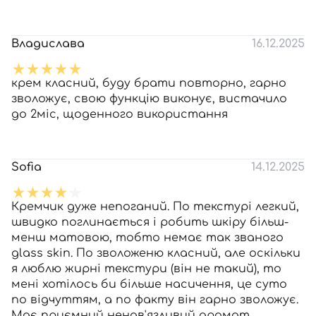
Владислава
16.12.2025
крем класний, буду брати повторно, гарно
зволожує, свою функцію виконує, вистачило
до 2міс, щоденного використання
Sofia
14.12.2025
Кремчик дуже непоганий. По текстурі легкий,
швидко поглинається і робить шкіру більш-
менш матовою, тобто немає так званого
glass skin. По зволоженю класний, але оскільки
я люблю жирні текстури (він не такий), то
мені хотілось би більше насичення, це суто
по відчуттям, а по факту він гарно зволожує.
Має приємний ненав'язливий аромат