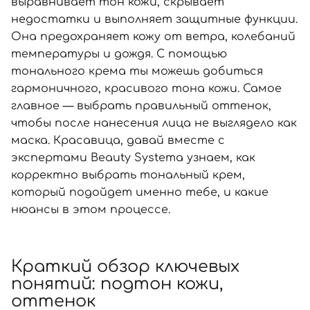
SPF-средства с тоном
Точечные от прыщей
SPF для волос
Для детей
выравнивает тон кожи, скрывает
недостатки и выполняет защитные функции.
Кремы для тела с SPF
Миниатюры
Специальный уход
Дезодоранты
Она предохраняет кожу от ветра, колебаний
Карбокситерапия
Для детей
Интимный уход
температуры и дождя. С помощью
Бьюти Гаджеты
Для мужчин
Автозагар
тонального крема ты можешь добиться
гармоничного, красивого тона кожи. Самое
Автозагар
главное —
выбрать
правильный оттенок,
Наборы
чтобы после нанесения лица не выглядело как
Шея и декольте
маска. Красавица, давай вместе с
экспертами Beauty Systema узнаем, как
Для детей
корректно выбрать тональный крем,
Для мужчин
который подойдет именно тебе, и какие
нюансы в этом процессе.
Краткий обзор ключевых
понятий: подтон кожи,
оттенок