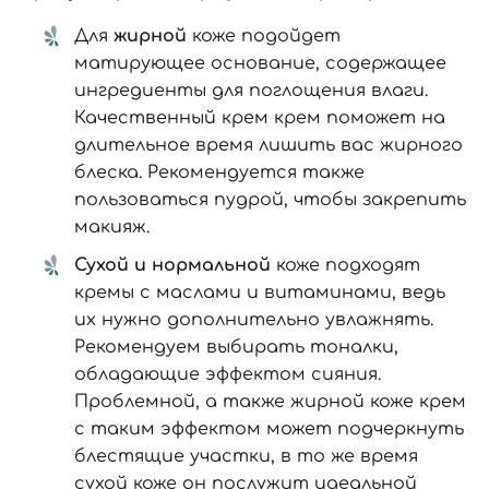
Для
жирной
коже подойдет
Номер телефона
матирующее основание, содержащее
ингредиенты для поглощения влаги.
Качественный крем крем поможет на
длительное время лишить вас жирного
Отправляя форму для авторизации/регистрации, вы
блеска. Рекомендуется также
принимаете условия
Пользовательские соглашения
пользоваться пудрой, чтобы закрепить
Далее
макияж.
Сухой и нормальной
коже подходят
Войти с помощью e-mail
кремы с маслами и витаминами, ведь
их нужно дополнительно увлажнять.
Рекомендуем выбирать тоналки,
обладающие эффектом сияния.
Проблемной, а также жирной коже крем
с таким эффектом может подчеркнуть
блестящие участки, в то же время
сухой коже он послужит идеальной