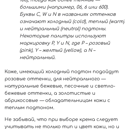
большими (например, 06, 6 или 600).
Буквы C, W и N в названиях оттенков
означают холодный (cold), теплый (warm)
и нейтральный (neutral) подтоны.
Некоторые палитры используют
маркировку P, Y и N, где P – розовый
(pink), Y – желтый (yellow), а N –
нейтральный.
Коже, имеющий холодный подтон подойдут
розовые оттенки, для нейтрального —
натуральные бежевые, песочные и светло-
бежевые оттенки, а золотистые и
абрикосовые
—
обладательницам кожи с
теплым подтоном.
Не забывай, что при выборе крема следует
учитывать не только тип и цвет кожи, но и