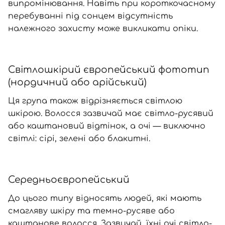
випромінювання. Навіть при короткочасному
перебуванні під сонцем відсутність
належного захисту може викликати опіки.
Світлошкірий європейський фототип
(нордичний або арійський)
Ця група також відрізняється світлою
шкірою. Волосся зазвичай має світло-русявий
або каштановий відтінок, а очі — виключно
світлі: сірі, зелені або блакитні.
Середньоєвропейський
До цього типу відносять людей, які мають
смагляву шкіру та темно-русяве або
каштанове волосся. Зазвичай, їхні очі світло-