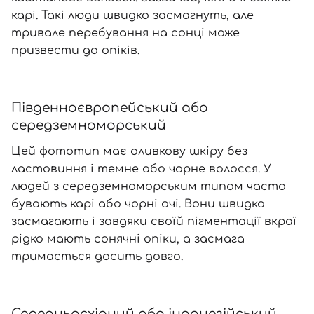
карі. Такі люди швидко засмагнуть, але
тривале перебування на сонці може
призвести до опіків.
Південноєвропейський або
середземноморський
Цей фототип має оливкову шкіру без
ластовиння і темне або чорне волосся. У
людей з середземноморським типом часто
бувають карі або чорні очі. Вони швидко
засмагають і завдяки своїй пігментації вкраї
рідко мають сонячні опіки, а засмага
тримається досить довго.
Середньосхідний або індонезійський