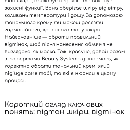
SPF-засоби з тоном
Точкові від прищів
SPF для волосся
Для дітей
тон шкіри, приховує недоліки та виконує
захисні функції. Вона оберігає шкіру від вітру,
Креми для тіла з SPF
Мініатюри
Спеціальний догляд
Дезодоранти
коливань температури і дощу. За допомогою
Карбоксітерапія
Для дітей
Засоби для інтимної гігієни
тонального крему ти можеш досягти
Бʼюті гаджети
Для чоловіків
Автозасмага для тіла
гармонійного, красивого тону шкіри.
Найголовніше —
обрати
правильний
Автозасмага
відтінок, щоб після нанесення обличчя не
Набори
виглядало, як маска. Тож, красуне, давай разом
Шия і декольте
з експертами Beauty Systema дізнаємось, як
коректно обрати тональний крем, який
Для чоловіків
підійде саме тобі, та які є нюанси в цьому
Для дітей
процесі.
Короткий огляд ключових
понять: підтон шкіри, відтінок