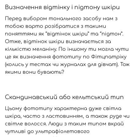
Визначення відтінку і підтону шкіри
Перед вибором тонального засобу нам з
тобою варто розібратися з такими
поняттями як “відтінок шкіри” та “підтон”.
Отже, відтінок шкіри визначається за
кількістю меланіну. По іншому ти могла чути
це як визначення фототипу по Фітцпатріку
(колись у тестах чи журналах для дівчат). Тож
якими вони бувають?
Скандинавський або кельтський тип
Цьому фототипу характерна дуже світла
шкіра, часто з ластовинням, а також руде чи
світле волосся. Люди з таким типом вкрай
чутливі до ультрафіолетового