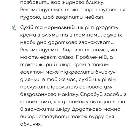
позбавити вас жирного блиску.
Далі
Рекомендується також користуватися
пудрою, щоб закріпити мейкап.
Увійти за допомогою e-mail
Сухій та нормальній
шкірі підходять
креми з оліями та вітамінами, адже їх
необхідно додатково зволожувати.
Рекомендуємо обирати тоналки, які
мають ефект сяйва. Проблемній, а
також жирній шкірі крем з таким
ефектом може підкреслити блискучі
ділянки, в той же час, сухій шкірі він
послужить ідеальною основою для
бездоганного макіяжу. Спробуй засоби з
керамідами, які допоможуть відновити
й зволожити шкіру. Додатково можна
використовувати також пудру для
обличчя.