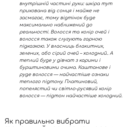
внутрішній частині руки: шкіра тут
прихована від сонця і майже не
засмагає, тому відтінок буде
максимально наближений до
реальності. Волосся та колір очей і
волосся також слугують гарною
підказкою. У власниць блакитних,
зелених, або сірий очей – холодний.. А
теплий буде у дівчат з карими і
бурштиновими очима. Каштанове і
руде волосся — найчастіше ознаки
теплого підтону. Платиновий,
попелястий чи світло-русявий колір
волосся — підтон найчастіше холодний.
Як правильно вибрати