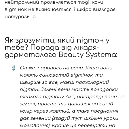
нейтральний проявляється тоді, коли
відтінок не визначається, і шкіра виглядає
натурально.
Як зрозуміти, який підтон у
тебе? Порада від лікаря-
дерматолога Beauty Systema:
Отже, подивись на вени. Якщо вони
мають синюватий відтінок, ти,
швидше за все, маєш прохолодний
підтон. Зелені вени мають володарки
теплого підтону. Але, насправді вони не
зелені, просто ти дивишся на синій
колір через жовтий, а таке поєднання
дає зелений (згадуй тут шкільні уроки
малювання). Краще це перевіряти на