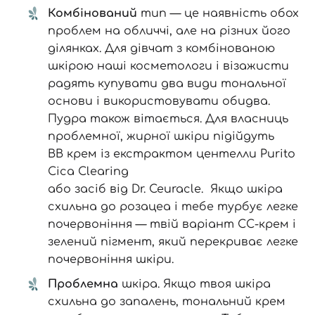
Комбінований
тип — це наявність обох
проблем на обличчі, але на різних його
ділянках. Для дівчат з комбінованою
шкірою наші косметологи і візажисти
радять купувати два види тональної
основи і використовувати обидва.
Пудра також вітається. Для власниць
проблемної, жирної шкіри підійдуть
ВВ крем із екстрактом центелли Purito
Cica Clearing
або
засіб від Dr. Ceuracle
. Якщо шкіра
схильна до розацеа і тебе турбує легке
почервоніння — твій варіант
СС-крем
і
зелений пігмент, який перекриває легке
почервоніння шкіри.
Проблемна
шкіра. Якщо твоя шкіра
схильна до запалень, тональний крем