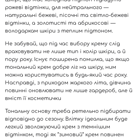
рожеві відтінки, для нейтрального —
натуральні бежеві, пісочні та світло-бежеві
відтінки, а золотисті та абрикосові
—
володаркам шкіри з теплим підтоном.
Не забувай, що під час вибору крему слід
враховувати не лише тип і колір шкіри, а й
пору року. Існує поширена помилка, що якщо
тональний крем добре ліг на шкіру, ним
можна користуватись в будь-який час року.
Насправді, з приходом жаркого літа, дівчина
повинні оновлювати не лише гардероб, але й
вміст її косметички
Тональну основу треба ретельно підбирати
відповідно до сезону. Влітку ідеальним буде
легкий зволожуючий крем з темнішим
відтінком, тоді як “зимовий” крем повинен