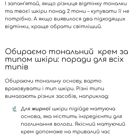
І запам’ятай, якщо різниця відтінку тоналки
та твоєї шкіри понад 2 тони – купувати її не
потрібно. А якщо виявилося два підходящих
відтінки, краще обрати світліший.
Обираємо тональний крем за
типом шкіри: поради для всіх
типів
Вхід
Реєстрація
Обираючи тональну основу, варто
враховувати і тип шкіри. Різні типи
вимагають різних засобів, наприклад:
Номер телефону
Для
жирної
шкіри підійде матуюча
основа, яка містить інгредієнти для
поглинання вологи. Якісний матуючий
Відправляючи форму для авторизації/реєстрації ви
крем допоможе на тривалий час
приймаєте умови
Угоди користувача