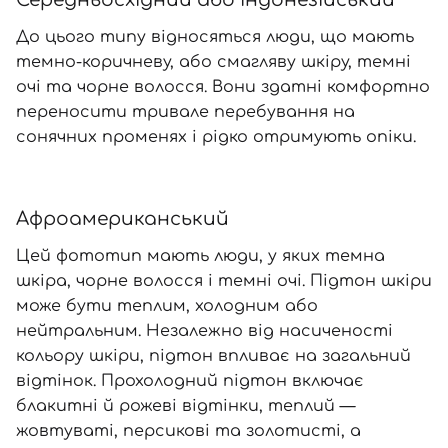
До цього типу відносяться люди, що мають
темно-коричневу, або смагляву шкіру, темні
очі та чорне волосся. Вони здатні комфортно
переносити тривале перебування на
сонячних променях і рідко отримують опіки.
Афроамериканський
Цей фототип мають люди, у яких темна
шкіра, чорне волосся і темні очі. Підтон шкіри
може бути теплим, холодним або
нейтральним. Незалежно від насиченості
кольору шкіри, підтон впливає на загальний
відтінок. Прохолодний підтон включає
блакитні й рожеві відтінки, теплий —
жовтуваті, персикові та золотисті, а