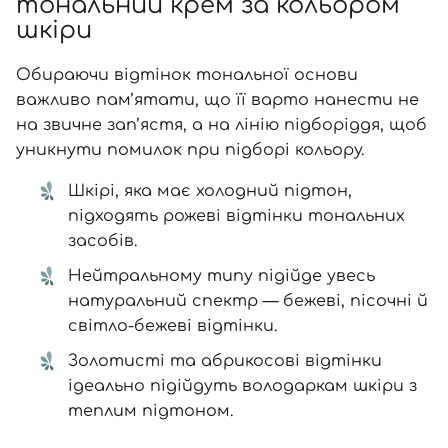
тональний крем за кольором
шкіри
Обираючи відтінок тональної основи
важливо пам’ятати, що її варто нанести не
на звичне зап’ястя, а на лінію підборіддя, щоб
уникнути помилок при підборі кольору.
Шкірі, яка має холодний підтон,
підходять рожеві відтінки тональних
засобів.
Нейтральному типу підійде увесь
натуральний спектр — бежеві, пісочні й
світло-бежеві відтінки.
Золотисті та абрикосові відтінки
ідеально підійдуть володаркам шкіри з
теплим підтоном.