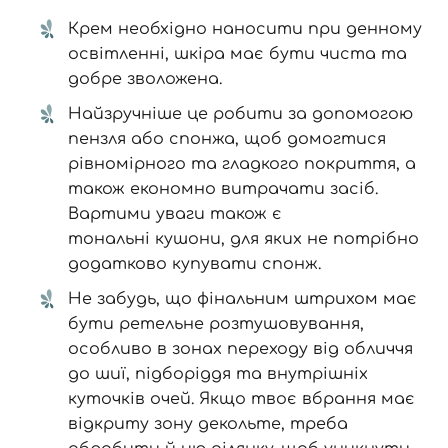
Крем необхідно наносити при денному
освітленні, шкіра має бути чиста та
добре зволожена.
Найзручніше це робити за допомогою
пензля або
спонжа
, щоб домогтися
рівномірного та гладкого покриття, а
також економно витрачати засіб.
Вартими уваги також є
тональні кушони
, для яких не потрібно
додатково купувати спонж.
Не забудь, що фінальним штрихом має
бути ретельне розтушовування,
особливо в зонах переходу від обличчя
до шиї, підборіддя та внутрішніх
куточків очей. Якщо твоє вбрання має
відкриту зону декольте, треба