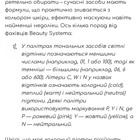
ретельно обирати – сучасні засоби мають
формули, що практично зливається з
кольором шкіри, ефективно маскуючи навіть
найменші недоліки. Ось кілька порад від
фахівців Beauty Systema:
У палітрах тональних засобів світлі
відтінки позначаються меншими
числами (наприклад, 01, 1 або 100), тоді як
темніші — більшими (наприклад, 06, 6
або 600). Літери C, W і N у назвах
відтінків означають холодний (cold),
теплий (warm) і нейтральний (neutral)
підтони. Деякі палітри
використовують маркування P, Y і N, де
P — рожевий (pink), Y — жовтий (yellow), а
N — нейтральний.
Шкірі, що має холодний підтон підійдуть