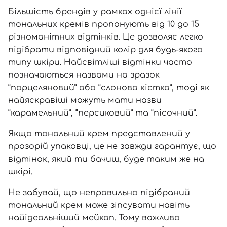
Більшість брендів у рамках однієї лінії
тональних кремів пропонують від 10 до 15
різноманітних відтінків. Це дозволяє легко
підібрати відповідний колір для будь-якого
типу шкіри. Найсвітліші відтінки часто
позначаються назвами на зразок
“порцеляновий” або “слонова кістка”, тоді як
найяскравіші можуть мати назви
“карамельний”, “персиковий” та “пісочний”.
Якщо тональний крем представлений у
прозорій упаковці, це не завжди гарантує, що
відтінок, який ти бачиш, буде таким же на
шкірі.
Не забувай, що неправильно підібраний
тональний крем може зіпсувати навіть
найідеальніший мейкап. Тому важливо