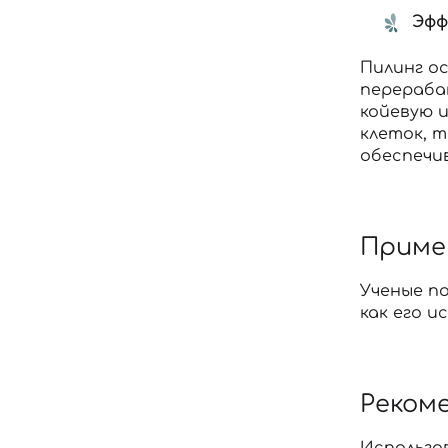
Эфф
Пилинг о
перераба
койевую и
клеток, 
обеспечи
Примен
Ученые п
как его 
Реком
Использов