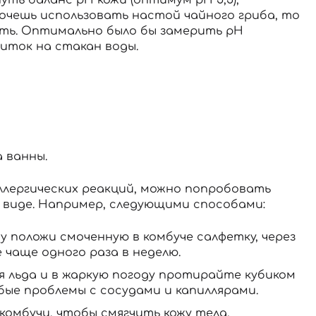
очешь использовать настой чайного гриба, то
ить. Оптимально было бы замерить рН
питок на стакан воды.
 ванны.
ллергических реакций, можно попробовать
м виде. Например, следующими способами:
 положи смоченную в комбуче салфетку, через
 чаще одного раза в неделю.
ля льда и в жаркую погоду протирайте кубиком
юбые проблемы с сосудами и капиллярами.
комбучи, чтобы смягчить кожу тела.