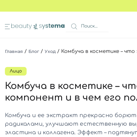
ЖИ
ИЕ КОЖИ
МИ
КОРЗИНА
глаз
Все то
Все то
Все то
Главная
/
Блог
/
Уход
/
Комбуча в косметике – что 
з
Все то
Все то
2 в 1
Лицо
руг глаз
Комбуча в косметике – чт
Все то
й
компонент и в чем его по
н
Все то
овы
Все то
Все то
жа
Комбуча и ее экстракт прекрасно борют
з
Все то
ий
радикалами, улучшают естественную вы
а
эластина и коллагена. Эффект – подтяну
Все то