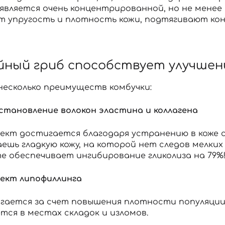
является очень концентрированной, но не менее 
 упругость и плотность кожи, подтягивают кон
Вы еще не добавили товары в корзину
Отправляя форму для авторизации/регистрации, вы
принимаете условия
Пользовательские соглашения
Далее
айный гриб способствует улучшен
Войти с помощью e-mail
несколько преимуществ комбучки:
становление волокон эластина и коллагена
фект достигается благодаря устранению в коже с
ешь гладкую кожу, на которой нет следов мелких
е обеспечивает ингибирование гликолиза на 79%
ект липофиллинга
гается за счет повышения плотности популяции 
тся в местах складок и изломов.