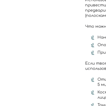
привести
предвари
(полоскам
Что можн
Нан
Опо
При
Если тво
использо
Отш
5 м
Кос
лиц
Тон