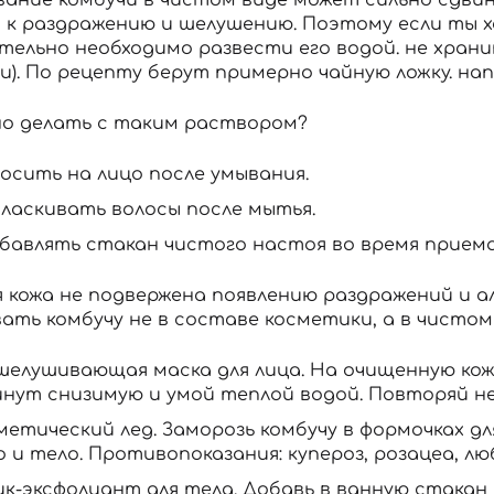
 к раздражению и шелушению. Поэтому если ты х
тельно необходимо развести его водой. не хран
и). По рецепту берут примерно чайную ложку. на
о делать с таким раствором?
осить на лицо после умывания.
ласкивать волосы после мытья.
бавлять стакан чистого настоя во время приема
я кожа не подвержена появлению раздражений и а
вать комбучу не в составе косметики, а в чисто
елушивающая маска для лица. На очищенную кожу
инут снизимую и умой теплой водой. Повторяй не
метический лед. Заморозь комбучу в формочках д
о и тело. Противопоказания: купероз, розацеа, л
ик-эксфолиант для тела. Добавь в ванную стакан 