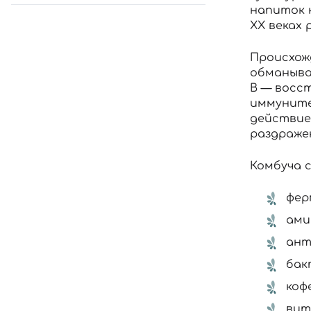
напиток 
XX веках
Происхож
обманыва
B — восс
иммуните
действие
раздражен
Комбуча 
фер
ами
ант
бак
коф
вит