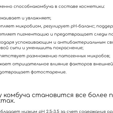
менно способна
комбуча в составе косметики
:
окаивает и увлажняет;
епляет микробиом, регулирует рН-баланс; подде
етляет пигментацию и предотвращает следы по
годаря успокаивающим и антибактериальным св
евой сыпи и уменьшить покраснение;
пятствует размножению патогенных микробов;
жает отрицательное влияние факторов внешней 
дотвращает фотостарение.
Вход
Регистрация
 комбуча становится все более 
ктах.
Номер телефона
бладает низким pH 2,5-3,5 за счет содержания ор