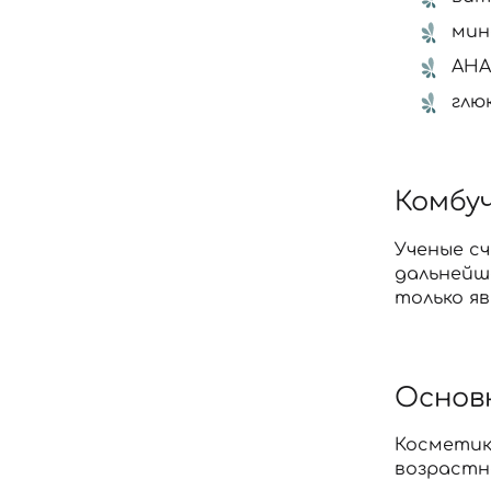
мине
АНА
глю
Комбуч
Ученые с
дальнейш
только я
Основ
Косметика
возрастно