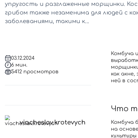
упругость и разглаженные морщинки. Ко
грибом также незаменима для людей с к
Все то
заболеваниями, такими к...
Комбуча 
03.12.2024
выработк
6 мин.
морщинки
5412 просмотров
как акне,
ней в сос
Что т
viacheslav.krotevych
Комбуча 
на основ
культуры 