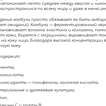
напоминает нечто среднее между квасом и лимона
 распространился по всему миру и даже в меню р
дение комбучи просто обязывает ее быть амбар
ет ожиданий. Комбуча — ферментированный чер
танавливает волокна эластина и коллагена, пом
т кожи, борется с морщинами, выравнивает то
 на кожу лица. Благодаря высокой концентрации 
ную кожу.
содержит:
менты;
нокислоты;
иоксиданты — полифенолы, галочная кислота;
териальные и дрожжевые культуры;
еин;
амины С и группы В;