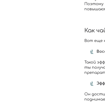
Поэтому 
повышают
Как ч
Вот еще 
Вос
Такой эф
ты получа
препарат
Эфф
Он дости
поднимае