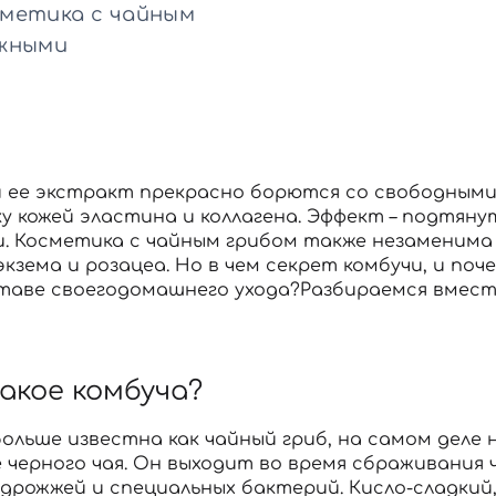
Для обличчя
сметика с чайным
СПФ защита для детей
ожными
вары
Для зоны век
и ее экстракт прекрасно борются со свободным
у кожей эластина и коллагена. Эффект – подтяну
. Косметика с чайным грибом также незаменима 
 экзема и розацеа. Но в чем секрет комбучи, и п
таве своего
домашнего ухода
?Разбираемся вмест
акое комбуча?
больше известна как чайный гриб, на самом деле
е черного чая. Он выходит во время сбраживания
дрожжей и специальных бактерий. Кисло-сладкий,