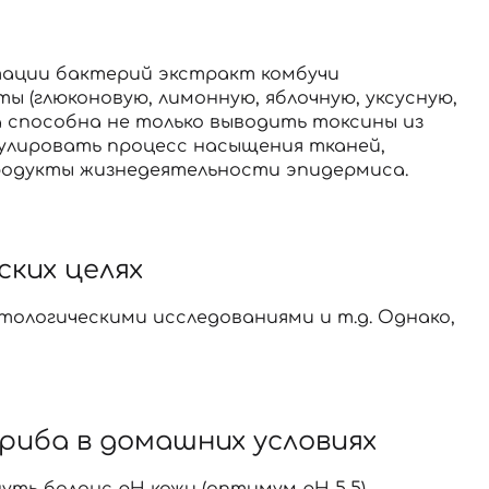
тации бактерий экстракт комбучи
 (глюконовую, лимонную, яблочную, уксусную,
та способна не только выводить токсины из
гулировать процесс насыщения тканей,
родукты жизнедеятельности эпидермиса.
ских целях
ологическими исследованиями и т.д. Однако,
риба в домашних условиях
ть баланс pH кожи (оптимум рН 5,5),