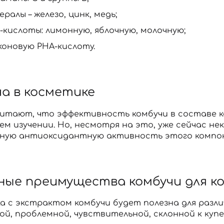
ралы – железо, цинк, медь;
-кислоты: лимонную, яблочную, молочную;
коновую РНА-кислоту.
а в косметике
читают, что эффективность комбучи в составе к
ем изучении. Но, несмотря на это, уже сейчас 
вную антиоксидантную активность этого компоне
ные преимущества комбучи для к
 с экстрактом комбучи будет полезна для различ
й, проблемной, чувствительной, склонной к куп