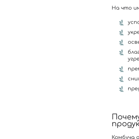
На что и
усп
укр
осв
бла
угр
пре
сни
пре
Почему
проду
Комбуча о