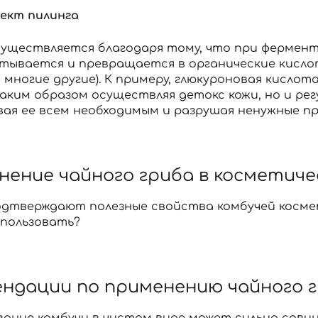
ект пилинга
существляется благодаря тому, что при фермен
тывается и превращается в органические кислоты
 многие другие). К примеру, глюкуроновая кисло
таким образом осуществляя детокс кожи, но и ре
вая ее всем необходимым и разрушая ненужные п
ение чайного гриба в косметиче
одтверждают полезные свойства комбучей космет
использовать?
ендации по применению чайного г
ание комбучи в чистом виде может сильно сдвину