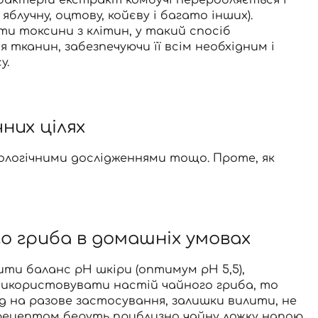
блучну, оцтову, койєву і багато інших).
и токсини з клітин, у такий спосіб
 тканин, забезпечуючи її всім необхідним і
у.
них цілях
ологічними дослідженнями тощо. Проте, як
о гриба в домашніх умовах
ити баланс pH шкіри (оптимум рН 5,5),
 використовувати настій чайного гриба, то
д на разове застосування, залишки вилити, не
 рецептом беруть приблизно чайну ложку напою