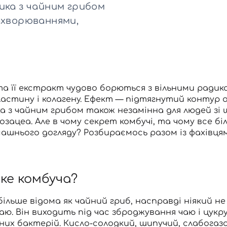
Для обличчя
ика з чайним грибом
СПФ захист для дітей
захворюваннями,
вари
Для зони повік
та її екстракт чудово борються з вільними ради
астину і колагену. Ефект — підтягнутий контур о
 з чайним грибом також незамінна для людей зі 
розацеа. Але в чому секрет комбучі, та чому все б
ашнього догляду
? Розбираємось разом із фахівця
ке комбуча?
більше відома як чайний гриб, насправді ніякий н
аю. Він виходить під час зброджування чаю і цук
ьних бактерій. Кисло-солодкий, шипучий, слабога