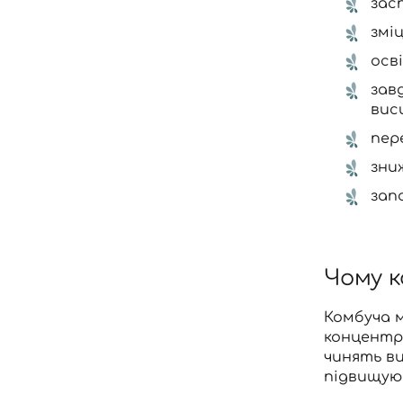
зас
змі
осв
зав
вис
пер
зни
зап
Чому к
Комбуча м
концентро
чинять в
підвищуют