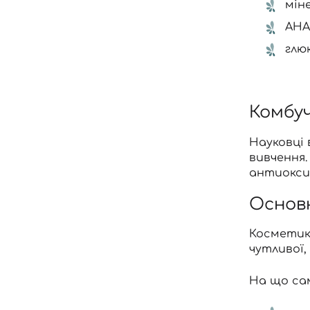
міне
АНА
глю
Комбуч
Науковці
вивчення.
антиокси
Основн
Косметика
чутливої,
На що са