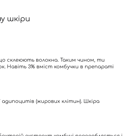
у шкіри
 що склеюють волокна. Таким чином, ти
ок. Навіть 3% вміст комбучки в препараті
 адипоцитів (жирових клітин). Шкіра
 бактерій екстракт комбучі переробляється і