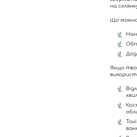
на склянк
Що можна
Нан
Обп
Дод
Якщо твоя
використо
Від
хви
Кос
обл
Тон
ван