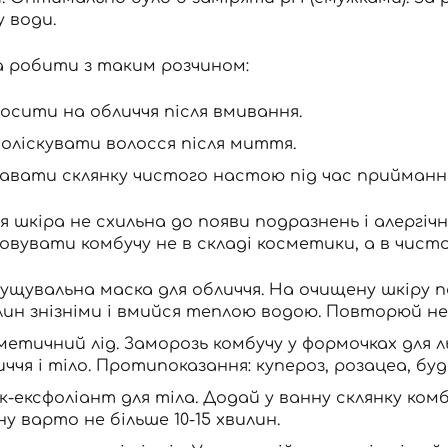
у води.
 робити з таким розчином:
осити на обличчя після вмивання.
оліскувати волосся після миття.
авати склянку чистого настою під час прийманн
 шкіра не схильна до появи подразнень і алергіч
вувати комбучу не в складі косметики, а в чист
лущувальна маска для обличчя. На очищену шкіру по
лин знізніми і вмийся теплою водою. Повторюй не
метичний лід. Заморозь комбучу у формочках для 
иччя і тіло. Протипоказання: купероз, розацеа, буд
ік-ексфоліант для тіла. Додай у ванну склянку ко
ну варто не більше 10-15 хвилин.