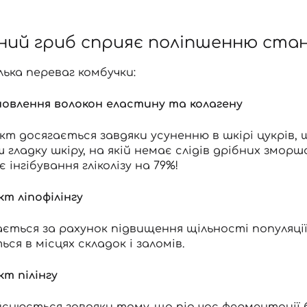
Ви ще не додали товари у кошик
ний гриб сприяє поліпшенню стан
Відправляючи форму для авторизації/реєстрації ви
приймаєте умови
Угоди користувача
лька переваг комбучки:
Далі
новлення волокон еластину та колагену
Увійти за допомогою e-mail
кт досягається завдяки усуненню в шкірі цукрів,
гладку шкіру, на якій немає слідів дрібних зморш
 інгібування гліколізу на 79%!
кт ліпофілінгу
ається за рахунок підвищення щільності популяції
ься в місцях складок і заломів.
кт пілінгу
ійснюється завдяки тому, що під час ферментації