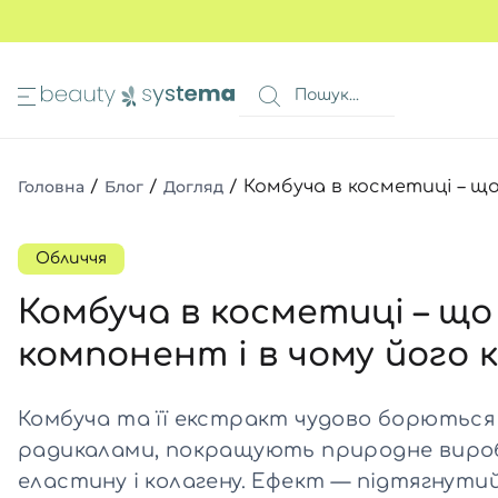
ИМА
КОШИК
 очей
Всі то
Всі то
Всі то
Головна
/
Блог
/
Догляд
/
Комбуча в косметиці – що
очей
Всі то
Всі то
в 1
а ніг
Обличчя
авколо очей
Комбуча в косметиці – що
Всі то
я волосся
компонент і в чому його 
Всі то
и
Всі то
ів
Всі то
Комбуча та її екстракт чудово борються 
очей
Всі то
ь
радикалами, покращують природне виро
еластину і колагену. Ефект — підтягнути
Всі то