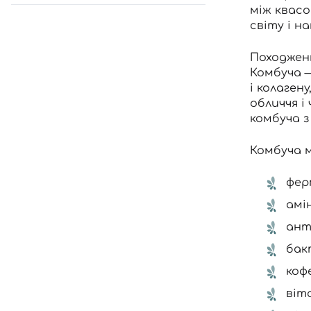
між квасо
світу і н
Походженн
Комбуча 
і колаген
обличчя і
комбуча з
Комбуча 
фер
амі
ант
бак
кофе
віта