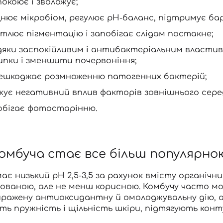
покоює і зволожує;
цнює мікробіом, регулює рН-баланс, підтримує бар
ітлює пігментацію і запобігає слідам постакне;
дяки заспокійливим і антибактеріальним власти
ипки і зменшити почервоніння;
ешкоджає розмноженню патогенних бактерій;
жує негативний вплив факторів зовнішнього сере
обігає фотостарінню.
омбуча стає все більш популярно
Вхід
Реєстрація
ає низький pH 2,5-3,5 за рахунок вмісту органічн
ваною, але не менш корисною. Комбучу часто можн
иражену антиоксидантну й омолоджувальну дію, а
Номер телефону
ь пружність і щільність шкіри, підтягують кон