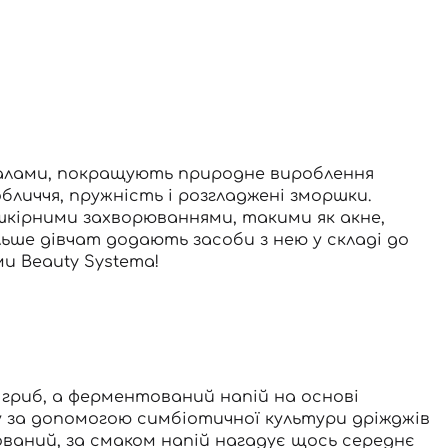
калами, покращують природне вироблення
бличчя, пружність і розгладжені зморшки.
шкірними захворюваннями, такими як акне,
ільше дівчат додають засоби з нею у складі до
ми Beauty Systema!
е гриб, а ферментований напій на основі
ру за допомогою симбіотичної культури дріжджів
зований, за смаком напій нагадує щось середнє