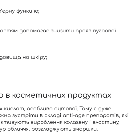
’єрну функцію;
востям допомагає знизити прояв вугрової
довища на шкіру;
ю в косметичних продуктах
их кислот, особливо оцтової. Тому є дуже
а зустріти в складі anti-age препаратів, які
ктивують вироблення колагену і еластину,
тур обличчя, розгладжують зморшки.