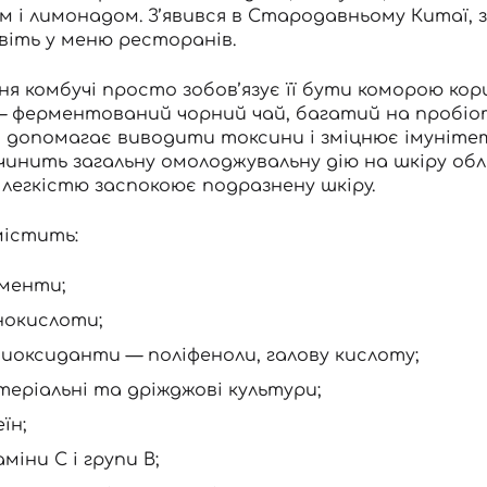
м і лимонадом. З’явився в Стародавньому Китаї, 
авіть у меню ресторанів.
я комбучі просто зобов’язує її бути коморою кори
— ферментований чорний чай, багатий на пробіот
у, допомагає виводити токсини і зміцнює імуніте
 чинить загальну омолоджувальну дію на шкіру обл
 легкістю заспокоює подразнену шкіру.
містить:
менти;
нокислоти;
иоксиданти — поліфеноли, галову кислоту;
теріальні та дріжджові культури;
їн;
міни С і групи В;