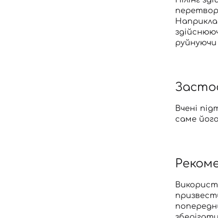
перетворю
Наприклад
здійснююч
руйнуючи
Застос
Вчені пі
саме йог
Рекоме
Використа
призвести
попереднь
зберігати