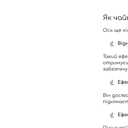
Як чай
Ось ще кі
Від
Такий ефе
отримуєш 
забезпечує
Ефе
Він досяг
піднімаєт
Ефе
Пілінг зд