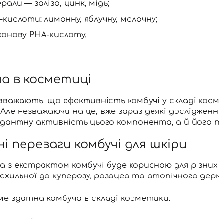
рали — залізо, цинк, мідь;
-кислоти: лимонну, яблучну, молочну;
конову РНА-кислоту.
а в косметиці
 вважають, що ефективність комбучі у складі ко
 Але незважаючи на це, вже зараз деякі досліджен
дантну активність цього компонента, а й його п
і переваги комбучі для шкіри
 з екстрактом комбучі буде корисною для різних ти
 схильної до куперозу, розацеа та атопічного де
ме здатна
комбуча в складі косметики
: