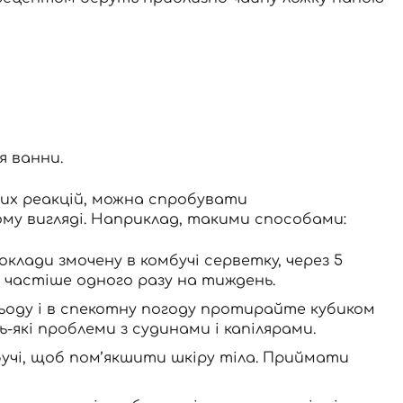
я ванни.
них реакцій, можна спробувати
ому вигляді. Наприклад, такими способами:
клади змочену в комбучі серветку, через 5
 частіше одного разу на тиждень.
льоду і в спекотну погоду протирайте кубиком
ь-які проблеми з судинами і капілярами.
мбучі, щоб пом’якшити шкіру тіла. Приймати