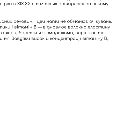
звідки в XIX-XX століттях поширився по всьому
сних речовин. І цей напій не обманює очікувань.
ики і вітамін B — відновлює волокна еластину
т шкіри, бореться зі зморшками, вирівнює тон
иччя. Завдяки високій концентрації вітаміну B,