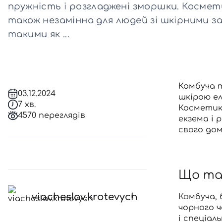
пружність і розгладжені зморшки. Космет
також незамінна для людей зі шкірними 
Всі то
такими як ...
гієни
Комбуча 
03.12.2024
шкірою ел
7 хв.
Косметика
4570 переглядів
екзема і 
свого
дом
Що та
viacheslav.krotevych
Комбуча, 
чорного ч
і спеціал