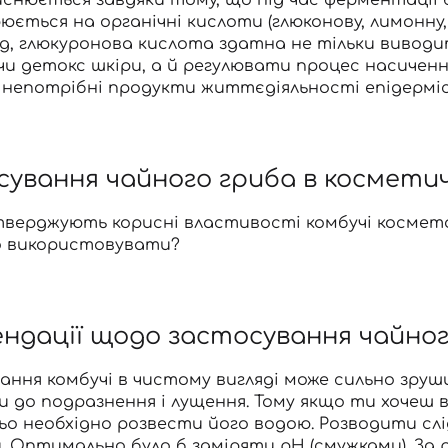
ється на органічні кислоти (глюконову, лимонну, я
, глюкуронова кислота здатна не тільки виводит
и детокс шкіри, а й регулювати процес насичення
 непотрібні продукти життєдіяльності епідерміс
ування чайного гриба в косметич
дтверджують корисні властивості комбучі космет
о використовувати?
ндації щодо застосування чайног
ння комбучі в чистому вигляді може сильно зруш
 до подразнення і лущення. Тому якщо ти хочеш
о необхідно розвести його водою. Розводити слі
. Оптимально було б заміряти рН (смужками). За