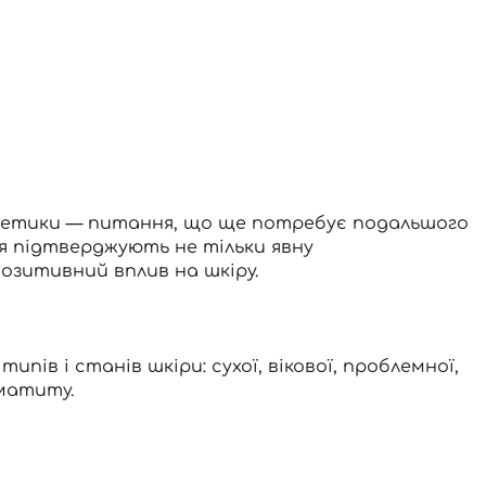
сметики — питання, що ще потребує подальшого
ня підтверджують не тільки явну
озитивний вплив на шкіру.
пів і станів шкіри: сухої, вікової, проблемної,
рматиту.