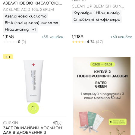
АЗЕЛАЇНОВОЮ КИСЛОТОЮ,
CLEAN UP BLEMISH SUN
30 МЛ
AZELAIC ACID 10% SERUM
LOTION SPF 50+ PA++++
Кераміди
Ніацинамід
Азелаінова кислота
Стабільні хім.фільтри
ВНА (саліцилова) кислота
Ніацинамід
+1
1,116₴
1,218₴
+
55
кешбек
+
60
кешбек
0
(0)
4.74
(47)
Вхід
Реєстрація
ХІТ
Номер телефону
Відправляючи форму для авторизації/реєстрації ви
приймаєте умови
Угоди користувача
Далі
CUSKIN
ЗАСПОКІЙЛИВИЙ ЛОСЬЙОН
Увійти за допомогою e-mail
ДЛЯ ВІДНОВЛЕННЯ З