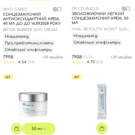
SPF-засоби з тоном
Точкові від прищів
SPF для волосся
Для дітей
DR.CEURACLE
WHO CARES
Креми для тіла з SPF
Мініатюри
Спеціальний догляд
Дезодоранти
ЗВОЛОЖУЮЧИЙ ЛЕГКИЙ
СОНЦЕЗАХИСНИЙ
СОНЦЕЗАХИСНИЙ КРЕМ, 50
АНТИОКСИДАНТНИЙ КРЕМ,
Карбоксітерапія
Для дітей
Засоби для інтимної гігієни
МЛ
40 МЛ ДО ДО 16.09.2028 РОКУ
Бʼюті гаджети
Для чоловіків
Автозасмага для тіла
HYAL REYOUTH MOIST SUN
BIFIDA BARRIER SUN CREAM
SPF 50/PA++++
Ніацинамід
Ніацинамід
Автозасмага
Стабільні хім.фільтри
Про,пребіотики,лізати
Набори
Стабільні хім.фільтри
799₴
790₴
990₴
+
39
кешбек
+
39
кешбек
Шия і декольте
4.54
(24)
4.75
(52)
Для чоловіків
ХІТ
ХІТ
Для дітей
50 мл