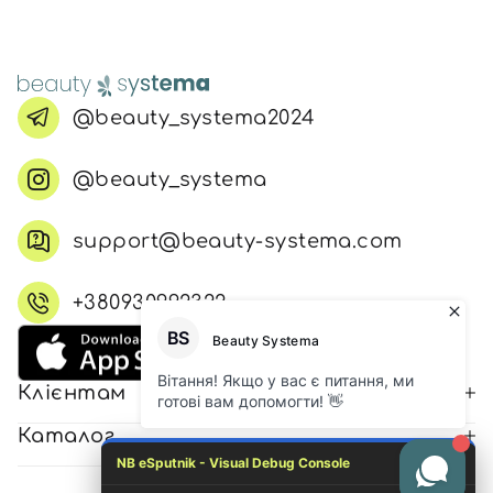
@beauty_systema2024
@beauty_systema
support@beauty-systema.com
+380930992322
Клієнтам
Каталог
NB eSputnik - Visual Debug Console