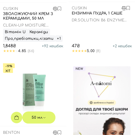
CUSKIN
CUSKIN
ЕНЗИМНА ПУДРА, 1 САШЕ
ЗВОЛОЖУЮЧИЙ КРЕМ З
КЕРАМІДАМИ, 50 МЛ
DR.SOLUTION B6 ENZYME
POWDER WASH
CLEAN-UP MOISTURE
BALANCING CREAM
Вітамін U
Кераміди
Про,пребіотики,лізати
+1
1,848₴
47₴
+
92
кешбек
+
2
кешбек
4.85
(66)
5.00
(8)
-19%
ХІТ
50 мл
BENTON