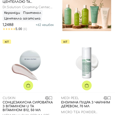
ЦЕНТЕЛЛОЮ ТА
ПАНТЕНОЛОМ , 100 МЛ
Dr.Solution Cicaming Centeca
B5 Lotion
Кераміди
Пантенол
Центелла азіатська
1,248₴
+
62
кешбек
5.00
(6)
ХІТ
ХІТ
CUSKIN
MEDI PEEL
СОНЦЕЗАХИСНА СИРОВАТКА
ЕНЗИМНА ПУДРА З ЧАЙНИМ
З ВІТАМІНОМ U ТА
ДЕРЕВОМ, 70 МЛ
ВІТАМІНОМ В12, 50 МЛ
MICRO TEA POWDER