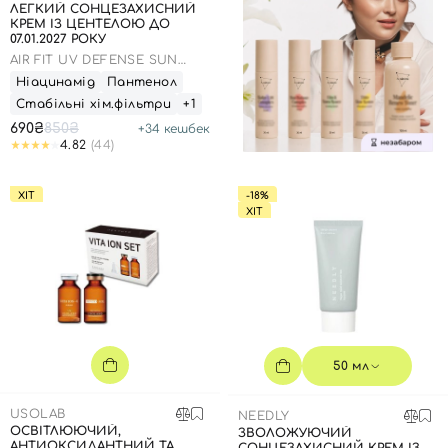
ЛЕГКИЙ СОНЦЕЗАХИСНИЙ
КРЕМ ІЗ ЦЕНТЕЛОЮ ДО
07.01.2027 РОКУ
AIR FIT UV DEFENSE SUN
CREAM SPF50
Ніацинамід
Пантенол
Стабільні хім.фільтри
+1
690₴
850₴
+
34
кешбек
4.82
(44)
ХІТ
-18%
ХІТ
50 мл
USOLAB
NEEDLY
ОСВІТЛЮЮЧИЙ,
ЗВОЛОЖУЮЧИЙ
АНТИОКСИДАНТНИЙ ТА