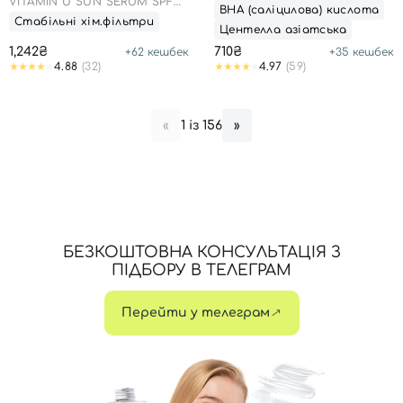
VITAMIN U SUN SERUM SPF
CLEANSER
ВНА (саліцилова) кислота
50
Стабільні хім.фільтри
Центелла азіатська
1,242₴
710₴
+
62
кешбек
+
35
кешбек
4.88
(32)
4.97
(59)
1 із 156
«
»
БЕЗКОШТОВНА КОНСУЛЬТАЦІЯ З
ПІДБОРУ В ТЕЛЕГРАМ
Перейти у телеграм