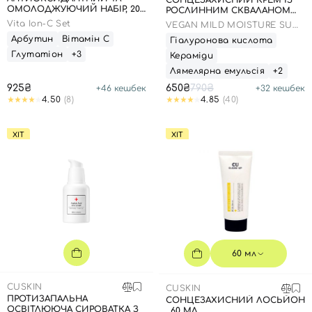
СОНЦЕЗАХИСНИЙ КРЕМ ІЗ
ОМОЛОДЖУЮЧИЙ НАБІР, 20
РОСЛИННИМ СКВАЛАНОМ
МЛ + 1,5 Г
ДО 23.03.2027 50 МЛ
Vita Ion-C Set
VEGAN MILD MOISTURE SUN
SPF 50+ PA++++
Арбутин
Вітамін С
Гіалуронова кислота
Глутатіон
+3
Кераміди
Лямелярна емульсія
+2
925₴
650₴
790₴
+
46
кешбек
+
32
кешбек
4.50
(8)
4.85
(40)
ХІТ
ХІТ
60 мл
CUSKIN
CUSKIN
ПРОТИЗАПАЛЬНА
СОНЦЕЗАХИСНИЙ ЛОСЬЙОН
ОСВІТЛЮЮЧА СИРОВАТКА З
, 60 МЛ