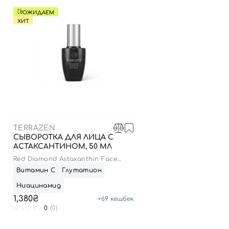
ОЖИДАЕМ
ХИТ
TERRAZEN
СЫВОРОТКА ДЛЯ ЛИЦА С
АСТАКСАНТИНОМ, 50 МЛ
Red Diamond Astaxanthin Face
Serum
Витамин С
Глутатион
Ниацинамид
1,380₴
+
69
кешбек
0
(0)