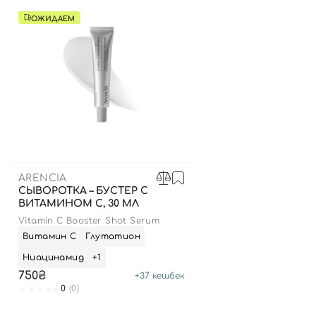
ОЖИДАЕМ
ARENCIA
СЫВОРОТКА – БУСТЕР С
ВИТАМИНОМ C, 30 МЛ
Vitamin C Booster Shot Serum
Витамин С
Глутатион
Ниацинамид
+1
750₴
+
37
кешбек
0
(0)