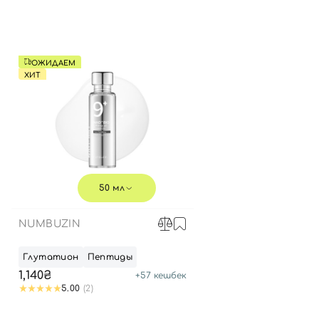
ОЖИДАЕМ
ХИТ
50 мл
NUMBUZIN
Глутатион
Пептиды
1,140₴
+
57
кешбек
5.00
(2)