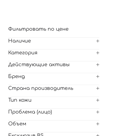
Для обличчя
СПФ защита для детей
вары
Для зоны век
Фильтровать по цене
Наличие
Категория
Действующие активы
Бренд
Страна производитель
Тип кожи
Проблема (лицо)
Объем
Ексклюзив BS