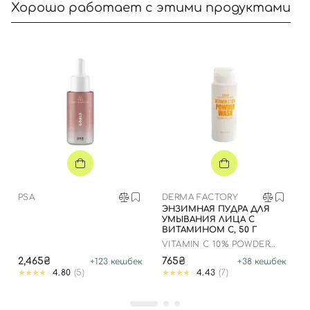
Хорошо работает с этими продуктами
Вход
Регистрация
Номер телефона
Отправляя форму для авторизации/регистрации, вы
PSA
DERMA FACTORY
ЭНЗИМНАЯ ПУДРА ДЛЯ
принимаете условия
Пользовательские соглашения
УМЫВАНИЯ ЛИЦА С
ВИТАМИНОМ С, 50 Г
Далее
VITAMIN C 10% POWDER
WASH
2,465₴
765₴
+
123
кешбек
+
38
кешбек
Войти с помощью e-mail
4.80
(5)
4.43
(7)