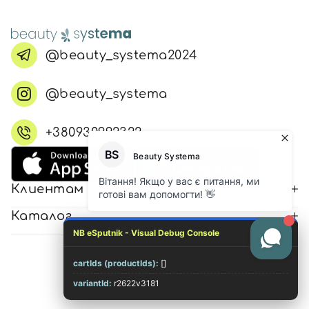
@beauty_systema2024
@beauty_systema
+380930992322
Клиентам
Каталог
NB eSputnik - Visual Debug Console
cartIds (productIds):
[]
© 2026 Все права защищены
variantId:
r2622v3181