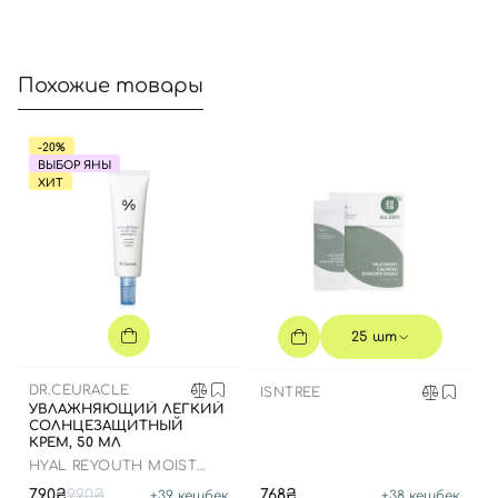
Похожие товары
-20%
ВЫБОР ЯНЫ
ХИТ
25 шт
DR.CEURACLE
ISNTREE
УВЛАЖНЯЮЩИЙ ЛЕГКИЙ
СОЛНЦЕЗАЩИТНЫЙ
КРЕМ, 50 МЛ
HYAL REYOUTH MOIST
SUN SPF 50/PA++++
790₴
990₴
768₴
+
39
кешбек
+
38
кешбек