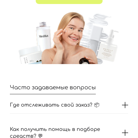
Вход
Регистрация
Номер телефона
Отправляя форму для авторизации/регистрации, вы
принимаете условия
Пользовательские соглашения
Далее
Часто задаваемые вопросы
Войти с помощью e-mail
Где отслеживать свой заказ? 📦
Как получить помощь в подборе
средств? 💬