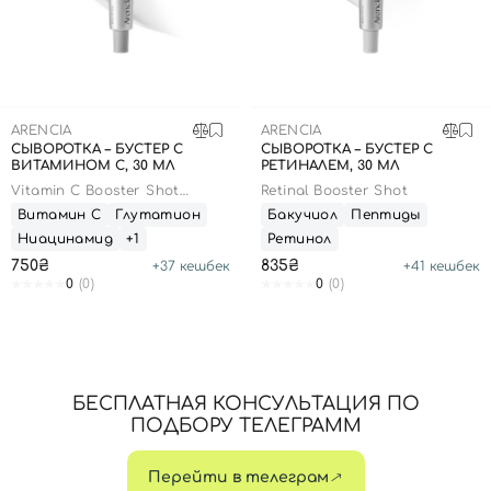
SPF-средства с тоном
Точечные от прыщей
SPF для волос
Для детей
Кремы для тела с SPF
Миниатюры
Специальный уход
Дезодоранты
Карбокситерапия
Для детей
Интимный уход
Бьюти Гаджеты
Для мужчин
Автозагар
ARENCIA
ARENCIA
Автозагар
СЫВОРОТКА – БУСТЕР С
СЫВОРОТКА – БУСТЕР С
ВИТАМИНОМ C, 30 МЛ
РЕТИНАЛЕМ, 30 МЛ
Наборы
Vitamin C Booster Shot
Retinal Booster Shot
Serum
Витамин С
Глутатион
Шея и декольте
Бакучиол
Пептиды
Ниацинамид
+1
Ретинол
Для детей
750₴
835₴
+
37
кешбек
+
41
кешбек
0
(0)
0
(0)
Для мужчин
БЕСПЛАТНАЯ КОНСУЛЬТАЦИЯ ПО
ПОДБОРУ ТЕЛЕГРАММ
Перейти в телеграм