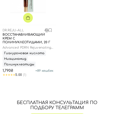
SPF-средства с тоном
Точечные от прыщей
SPF для волос
Для детей
Кремы для тела с SPF
Миниатюры
Специальный уход
Дезодоранты
Карбокситерапия
Для детей
Интимный уход
Бьюти Гаджеты
Для мужчин
Автозагар
DR.REJU-ALL
Автозагар
ВОССТАНАВЛИВАЮЩИЙ
КРЕМ С
Наборы
ПОЛИНУКЛЕОТИДАМИ, 20 Г
Advanced PDRN Rejuvenating
Шея и декольте
Cream
Гиалуроновая кислота
Для детей
Ниацинамид
Полинуклеотиды
Для мужчин
1,790₴
+
89
кешбек
5.00
(1)
БЕСПЛАТНАЯ КОНСУЛЬТАЦИЯ ПО
ПОДБОРУ ТЕЛЕГРАММ