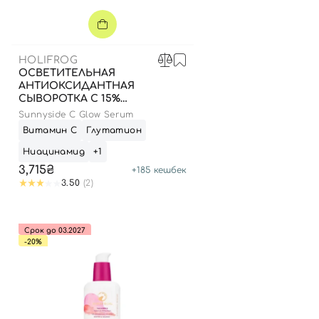
HOLIFROG
ОСВЕТИТЕЛЬНАЯ
АНТИОКСИДАНТНАЯ
СЫВОРОТКА С 15%
ВИТАМИНОМ С, 30 МЛ
Sunnyside C Glow Serum
Витамин С
Глутатион
Ниацинамид
+1
3,715₴
+
185
кешбек
3.50
(2)
Срок до 03.2027
-20%