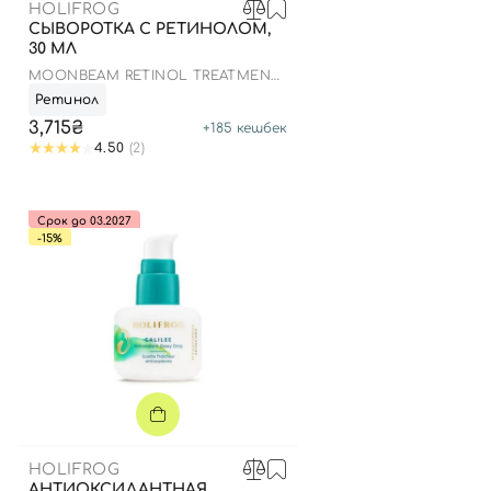
HOLIFROG
СЫВОРОТКА С РЕТИНОЛОМ,
30 МЛ
MOONBEAM RETINOL TREATMENT
SERUM
Ретинол
3,715₴
+
185
кешбек
4.50
(2)
Срок до 03.2027
-15%
HOLIFROG
АНТИОКСИДАНТНАЯ