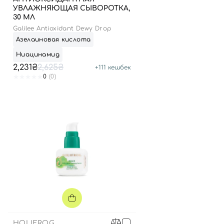
УВЛАЖНЯЮЩАЯ СЫВОРОТКА,
30 МЛ
Galilee Antioxidant Dewy Drop
Азелаиновая кислота
Ниацинамид
2,231₴
2,625₴
+
111
кешбек
0
(0)
HOLIFROG