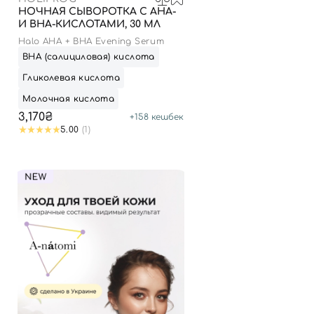
НОЧНАЯ СЫВОРОТКА С AHA-
И ВНА-КИСЛОТАМИ, 30 МЛ
Halo AHA + BHA Evening Serum
ВНА (салициловая) кислота
Гликолевая кислота
Молочная кислота
3,170₴
+
158
кешбек
5.00
(1)