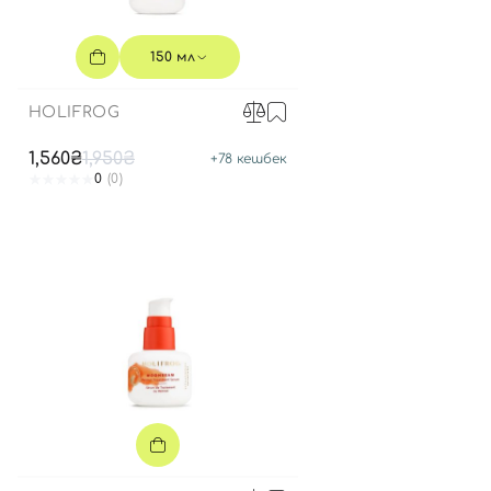
150 мл
HOLIFROG
1,560₴
1,950₴
+
78
кешбек
0
(0)