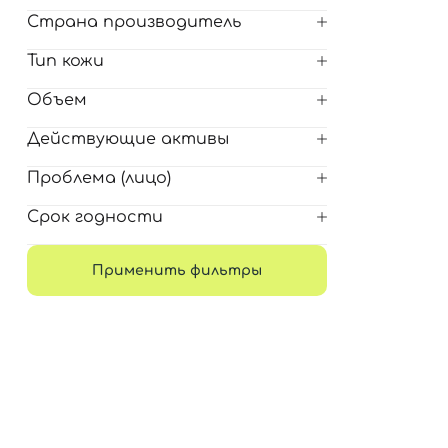
Для обличчя
Страна производитель
СПФ защита для детей
вары
Тип кожи
Для зоны век
Объем
Действующие активы
Проблема (лицо)
Срок годности
Применить фильтры