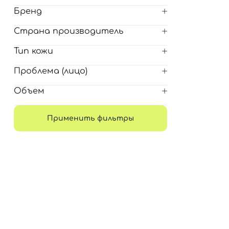
Для обличчя
Бренд
СПФ защита для детей
вары
Страна производитель
Для зоны век
Тип кожи
Проблема (лицо)
Объем
Применить фильтры