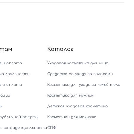
нтам
Каталог
а и оплата
Уходовая косметика для лица
ма лояльности
Средства по уходу за волосами
а и оплата
Косметика для ухода за кожей тела
тации
Косметика для мужчин
ы
Детская уходовая косметика
 публичной оферты
Косметики для макияжа
а конфиденциальности
СПФ