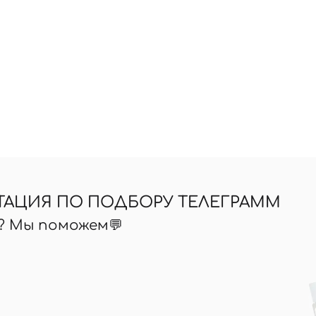
Вы еще не добавили товары в корзину
Отправляя форму для авторизации/регистрации, вы
принимаете условия
Пользовательские соглашения
Далее
Войти с помощью e-mail
ТАЦИЯ ПО ПОДБОРУ ТЕЛЕГРАММ
ь? Мы поможем💬