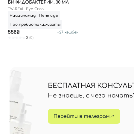
БИФИДОБАКТЕРИЙ, 30 МЛ
TW-REAL Eye Crea
Ниацинамид
Пептиды
Про,пребиотики,лизаты
558₴
+
27
кешбек
0
(0)
БЕСПЛАТНАЯ КОНСУЛЬ
Не знаешь, с чего начат
Перейти в телеграм