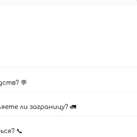
дств? 💬
ете ли заграницу? 🚛
ься? 📞