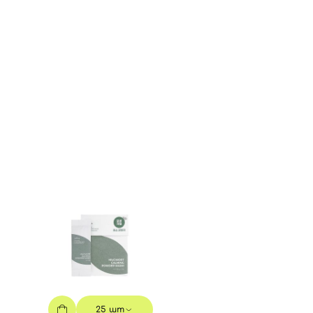
Все то
25 шт