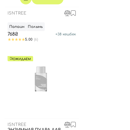
ISNTREE
Папаин
Полынь
768₴
+
38
кешбек
5.00
(6)
ОЖИДАЕМ
ISNTREE
ЭНЗИМНАЯ ПУДРА ДЛЯ