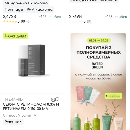
Миндальная кислота
Пептиды
РНА кислота
Отправляя форму для авторизации/регистрации, вы
2,472₴
2,769₴
+
123
кешбек
+
138
кешбек
принимаете условия
Пользовательские соглашения
5.00
(6)
0
(0)
Далее
ОЖИДАЕМ
Войти с помощью e-mail
THERAMID
СЕРУМ С РЕТИНОЛОМ 0,3% И
РЕТИНАЛЕМ 0,1%, 30 МЛ
Clinical Vitamin A
Ретинол