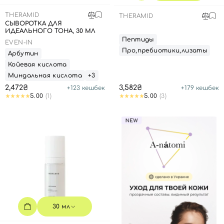
THERAMID
THERAMID
СЫВОРОТКА ДЛЯ
ИДЕАЛЬНОГО ТОНА, 30 МЛ
Пептиды
EVEN-IN
Про,пребиотики,лизаты
Арбутин
Койевая кислота
Миндальная кислота
+3
2,472₴
3,582₴
+
123
кешбек
+
179
кешбек
5.00
(1)
5.00
(3)
30 мл