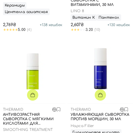
СЫВОРОТКА С
ВИТАМИНАМИ, 30 МЛ
Керамиды
LINO 8
Центелла азиатская
Витамин К
Пантенол
2,769₴
2,607₴
+
138
кешбек
+
130
кешбек
5.00
(4)
3.20
(10)
Вход
Регистрация
THERAMID
THERAMID
АНТИВОЗРАСТНАЯ
УВЛАЖНЯЮЩАЯ СЫВОРОТКА
Номер телефона
СЫВОРОТКА С МЯГКИМИ
ПРОТИВ МОРЩИН, 30 МЛ
КИСЛОТАМИ ДЛЯ
Hapca Filler
РАВНОМЕРНОГО СИЯНИЯ, 30
SMOOTHING TREATMENT
МЛ
Гиалуроновая кислота