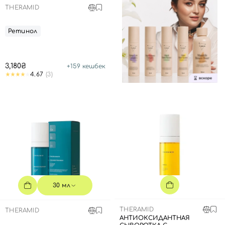
THERAMID
Ретинол
3,180₴
+
159
кешбек
4.67
(3)
30 мл
THERAMID
THERAMID
АНТИОКСИДАНТНАЯ