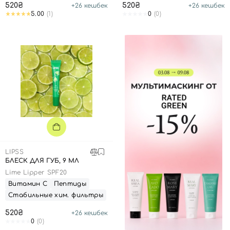
520₴
520₴
+
26
кешбек
+
26
кешбек
5.00
(1)
0
(0)
LIPSS
БЛЕСК ДЛЯ ГУБ, 9 МЛ
Lime Lipper SPF20
Витамин С
Пептиды
Стабильные хим. фильтры
520₴
+
26
кешбек
0
(0)