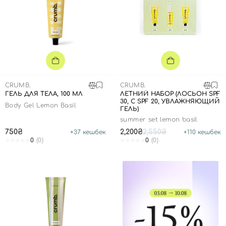
CRUMB.
CRUMB.
ГЕЛЬ ДЛЯ ТЕЛА, 100 МЛ
ЛЕТНИЙ НАБОР (ЛОСЬОН SPF
30, С SPF 20, УВЛАЖНЯЮЩИЙ
Body Gel Lemon Basil
ГЕЛЬ)
summer set lemon basil
Вход
Регистрация
750₴
2,200₴
2,550₴
+
37
кешбек
+
110
кешбек
0
(0)
0
(0)
Номер телефона
Отправляя форму для авторизации/регистрации, вы
принимаете условия
Пользовательские соглашения