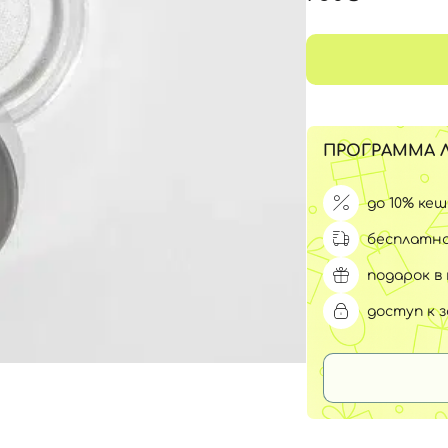
Для обличчя
СПФ защита для детей
вары
Для зоны век
ПРОГРАММА 
до 10% ке
бесплатна
подарок в 
доступ к 