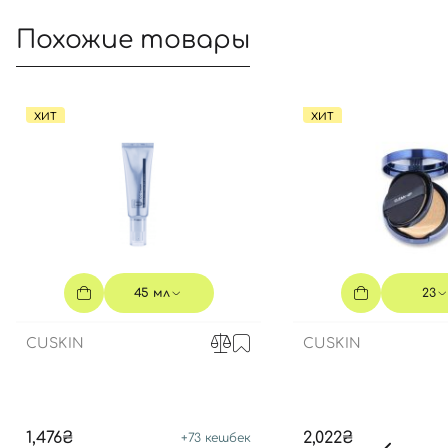
Похожие товары
ХИТ
ХИТ
45 мл
23
CUSKIN
CUSKIN
1,476₴
2,022₴
+
73
кешбек