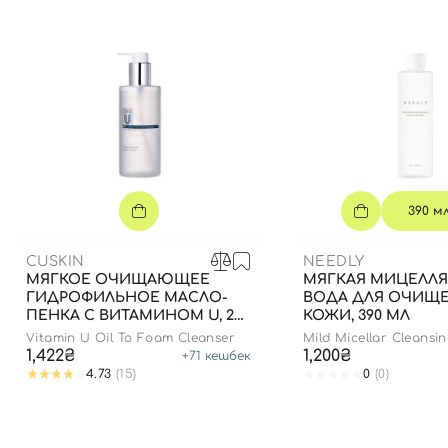
390 м
CUSKIN
NEEDLY
МЯГКОЕ ОЧИЩАЮЩЕЕ
МЯГКАЯ МИЦЕЛЛЯ
ГИДРОФИЛЬНОЕ МАСЛО-
ВОДА ДЛЯ ОЧИЩ
ПЕНКА С ВИТАМИНОМ U, 250
КОЖИ, 390 МЛ
МЛ
Vitamin U Oil To Foam Cleanser
Mild Micellar Cleansi
1,422₴
1,200₴
+
71
кешбек
4.73
(15)
0
(0)