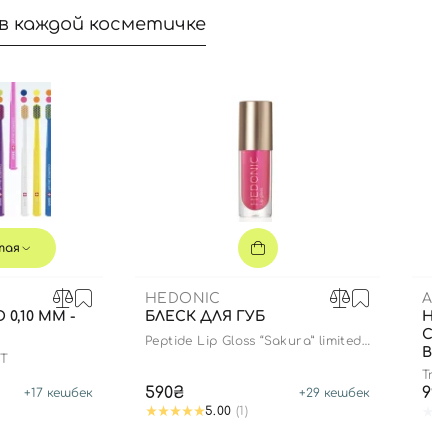
в каждой косметичке
тая
HEDONIC
AM
 0,10 ММ -
БЛЕСК ДЛЯ ГУБ
НА
СУ
Peptide Lip Gloss “Sakura” limited
ВО
edition
FT
True
590₴
99
+
17
кешбек
+
29
кешбек
5.00
(1)