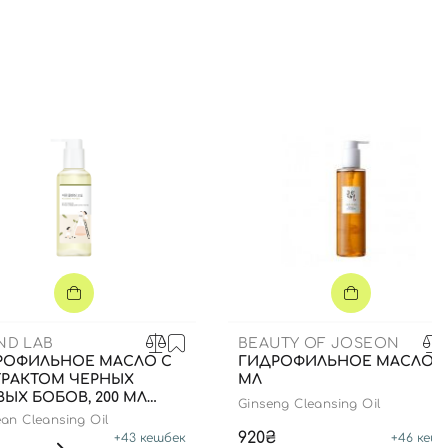
ND LAB
BEAUTY OF JOSEON
РОФИЛЬНОЕ МАСЛО С
ГИДРОФИЛЬНОЕ МАСЛО, 2
ТРАКТОМ ЧЕРНЫХ
МЛ
ЫХ БОБОВ, 200 МЛ
Ginseng Cleansing Oil
an Cleansing Oil
920₴
+
43
кешбек
+
46
кешб