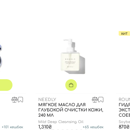
Вы еще не добавили товары в корзину
Отправляя форму для авторизации/регистрации, вы
принимаете условия
Пользовательские соглашения
Далее
ХИТ
Войти с помощью e-mail
NEEDLY
ROU
МЯГКОЕ МАСЛО ДЛЯ
ГИД
ГЛУБОКОЙ ОЧИСТКИ КОЖИ,
ЭКС
240 МЛ
СОЕВ
Mild Deep Cleansing Oil
Soybe
1,310₴
870₴
+
101
кешбек
+
65
кешбек