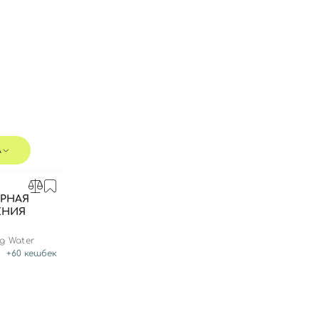
л
РНАЯ
ЕНИЯ
ng Water
Вход
Регистрация
+
60
кешбек
Номер телефона