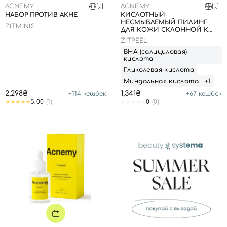
ACNEMY
ACNEMY
НАБОР ПРОТИВ АКНЕ
КИСЛОТНЫЙ
НЕСМЫВАЕМЫЙ ПИЛИНГ
ZITMINIS
ДЛЯ КОЖИ СКЛОННОЙ К
АКНЕ, 40 МЛ
ZITPEEL
ВНА (салициловая)
кислота
Гликолевая кислота
Миндальная кислота
+1
2,298₴
1,341₴
+
114
кешбек
+
67
кешбек
5.00
(1)
0
(0)