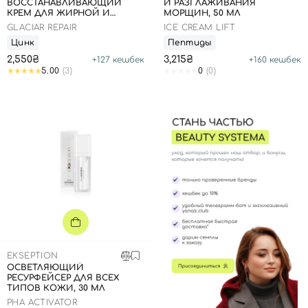
ВОССТАНАВЛИВАЮЩИЙ
И РАЗГЛАЖИВАНИЯ
КРЕМ ДЛЯ ЖИРНОЙ И
МОРЩИН, 50 МЛ
КОМБИНИРОВАННОЙ
GLACIAR REPAIR
ICE CREAM LIFT
КОЖИ, 50 МЛ
Номер телефона
Цинк
Пептиды
2,550₴
3,215₴
+
127
кешбек
+
160
кешбек
5.00
(3)
0
(0)
Отправляя форму для авторизации/регистрации, вы
принимаете условия
Пользовательские соглашения
Далее
Войти с помощью e-mail
EKSEPTION
ОСВЕТЛЯЮЩИЙ
РЕСУРФЕЙСЕР ДЛЯ ВСЕХ
ТИПОВ КОЖИ, 30 МЛ
PHA ACTIVATOR