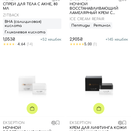
СПРЕЙ ДЛЯ ТЕЛА С АКНЕ, 80
НОЧНОЙ
МЛ
ВОССТАНАВЛИВАЮЩИЙ
ЛАМЕЛЯРНЫЙ КРЕМ С
ZITBACK
БИОПЛАЦЕНТОЙ, 50 МЛ
ICE CREAM REPAIR
ВНА (салициловая)
Пептиды
Ретинол
кислота
Гликолевая кислота
1,053₴
2,905₴
+
52
кешбек
+
145
кешбек
4.64
(14)
5.00
(1)
EKSEPTION
EKSEPTION
Вход
Регистрация
НОЧНОЙ
КРЕМ ДЛЯ ЛИФТИНГА КОЖИ