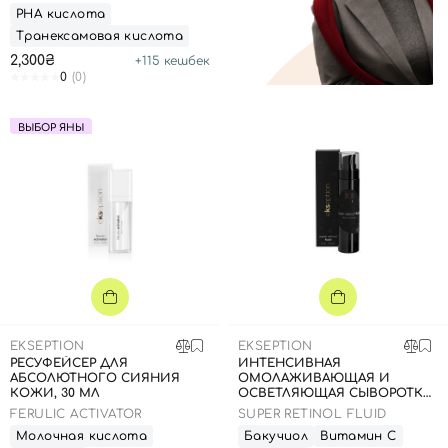
РНА кислота
Транексамовая кислота
2,300₴
+
115
кешбек
0
(0)
ВЫБОР ЯНЫ
EKSEPTION
EKSEPTION
РЕСУФЕЙСЕР ДЛЯ
ИНТЕНСИВНАЯ
АБСОЛЮТНОГО СИЯНИЯ
ОМОЛАЖИВАЮЩАЯ И
КОЖИ, 30 МЛ
ОСВЕТЛЯЮЩАЯ СЫВОРОТКА,
45 МЛ
FERULIC ACTIVATOR
SUPER RETINOL FLUID
Молочная кислота
Бакучиол
Витамин С