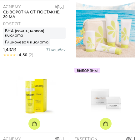
ACNEMY
СЫВОРОТКА ОТ ПОСТАКНЕ,
30 МЛ
POSTZIT
ВНА (салициловая)
кислота
Гликолевая кислота
1,437₴
+
71
кешбек
4.50
(2)
ВЫБОР ЯНЫ
ACNEMY
EKSEPTION