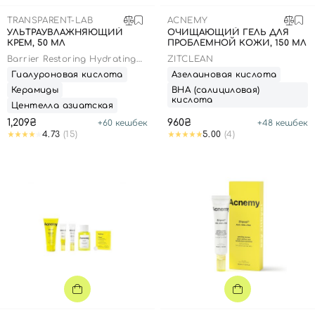
SPF-средства с тоном
Точечные от прыщей
SPF для волос
Для детей
TRANSPARENT-LAB
ACNEMY
Кремы для тела с SPF
Миниатюры
Специальный уход
Дезодоранты
УЛЬТРАУВЛАЖНЯЮЩИЙ
ОЧИЩАЮЩИЙ ГЕЛЬ ДЛЯ
КРЕМ, 50 МЛ
ПРОБЛЕМНОЙ КОЖИ, 150 МЛ
Карбокситерапия
Для детей
Интимный уход
Barrier Restoring Hydrating
ZITCLEAN
Бьюти Гаджеты
Для мужчин
Автозагар
Cream
Гиалуроновая кислота
Азелаиновая кислота
Керамиды
ВНА (салициловая)
Автозагар
кислота
Центелла азиатская
Наборы
1,209₴
960₴
+
60
кешбек
+
48
кешбек
4.73
(15)
5.00
(4)
Шея и декольте
Для детей
Для мужчин