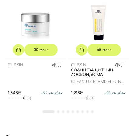
50 мл
60 мл
CUSKIN
CUSKIN
СОЛНЦЕЗАЩИТНЫЙ
ЛОСЬОН, 60 МЛ
CLEAN UP BLEMISH SUN
LOTION SPF 50+ PA++++
1,848₴
1,218₴
+
92
кешбек
+
60
кешбек
0
(0)
0
(0)