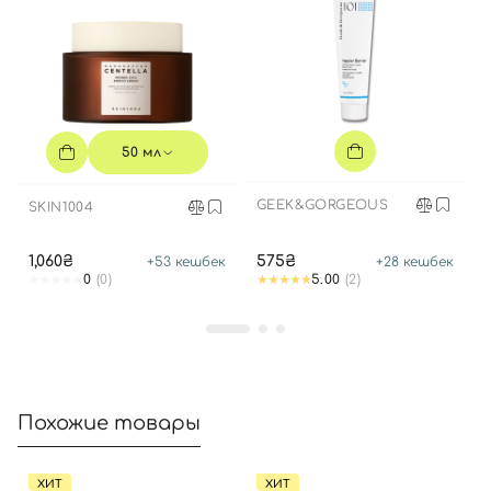
Вход
Регистрация
Номер телефона
50 мл
GEEK&GORGEOUS
SKIN1004
Отправляя форму для авторизации/регистрации, вы
принимаете условия
Пользовательские соглашения
1,060₴
575₴
+
53
кешбек
+
28
кешбек
0
(0)
5.00
(2)
Далее
Войти с помощью e-mail
Похожие товары
ХИТ
ХИТ