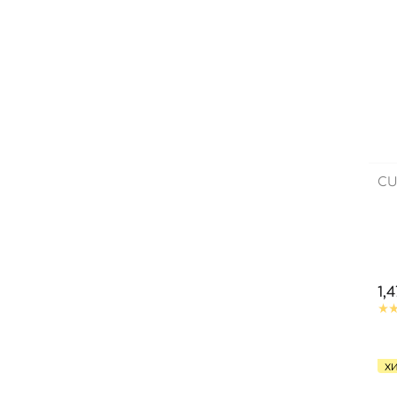
CU
1,
Х