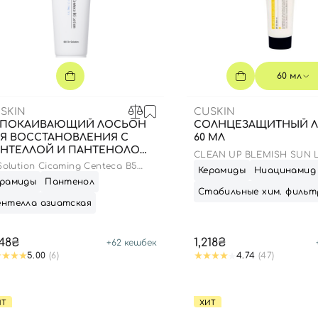
60 мл
SKIN
CUSKIN
СПОКАИВАЮЩИЙ ЛОСЬОН
СОЛНЦЕЗАЩИТНЫЙ Л
Я ВОССТАНОВЛЕНИЯ С
60 МЛ
НТЕЛЛОЙ И ПАНТЕНОЛОМ,
CLEAN UP BLEMISH SUN 
0 МЛ
SPF 50+ PA++++
Solution Cicaming Centeca B5
Керамиды
Ниацинамид
ion
ерамиды
Пантенол
Стабильные хим. фильт
ентелла азиатская
248₴
1,218₴
+
62
кешбек
5.00
(6)
4.74
(47)
ИТ
ХИТ