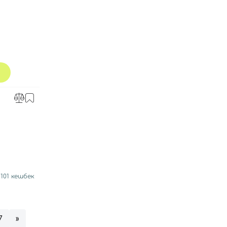
+
101
кешбек
7
»