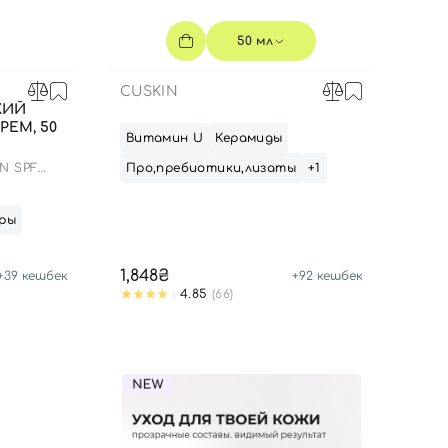
50 мл
CUSKIN
КИЙ
ЕМ, 50
Витамин U
Керамиды
N SPF
Про,пребиотики,лизаты
+1
ры
1,848₴
+
39
кешбек
+
92
кешбек
4.85
(66)