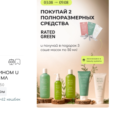
МИНОМ U
 МЛ
50
ры
+
62
кешбек