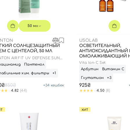
50 мл
ENTON
USOLAB
ГКИЙ СОЛНЦЕЗАЩИТНЫЙ
ОСВЕТИТЕЛЬНЫЙ,
ЕМ С ЦЕНТЕЛОЙ, 50 МЛ
АНТИОКСИДАНТНЫЙ 
ОМОЛАЖИВАЮЩИЙ Н
NTON AIR FIT UV DEFENSE SUN
20 МЛ + 1,5 Г
EAM SPF50
Vita Ion-C Set
иацинамид
Пантенол
Арбутин
Витамин С
табильные хим. фильтры
+1
Глутатион
+3
0₴
850₴
925₴
+
34
кешбек
4.82
(44)
4.50
(8)
ИТ
ХИТ