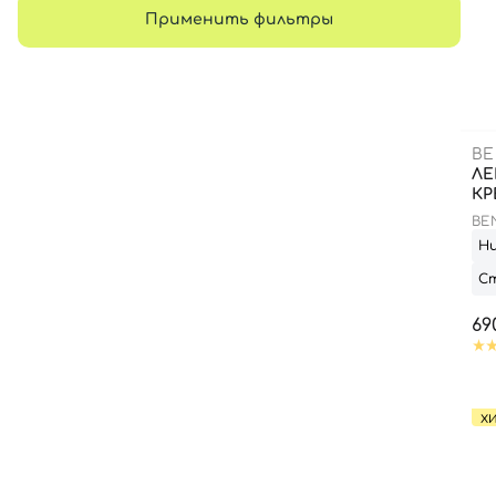
Применить фильтры
B
ЛЕ
КР
BE
CR
Н
С
69
Х