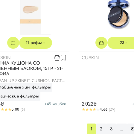
Далее
Войти с помощью e-mail
21-рефил
23
SKIN
CUSKIN
ФИЛ КУШОНА СО
ЕННЫМ БЛОКОМ, 15ГР. - 21-
ФИЛ
EAN-UP SKINFIT CUSHION PACT
F 50+/PA+++)
табильные хим. фильтры
изические фильтры
8₴
2,022₴
+
45
кешбек
5.00
(6)
4.66
(29)
1
2
3
…
8