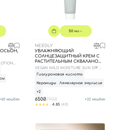
50 мл
NEEDLY
ОСЬОН,
УВЛАЖНЯЮЩИЙ
СОЛНЦЕЗАЩИТНЫЙ КРЕМ С
РАСТИТЕЛЬНЫМ СКВАЛАНОМ,
LOTION
50 МЛ
VEGAN MILD MOISTURE SUN SPF
50+ PA++++
Гиалуроновая кислота
ры
Керамиды
Лямелярная эмульсия
+2
650₴
790₴
+
60
кешбек
+
32
кешбек
4.85
(40)