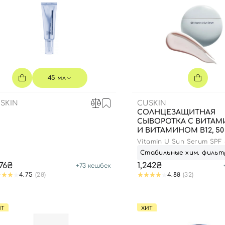
45 мл
SKIN
CUSKIN
СОЛНЦЕЗАЩИТНАЯ
СЫВОРОТКА С ВИТА
Вход
Регистрация
И ВИТАМИНОМ В12, 50
Vitamin U Sun Serum SPF 
Стабильные хим. фильт
Номер телефона
476₴
1,242₴
+
73
кешбек
4.75
(28)
4.88
(32)
Вы еще не добавили товары в корзину
Отправляя форму для авторизации/регистрации, вы
ИТ
ХИТ
принимаете условия
Пользовательские соглашения