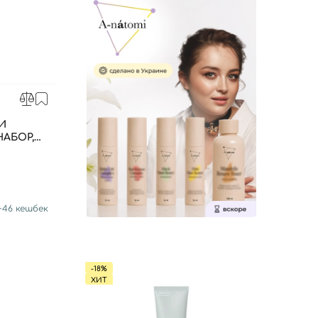
И
АБОР,
+
46
кешбек
-18%
ХИТ