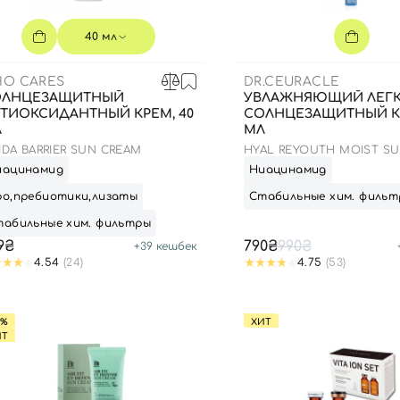
Для обличчя
СПФ защита для детей
40 мл
вары
Для зоны век
O CARES
DR.CEURACLE
ОЛНЦЕЗАЩИТНЫЙ
УВЛАЖНЯЮЩИЙ ЛЕГ
ТИОКСИДАНТНЫЙ КРЕМ, 40
СОЛНЦЕЗАЩИТНЫЙ КР
Л
МЛ
FIDA BARRIER SUN CREAM
HYAL REYOUTH MOIST SU
50/PA++++
иацинамид
Ниацинамид
ро,пребиотики,лизаты
Стабильные хим. фильт
табильные хим. фильтры
9₴
790₴
990₴
+
39
кешбек
4.54
(24)
4.75
(53)
9%
ХИТ
ИТ