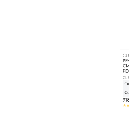
CU
РЕ
СМ
РЕ
CL
(SP
С
Ф
91