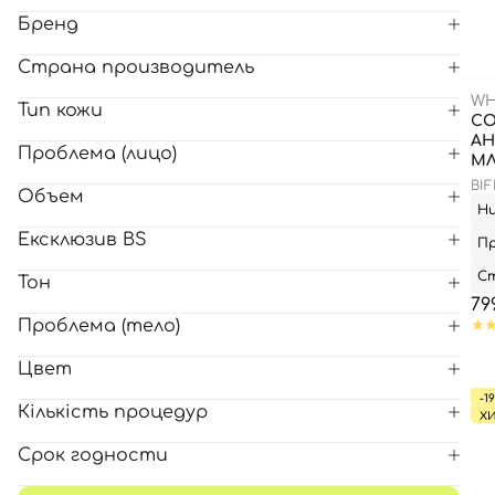
Бренд
Все то
Страна производитель
WH
Тип кожи
С
АН
Проблема (лицо)
М
BI
Объем
Н
Ексклюзив BS
П
С
Тон
79
Проблема (тело)
Цвет
-1
Кількість процедур
Х
Срок годности