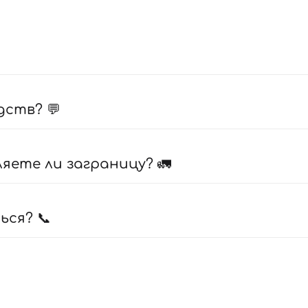
дств? 💬
ете ли заграницу? 🚛
ься? 📞