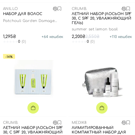
SPF-средства с тоном
Точечные от прыщей
SPF для волос
Для детей
ANILLO
CRUMB.
Кремы для тела с SPF
Миниатюры
Специальный уход
Дезодоранты
НАБОР ДЛЯ ВОЛОС
ЛЕТНИЙ НАБОР (ЛОСЬОН SPF
30, С SPF 20, УВЛАЖНЯЮЩИЙ
Карбокситерапия
Для детей
Интимный уход
Patchouli Garden Damage
ГЕЛЬ)
Repair Hair and Brush SET
Бьюти Гаджеты
Для мужчин
Автозагар
summer set lemon basil
1,295₴
2,200₴
2,550₴
+
64
кешбек
+
110
кешбек
Автозагар
0
(0)
0
(0)
Наборы
-14%
Шея и декольте
Для детей
Для мужчин
CRUMB.
MEDIK8
ЛЕТНИЙ НАБОР (ЛОСЬОН SPF
ЛИМИТИРОВАННЫЙ
30, С SPF 20, УВЛАЖНЯЮЩИЙ
КОМПАКТНЫЙ НАБОР ДЛЯ