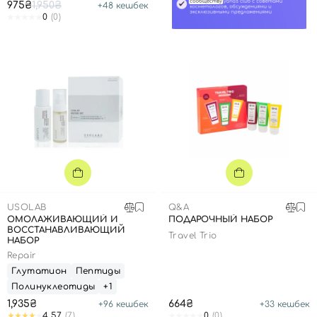
975₴
1,950₴
+
48
кешбек
0
(0)
USOLAB
Q&A
ОМОЛАЖИВАЮЩИЙ И
ПОДАРОЧНЫЙ НАБОР
ВОССТАНАВЛИВАЮЩИЙ
Travel Trio
НАБОР
Repair
Глутатион
Пептиды
Полинуклеотиды
+1
1,935₴
664₴
+
96
кешбек
+
33
кешбек
4.57
(7)
0
(0)