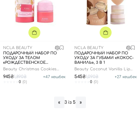
Вход
Регистрация
Номер телефона
NCLA BEAUTY
NCLA BEAUTY
ПОДАРОЧНЫЙ НАБОР ПО
ПОДАРОЧНЫЙ НАБОР ПО
УХОДУ ЗА ТЕЛОМ
УХОДУ ЗА ГУБАМИ «КОКОС-
«РОЖДЕСТВЕНСКОЕ
ВАНИЛЬ», 3 В 1
ПЕЧЕНЬЕ», 2 В 1
Beauty Christmas Cookies
Beauty Coconut Vanilla Lip
Отправляя форму для авторизации/регистрации, вы
Body Care Gift Set
Care Set
945₴
1,890₴
545₴
1,090₴
+
47
кешбек
+
27
кешбек
принимаете условия
Пользовательские соглашения
0
(0)
0
(0)
Далее
3 із 5
«
»
Войти с помощью e-mail