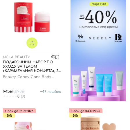
NCLA BEAUTY
ПОДАРОЧНЫЙ НАБОР ПО
УХОДУ ЗА ТЕЛОМ
«КАРАМЕЛЬНАЯ КОНФЕТА», 2
В 1
Beauty Candy Cane Body
Care Gift Set
945₴
1,890₴
+
47
кешбек
0
(0)
Срок до 12.09.2026
Срок до 04.10.2026
-50%
-50%