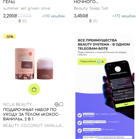
ГЕЛЬ)
НОЧНОГО
ВОССТАНОВЛЕНИЯ КОЖИ
summer set green olive
Beauty Sleep Set
2,200₴
2,550₴
3,450₴
+
110
кешбек
+
172
кешбек
0
(0)
0
(0)
-50%
NCLA BEAUTY
ПОДАРОЧНЫЙ НАБОР ПО
УХОДУ ЗА ТЕЛОМ «КОКОС-
ВАНИЛЬ», 2 В 1
BEAUTY COCONUT VANILLA
BODY CARE DISCOVERY SET