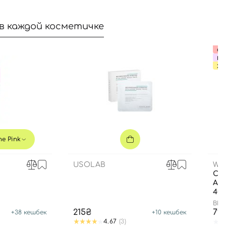
в каждой косметичке
Сро
ВЫ
ХИ
e Pink
USOLAB
WH
СО
АН
40
BIF
215₴
79
+
38
кешбек
+
10
кешбек
4.67
(3)