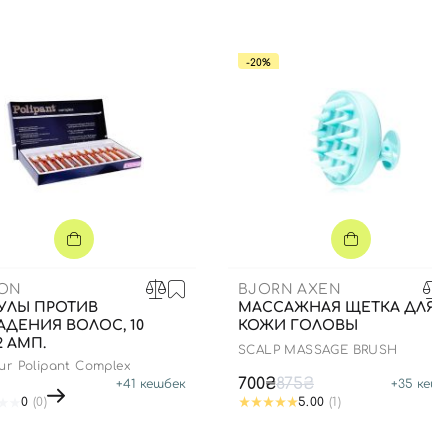
-20%
SON
BJORN AXEN
УЛЫ ПРОТИВ
МАССАЖНАЯ ЩЕТКА ДЛЯ
ДЕНИЯ ВОЛОС, 10
КОЖИ ГОЛОВЫ
2 АМП.
SCALP MASSAGE BRUSH
eur Polipant Complex
700₴
875₴
+
41
кешбек
+
35
кешб
0
(0)
5.00
(1)