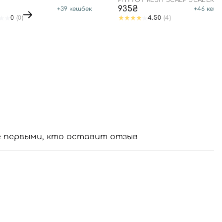
PHYTO FRESH SCALP SCALER
935₴
+
39
кешбек
+
46
кешб
0
(0)
4.50
(4)
е первыми, кто оставит отзыв