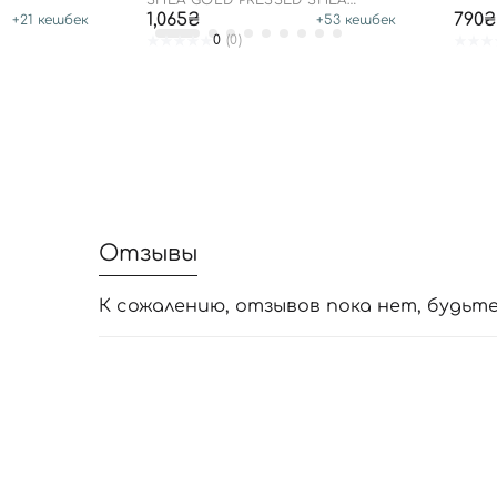
SHEA GOLD PRESSED SHEA
BUTTER LEAVE-IN TREATMENT
1,065₴
790₴
+
21
кешбек
+
53
кешбек
0
(0)
Отзывы
К сожалению, отзывов пока нет, будьт