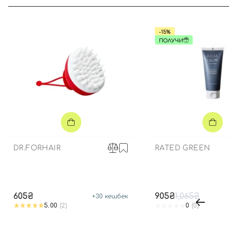
-15%
ПОЛУЧИ
DR.FORHAIR
RATED GREEN
605₴
905₴
1,065₴
+
30
кешбек
5.00
(2)
0
(0)