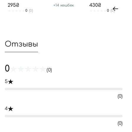
295₴
430₴
+
14
кешбек
0
(0)
0
(0)
Отзывы
0
(0)
5
(0)
4
(0)