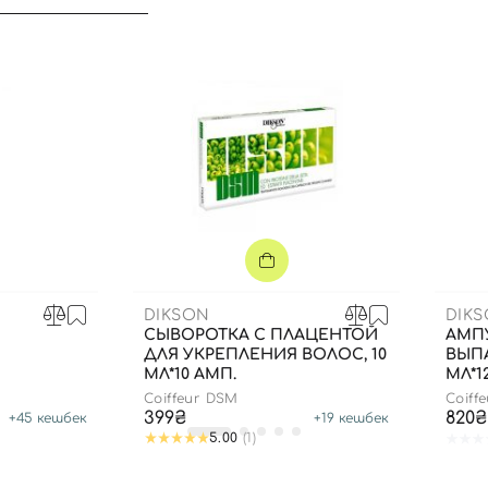
DIKSON
DIK
СЫВОРОТКА С ПЛАЦЕНТОЙ
АМП
ДЛЯ УКРЕПЛЕНИЯ ВОЛОС, 10
ВЫПА
МЛ*10 АМП.
МЛ*1
Вход
Регистрация
Coiffeur DSM
Coiff
399₴
820₴
+
45
кешбек
+
19
кешбек
5.00
(1)
Номер телефона