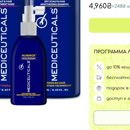
Для обличчя
4,960₴
+
248₴
к
СПФ защита для детей
вары
Для зоны век
ПРОГРАММА 
до 10% ке
бесплатна
подарок в 
доступ к 