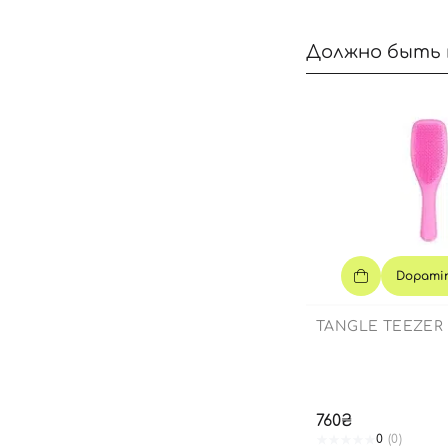
Должно быть 
Dopamin
TANGLE TEEZER
760₴
0
(0)