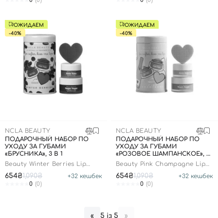
0
(0)
0
(0)
ОЖИДАЕМ
ОЖИДАЕМ
-40%
-40%
NCLA BEAUTY
NCLA BEAUTY
ПОДАРОЧНЫЙ НАБОР ПО
ПОДАРОЧНЫЙ НАБОР ПО
УХОДУ ЗА ГУБАМИ
УХОДУ ЗА ГУБАМИ
«БРУСНИКА», 3 В 1
«РОЗОВОЕ ШАМПАНСКОЕ», 3
В 1
Beauty Winter Berries Lip
Beauty Pink Champagne Lip
Care Set
Care Set
654₴
1,090₴
654₴
1,090₴
+
32
кешбек
+
32
кешбек
0
(0)
0
(0)
5 із 5
«
»