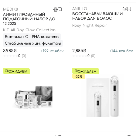
SPF-средства с тоном
Точечные от прыщей
SPF для волос
Для детей
ANILLO
MEDIK8
Кремы для тела с SPF
Миниатюры
Специальный уход
Дезодоранты
ВОССТАНАВЛИВАЮЩИЙ
ЛИМИТИРОВАННЫЙ
НАБОР ДЛЯ ВОЛОС
ПОДАРОЧНЫЙ НАБОР ДО
Карбокситерапия
Для детей
Интимный уход
12.2025
Rosy Night Repair
Бьюти Гаджеты
Для мужчин
Автозагар
KIT All Day Glow Collection
Витамин С
РНА кислота
Автозагар
Стабильные хим. фильтры
Наборы
3,985₴
2,885₴
+
199
кешбек
+
144
кешбек
0
(0)
0
(0)
Шея и декольте
Для детей
ОЖИДАЕМ
ОЖИДАЕМ
-32%
Для мужчин