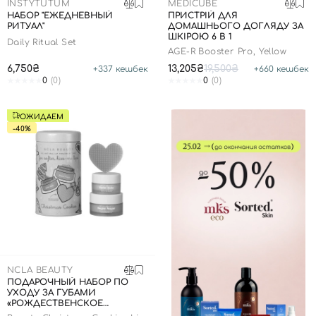
INSTYTUTUM
MEDICUBE
НАБОР "ЕЖЕДНЕВНЫЙ
ПРИСТРІЙ ДЛЯ
РИТУАЛ"
ДОМАШНЬОГО ДОГЛЯДУ ЗА
ШКІРОЮ 6 В 1
Daily Ritual Set
AGE-R Booster Pro, Yellow
6,750₴
13,205₴
19,500₴
+
337
кешбек
+
660
кешбек
0
(0)
0
(0)
ОЖИДАЕМ
-40%
NCLA BEAUTY
ПОДАРОЧНЫЙ НАБОР ПО
УХОДУ ЗА ГУБАМИ
«РОЖДЕСТВЕНСКОЕ
ПЕЧЕНЬЕ», 3 В 1