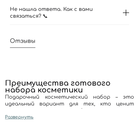
Не нашла ответа. Как с вами
связаться? 📞
Отзывы
Преимущества готового
набора косметики
Подарочный
косметический набор
– это
идеальный вариант для тех, кто ценит
высокое качество и удобство в уходе за
собой.
Развернуть
Во-первых, удобство. Готовый
набор
косметики
уже содержит все необходимые