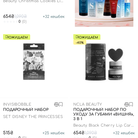
Beauty Christmas Cookies Lip
Care Set
654₴
1,090₴
+
32
кешбек
0
(0)
ОЖИДАЕМ
ОЖИДАЕМ
-40%
INVISIBOBBLE
NCLA BEAUTY
ПОДАРОЧНЫЙ НАБОР
ПОДАРОЧНЫЙ НАБОР ПО
УХОДУ ЗА ГУБАМИ «ВИШНЯ»,
SET DISNEY THE PRINCESSES
3 В 1
Beauty Black Cherry Lip Care
Set
515₴
654₴
1,090₴
+
25
кешбек
+
32
кешбек