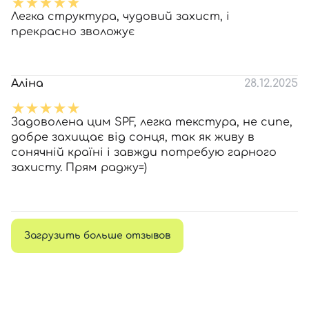
Легка структура, чудовий захист, і
прекрасно зволожує
Аліна
28.12.2025
Задоволена цим SPF, легка текстура, не сипе,
добре захищає від сонця, так як живу в
сонячній країні і завжди потребую гарного
захисту. Прям раджу=)
Загрузить больше отзывов