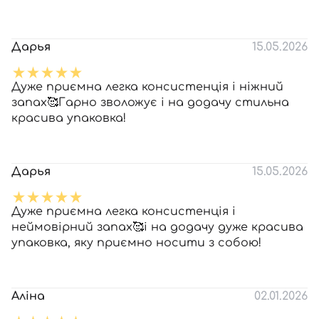
Дарья
15.05.2026
Дуже приємна легка консистенція і ніжний
запах🥰Гарно зволожує і на додачу стильна
красива упаковка!
Дарья
15.05.2026
Дуже приємна легка консистенція і
неймовірний запах🥰і на додачу дуже красива
упаковка, яку приємно носити з собою!
Аліна
02.01.2026