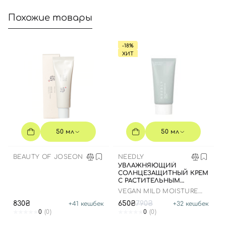
Похожие товары
Вход
Регистрация
-18%
ХИТ
Номер телефона
Отправляя форму для авторизации/регистрации, вы
50 мл
50 мл
принимаете условия
Пользовательские соглашения
Далее
BEAUTY OF JOSEON
NEEDLY
УВЛАЖНЯЮЩИЙ
СОЛНЦЕЗАЩИТНЫЙ КРЕМ
Войти с помощью e-mail
С РАСТИТЕЛЬНЫМ
СКВАЛАНОМ, 50 МЛ
VEGAN MILD MOISTURE
SUN SPF 50+ PA++++
830₴
650₴
790₴
+
41
кешбек
+
32
кешбек
0
(0)
0
(0)