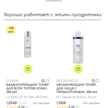
получении.
Хорошо работает с этими продуктами
-15%
ХИТ
CUSKIN
DR.CEURACLE
БАЛАНСИРУЮЩИЙ ТОНЕР
УВЛАЖНЯЮЩИЙ ТОНЕР
ДЛЯ ВСЕХ ТИПОВ КОЖИ,
ДЛЯ ЛИЦА С
200 МЛ
ПРОБИОТИКАМИ, 300 МЛ
CLEAN-UP PH BALANCING
Pro Balance Biotics Toner
TONER
1,254₴
1,476₴
1,310₴
+
62
кешбек
+
65
кешбек
5.00
(1)
5.00
(2)