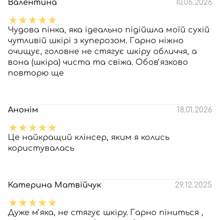
Валентина
10.06.2026
Чудова пінка, яка ідеально підійшла моїй сухій
чутливій шкірі з куперозом. Гарно ніжно
очищує, головне не стягує шкіру обличчя, а
вона (шкіра) чиста та свіжа. Обовʼязково
повторю ще
Анонім
18.01.2026
Це найкращий клінсер, яким я колись
користувалась
Катерина Матвійчук
29.12.2025
Дуже мʼяка, не стягує шкіру. Гарно піниться ,