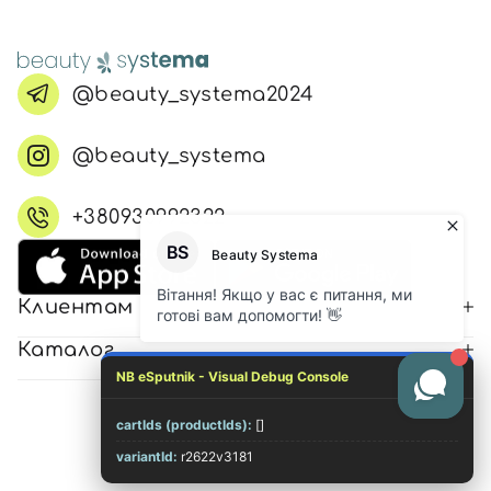
@beauty_systema2024
@beauty_systema
+380930992322
Клиентам
Каталог
NB eSputnik - Visual Debug Console
cartIds (productIds):
[]
© 2026 Все права защищены
variantId:
r2622v3181