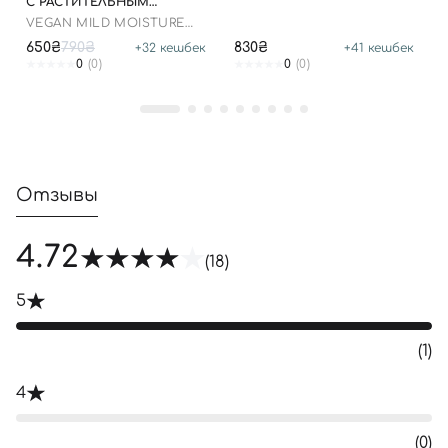
С РАСТИТЕЛЬНЫМ
СКВАЛАНОМ, 50 МЛ
VEGAN MILD MOISTURE
SUN SPF 50+ PA++++
650₴
790₴
830₴
+
32
кешбек
+
41
кешбек
0
(0)
0
(0)
Отзывы
4.72
(18)
5
(1)
4
(0)