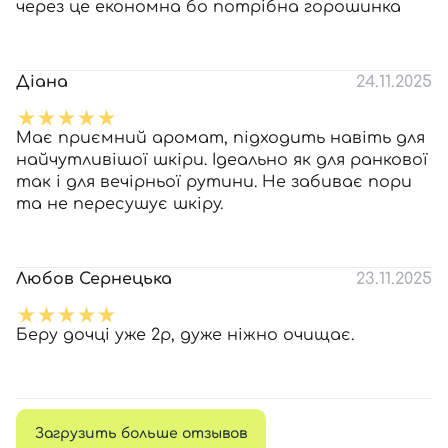
через це економна бо потрібна горошинка
Діана
24.11.2025
Має приємний аромат, підходить навіть для
найчутливішої шкіри. Ідеально як для ранкової
так і для вечірньої рутини. Не забиває пори
та не пересушує шкіру.
Любов Сернецька
23.11.2025
Беру дочці уже 2р, дуже ніжно очищає.
Загрузить больше отзывов