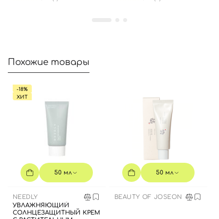
Похожие товары
Вход
Регистрация
-18%
Номер телефона
ХИТ
Отправляя форму для авторизации/регистрации, вы
принимаете условия
Пользовательские соглашения
Далее
50 мл
50 мл
Войти с помощью e-mail
NEEDLY
BEAUTY OF JOSEON
УВЛАЖНЯЮЩИЙ
СОЛНЦЕЗАЩИТНЫЙ КРЕМ