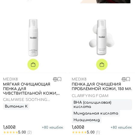
MEDIK8
MEDIK8
МЯГКАЯ ОЧИЩАЮЩАЯ
ПЕНКА ДЛЯ ОЧИЩЕНИЯ
ПЕНКА ДЛЯ
ПРОБЛЕМНОЙ КОЖИ, 150 МЛ
ЧУВСТВИТЕЛЬНОЙ КОЖИ,
CLARIFYING FOAM
150 МЛ
CALMWISE SOOTHING
ВНА (салициловая)
CLEANSER
Витамин К
кислота
Миндальная кислота
Ниацинамид
1,600₴
1,600₴
Вход
+
80
кешбек
Регистрация
+
80
кешбек
5.00
(2)
5.00
(1)