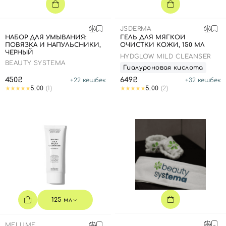
SPF-средства с тоном
Точечные от прыщей
SPF для волос
Для детей
Кремы для тела с SPF
Миниатюры
Специальный уход
Дезодоранты
JSDERMA
Карбокситерапия
Для детей
Интимный уход
НАБОР ДЛЯ УМЫВАНИЯ:
ГЕЛЬ ДЛЯ МЯГКОЙ
ПОВЯЗКА И НАПУЛЬСНИКИ,
ОЧИСТКИ КОЖИ, 150 МЛ
Бьюти Гаджеты
Для мужчин
Автозагар
ЧЕРНЫЙ
HYDGLOW MILD CLEANSER
BEAUTY SYSTEMA
Автозагар
Гиалуроновая кислота
450₴
649₴
+
22
кешбек
+
32
кешбек
Наборы
5.00
(1)
5.00
(2)
Шея и декольте
Для детей
Для мужчин
125 мл
MELUME