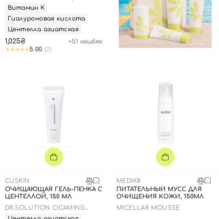
Cleanser
Витамин К
Гиалуроновая кислота
Центелла азиатская
1,025₴
+
51
кешбек
5.00
(2)
CUSKIN
MEDIK8
ОЧИЩАЮЩАЯ ГЕЛЬ-ПЕНКА С
ПИТАТЕЛЬНЫЙ МУСС ДЛЯ
ЦЕНТЕЛЛОЙ, 150 МЛ
ОЧИЩЕНИЯ КОЖИ, 150МЛ
DR.SOLUTION CICAMING
MICELLAR MOUSSE
CLEANSING GEL FOAM
Центелла азиатская