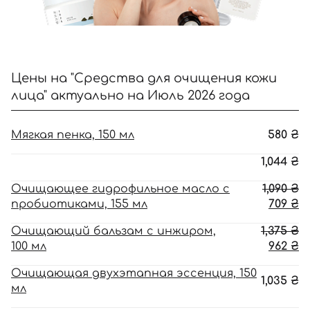
Цены на "Средства для очищения кожи
лица" актуально на Июль 2026 года
Мягкая пенка, 150 мл
580
₴
1,044
₴
П
Очищающее гидрофильное масло с
1,090
₴
ц
Т
пробиотиками, 155 мл
709
₴
с
ц
П
Очищающий бальзам с инжиром,
1,375
₴
1,
70
ц
Т
100 мл
962
₴
с
ц
Очищающая двухэтапная эссенция, 150
1,
96
1,035
₴
мл