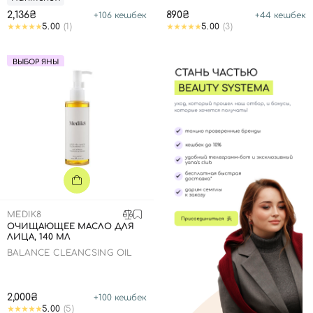
2,136₴
890₴
+
106
кешбек
+
44
кешбек
5.00
(1)
5.00
(3)
ВЫБОР ЯНЫ
MEDIK8
ОЧИЩАЮЩЕЕ МАСЛО ДЛЯ
ЛИЦА, 140 МЛ
BALANCE CLEANCSING OIL
2,000₴
+
100
кешбек
5.00
(5)