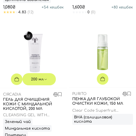
1,080₴
1,600₴
+
54
кешбек
+
80
кешбек
4.83
(12)
0
(0)
200 мл
PURITO
CIRCADIA
ПЕНКА ДЛЯ ГЛУБОКОЙ
ГЕЛЬ ДЛЯ ОЧИЩЕНИЯ
ОЧИСТКИ КОЖИ, 150 МЛ
КОЖИ С МИНДАЛЬНОЙ
КИСЛОТОЙ, 200 МЛ
Clear Code Superfruit
Cleanser
CLEANSING GEL WITH
ВНА (салициловая)
MANDELIC ACID
кислота
Зеленый чай
Миндальная кислота
Пантенол