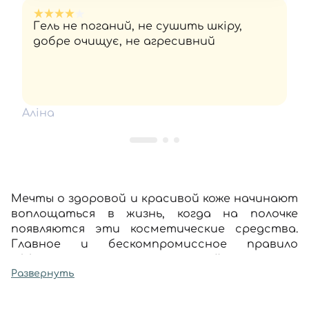
Гель не поганий, не сушить шкіру,
добре очищує, не агресивний
Аліна
Мечты о здоровой и красивой коже начинают
воплощаться в жизнь, когда на полочке
появляются эти косметические средства.
Главное и бескомпромиссное правило
эффективного ухода за кожей лица: все
начинается с очищения. Гели и пенки для
Развернуть
умывания — это beauty-союзники на пути к
совершенству.