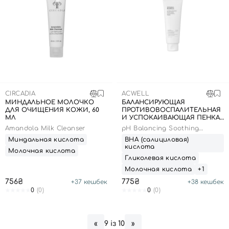
CIRCADIA
ACWELL
МИНДАЛЬНОЕ МОЛОЧКО
БАЛАНСИРУЮЩАЯ
ДЛЯ ОЧИЩЕНИЯ КОЖИ, 60
ПРОТИВОВОСПАЛИТЕЛЬНАЯ
МЛ
И УСПОКАИВАЮЩАЯ ПЕНКА,
180 МЛ
Amandola Milk Cleanser
pH Balancing Soothing
Cleansing Foam
Миндальная кислота
ВНА (салициловая)
кислота
Молочная кислота
Гликолевая кислота
Молочная кислота
+1
756₴
775₴
+
37
кешбек
+
38
кешбек
Вход
Регистрация
0
(0)
0
(0)
Номер телефона
9 із 10
«
»