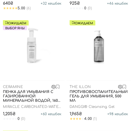
640₴
925₴
+
32
кешбек
+
46
кешбек
5.00
(6)
0
(0)
ОЖИДАЕМ
ОЖИДАЕМ
ВЫБОР ЯНЫ
CERAMINE
THE ILLON
ПЕНКА ДЛЯ УМЫВАНИЯ С
ПРОТИВОВОСПАЛИТЕЛЬНЫЙ
ГАЗИРОВАННОЙ
ГЕЛЬ ДЛЯ УМЫВАНИЯ, 500
МИНЕРАЛЬНОЙ ВОДОЙ, 160
МЛ
МЛ
MIRACLE CARBONATED-WATER
DANGGI® Cleansing Gel
BUBBLE CLEANSING FOAM
1,205₴
1,965₴
+
60
кешбек
+
98
кешбек
0
(0)
4.00
(1)