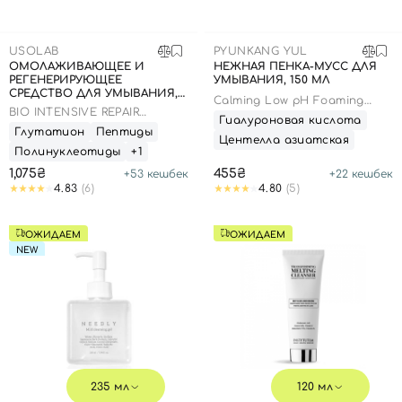
SPF-средства с тоном
Точечные от прыщей
SPF для волос
Для детей
Кремы для тела с SPF
Миниатюры
Специальный уход
Дезодоранты
USOLAB
PYUNKANG YUL
Карбокситерапия
Для детей
Интимный уход
ОМОЛАЖИВАЮЩЕЕ И
НЕЖНАЯ ПЕНКА-МУСС ДЛЯ
РЕГЕНЕРИРУЮЩЕЕ
УМЫВАНИЯ, 150 МЛ
Бьюти Гаджеты
Для мужчин
Автозагар
СРЕДСТВО ДЛЯ УМЫВАНИЯ,
Calming Low pH Foaming
150 МЛ
BIO INTENSIVE REPAIR
Cleanser
Автозагар
Гиалуроновая кислота
CLEANSER
Глутатион
Пептиды
Центелла азиатская
Наборы
Полинуклеотиды
+1
1,075₴
455₴
+
53
кешбек
+
22
кешбек
Шея и декольте
4.83
(6)
4.80
(5)
Для детей
Для мужчин
ОЖИДАЕМ
ОЖИДАЕМ
NEW
235 мл
120 мл