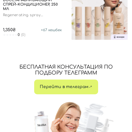
ВОССТАНАВЛИВАЮЩИЙ
СПРЕЙ-КОНДИЦИОНЕР, 250
Номер телефона
МЛ
Regenerating spray
conditioner
1,350₴
+
67
кешбек
0
(0)
Отправляя форму для авторизации/регистрации, вы
принимаете условия
Пользовательские соглашения
Далее
БЕСПЛАТНАЯ КОНСУЛЬТАЦИЯ ПО
Войти с помощью e-mail
ПОДБОРУ ТЕЛЕГРАММ
Перейти в телеграм