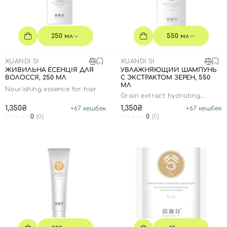
SPF-средства с тоном
Точечные от прыщей
SPF для волос
Для детей
Кремы для тела с SPF
Миниатюры
Специальный уход
Дезодоранты
Карбокситерапия
Для детей
Интимный уход
250 мл
550 мл
Бьюти Гаджеты
Для мужчин
Автозагар
XUANDI SI
XUANDI SI
Автозагар
ЖИВИЛЬНА ЕСЕНЦІЯ ДЛЯ
УВЛАЖНЯЮЩИЙ ШАМПУНЬ
ВОЛОССЯ, 250 МЛ
С ЭКСТРАКТОМ ЗЕРЕН, 550
Наборы
МЛ
Nourishing essence for hair
Grain extract hydrating
Шея и декольте
shampoo
1,350₴
1,350₴
+
67
кешбек
+
67
кешбек
Для детей
0
(0)
0
(0)
Для мужчин