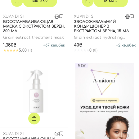
300 мл
15 мл
XUANDI SI
XUANDI SI
ВОССТАНАВЛИВАЮЩАЯ
ЗВОЛОЖУВАЛЬНИЙ
МАСКА С ЭКСТРАКТОМ ЗЕРЕН,
КОНДИЦІОНЕР З
300 МЛ
ЕКСТРАКТОМ ЗЕРНА, 15 МЛ
Grain extract treatment mask
Grain extract hydrating
conditioner
1,350₴
40₴
+
67
кешбек
+
2
кешбек
5.00
(1)
0
(0)
Вход
Регистрация
XUANDI SI