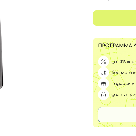
Для обличчя
СПФ защита для детей
вары
Для зоны век
ПРОГРАММА 
до 10% ке
бесплатна
подарок в 
доступ к 