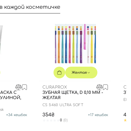
в каждой косметичке
Желтая
CURAPROX
CU
АСКА С
ЗУБНАЯ ЩЕТКА, D 0,10 ММ -
ЗУ
РУЛИНОЙ,
ЖЕЛТАЯ
ENZ
CS 5460 ULTRA SOFT
sk
354₴
44
+
34
кешбек
+
17
кешбек
0
(0)