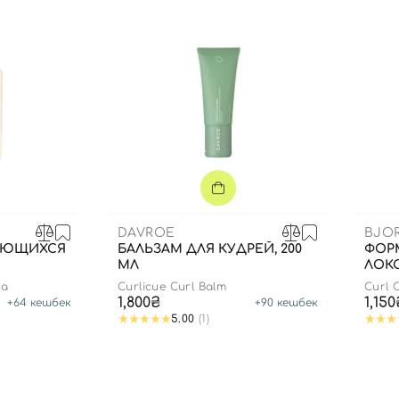
DAVROE
BJO
ЬЮЩИХСЯ
БАЛЬЗАМ ДЛЯ КУДРЕЙ, 200
ФОР
МЛ
ЛОКО
da
Curlicue Curl Balm
Curl 
1,800₴
1,150
+
64
кешбек
+
90
кешбек
Вход
Регистрация
5.00
(1)
Номер телефона