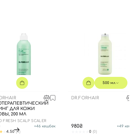
500 мл
ORHAIR
DR.FORHAIR
ОТЕРАПЕВТИЧЕСКИЙ
ИНГ ДЛЯ КОЖИ
ВЫ, 200 МЛ
O FRESH SCALP SCALER
₴
980₴
+
46
кешбек
+
49
кешб
4.50
(4)
0
(0)