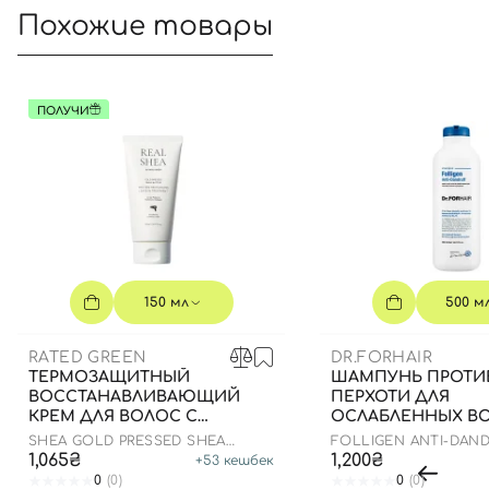
Похожие товары
ПОЛУЧИ
150 мл
500 м
RATED GREEN
DR.FORHAIR
ТЕРМОЗАЩИТНЫЙ
ШАМПУНЬ ПРОТИ
ВОССТАНАВЛИВАЮЩИЙ
ПЕРХОТИ ДЛЯ
КРЕМ ДЛЯ ВОЛОС С
ОСЛАБЛЕННЫХ ВО
МАСЛОМ ШИ, 150 МЛ
МЛ
SHEA GOLD PRESSED SHEA
FOLLIGEN ANTI-DAN
BUTTER LEAVE-IN TREATMENT
SHAMPOO
1,065₴
1,200₴
+
53
кешбек
0
(0)
0
(0)