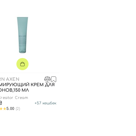
RN AXEN
МИРУЮЩИЙ КРЕМ ДЛЯ
НОВ,150 МЛ
Creator Cream
₴
+
57
кешбек
5.00
(2)