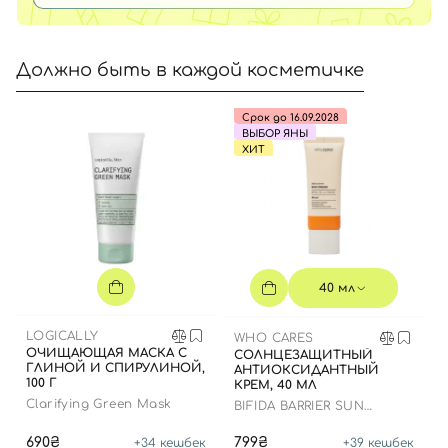
Должно быть в каждой косметичке
Срок до 16.09.2028
ВЫБОР ЯНЫ
ХИТ
40 мл
LOGICALLY
WHO CARES
ОЧИЩАЮЩАЯ МАСКА С
СОЛНЦЕЗАЩИТНЫЙ
ГЛИНОЙ И СПИРУЛИНОЙ,
АНТИОКСИДАНТНЫЙ
100 Г
КРЕМ, 40 МЛ
Clarifying Green Mask
BIFIDA BARRIER SUN
CREAM
690₴
799₴
+
34
кешбек
+
39
кешбек