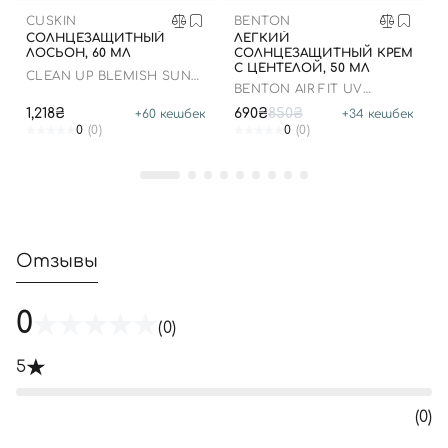
CUSKIN
BENTON
СОЛНЦЕЗАЩИТНЫЙ
ЛЕГКИЙ
ЛОСЬОН, 60 МЛ
СОЛНЦЕЗАЩИТНЫЙ КРЕМ
С ЦЕНТЕЛОЙ, 50 МЛ
CLEAN UP BLEMISH SUN
BENTON AIR FIT UV
LOTION SPF 50+ PA++++
DEFENSE SUN CREAM
1,218₴
690₴
850₴
+
60
кешбек
+
34
кешбек
SPF50
0
(0)
0
(0)
Отзывы
0
(0)
5
(0)