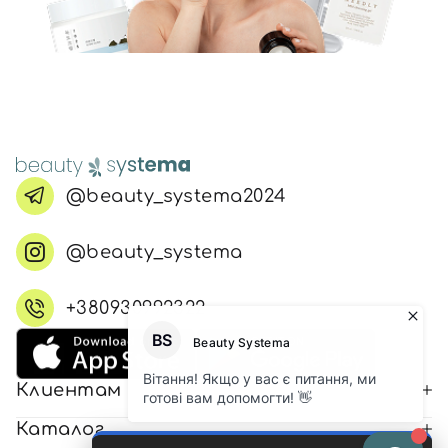
@beauty_systema2024
@beauty_systema
+380930992322
Клиентам
Каталог