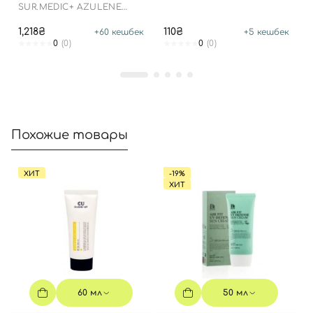
Войти с помощью e-mail
SUR.MEDIC+ AZULENE
SOOTHING CREAM
1,218₴
110₴
+
60
кешбек
+
5
кешбек
0
(0)
0
(0)
Похожие товары
ХИТ
-19%
ХИТ
60 мл
50 мл