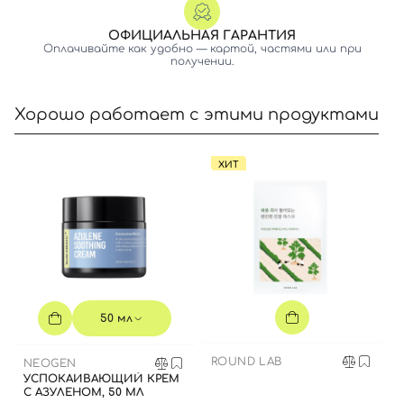
ОФИЦИАЛЬНАЯ ГАРАНТИЯ
Оплачивайте как удобно — картой, частями или при
получении.
Хорошо работает с этими продуктами
Вход
Регистрация
ХИТ
Номер телефона
Отправляя форму для авторизации/регистрации, вы
50 мл
принимаете условия
Пользовательские соглашения
Далее
ROUND LAB
NEOGEN
УСПОКАИВАЮЩИЙ КРЕМ
С АЗУЛЕНОМ, 50 МЛ