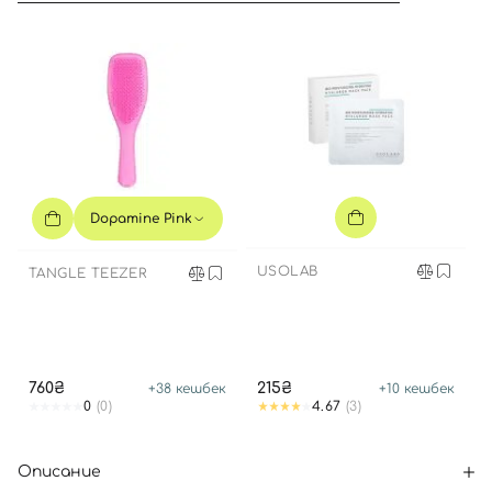
Dopamine Pink
USOLAB
TANGLE TEEZER
760₴
215₴
+
38
кешбек
+
10
кешбек
0
(0)
4.67
(3)
Описание