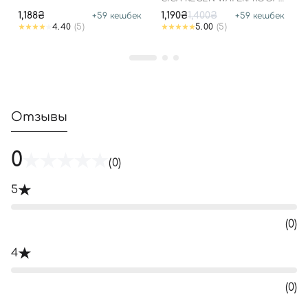
25.03.2026
SUN SPF50+ PA++++
1,188₴
1,190₴
1,400₴
+
59
кешбек
+
59
кешбек
4.40
(5)
5.00
(5)
Отзывы
0
(0)
5
(0)
4
(0)