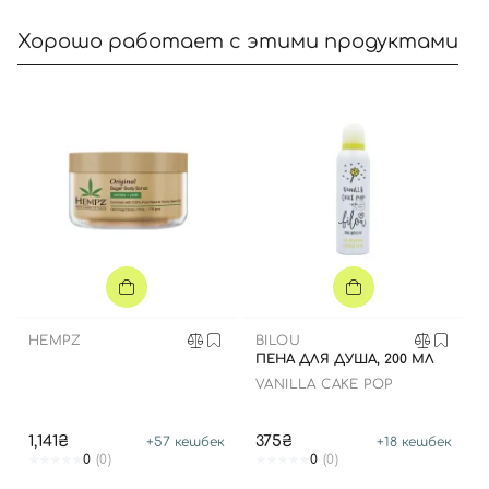
Хорошо работает с этими продуктами
Вход
Регистрация
Номер телефона
Отправляя форму для авторизации/регистрации, вы
HEMPZ
BILOU
принимаете условия
Пользовательские соглашения
ПЕНА ДЛЯ ДУША, 200 МЛ
VANILLA CAKE POP
Далее
Войти с помощью e-mail
1,141₴
375₴
+
57
кешбек
+
18
кешбек
0
(0)
0
(0)