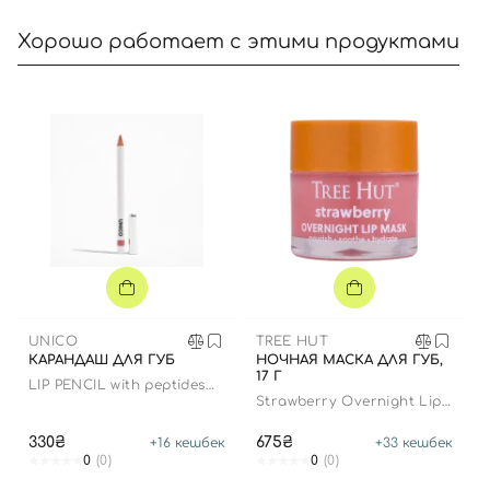
Хорошо работает с этими продуктами
Вход
Регистрация
UNICO
TREE HUT
Номер телефона
КАРАНДАШ ДЛЯ ГУБ
НОЧНАЯ МАСКА ДЛЯ ГУБ,
17 Г
LIP PENCIL with peptides
ROSE
Strawberry Overnight Lip
В
Mask
330₴
675₴
+
16
кешбек
+
33
кешбек
Отправляя форму для авторизации/регистрации, вы
0
(0)
0
(0)
принимаете условия
Пользовательские соглашения