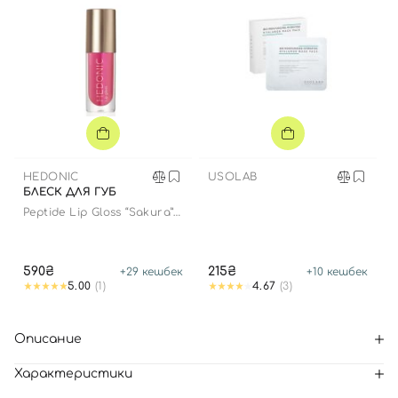
HEDONIC
USOLAB
БЛЕСК ДЛЯ ГУБ
Peptide Lip Gloss “Sakura”
limited edition
590₴
215₴
+
29
кешбек
+
10
кешбек
5.00
(1)
4.67
(3)
Описание
Характеристики