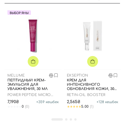
ВЫБОР ЯНЫ
Вход
Регистрация
Номер телефона
MELUME
EKSEPTION
Отправляя форму для авторизации/регистрации, вы
ПЕПТИДНЫЙ КРЕМ-
КРЕМ ДЛЯ
принимаете условия
Пользовательские соглашения
ЭМУЛЬСИЯ ДЛЯ
ИНТЕНСИВНОГО
УВЛАЖНЕНИЯ, 30 МЛ
ОБНОВЛЕНИЯ КОЖИ, 30
МЛ
Далее
POWER PEPTIDE MICRO
RETIN-OIL BOOSTER
EMULSION
7,190₴
2,565₴
+
359
кешбек
+
128
кешбек
0
(0)
5.00
(1)
Войти с помощью e-mail