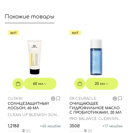
Похожие товары
ХИТ
ХИТ
60 мл
20 мл
CUSKIN
DR.CEURACLE
СОЛНЦЕЗАЩИТНЫЙ
ОЧИЩАЮЩЕЕ
ЛОСЬОН, 60 МЛ
ГИДРОФИЛЬНОЕ МАСЛО
С ПРОБИОТИКАМИ, 20 МЛ
CLEAN UP BLEMISH SUN
PRO BALANCE CLEANSING
LOTION SPF 50+ PA++++
OIL
1,218₴
350₴
+
60
кешбек
+
17
кешбек
0
(0)
0
(0)